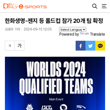
한화생명-젠지 등 롤드컵 참가 20개 팀 확정
김용우 기자
2024-09-15 12:05
Powered by
Translate