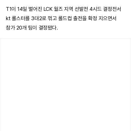
T1이 14일 벌어진 LCK 월즈 지역 선발전 4시드 결정전서
kt 롤스터를 3대2로 꺾고 롤드컵 출전을 확정 지으면서
참가 20개 팀이 결정됐다.