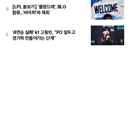
[LPL 돋보기] '플랑드레', BLG
4
합류...'바이퍼'와 재회
'4연승 실패' kt 고동빈, "PO 앞두고
5
경기력 만들어가는 단계"