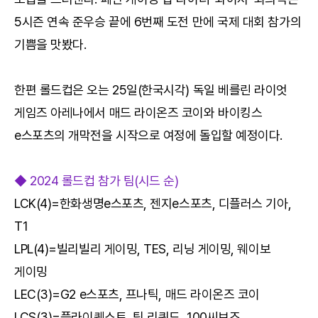
5시즌 연속 준우승 끝에 6번째 도전 만에 국제 대회 참가의
기쁨을 맛봤다.
한편 롤드컵은 오는 25일(한국시각) 독일 베를린 라이엇
게임즈 아레나에서 매드 라이온즈 코이와 바이킹스
e스포츠의 개막전을 시작으로 여정에 돌입할 예정이다.
◆ 2024 롤드컵 참가 팀(시드 순)
LCK(4)=한화생명e스포츠, 젠지e스포츠, 디플러스 기아,
T1
LPL(4)=빌리빌리 게이밍, TES, 리닝 게이밍, 웨이보
게이밍
LEC(3)=G2 e스포츠, 프나틱, 매드 라이온즈 코이
LCS(3)=플라이퀘스트, 팀 리퀴드, 100씨브즈