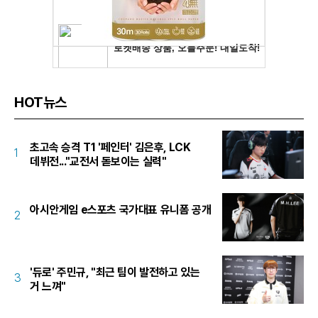
HOT뉴스
초고속 승격 T1 '페인터' 김은후, LCK
1
데뷔전..."교전서 돋보이는 실력"
아시안게임 e스포츠 국가대표 유니폼 공개
2
'듀로' 주민규, "최근 팀이 발전하고 있는
3
거 느껴"