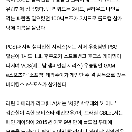
유럽행에 성공했다. 팀 리퀴드는 2시드, 클라우드 나인을
꺾는 파란을 일으켰던 100씨브즈가 3시드로 롤드컵 참가
팀에 이름을 올렸다.
PCS(퍼시픽 챔피언십 시리즈)서는 서머 우승팀인 PSG
탈론이 1시드, LJL 후쿠오카 소프트뱅크 호크스 게이밍이
나서며 VCS(베트남 챔피언십 시리즈) 우승팀인 GAM
e스포츠과 '소프엠' 레꽝주이가 게임단 주 겸 감독으로 있는
바이킹스 e스포츠가 참가한다.
라틴 아메리카 리그(LLA)서는 '서밋' 박우태와 '케이니'
김준철이 속한 모비스타 레인보우7이, 브라질 CBLoL서는
페인 게이밍이 2015년 이후 9년 만에 롤드컵 무대에
모습을 드러낸다. 페인 게이밍 탑 라이너 '와이저' 최의석은