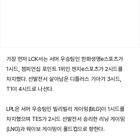
가장 먼저 LCK서는 서머 우승팀인 한화생명e스포츠가
1시드, 챔피언십 포인트 1위인 젠지e스포츠가 2시드를
차지했다. 선발전서 살아남은 디플러스 기아가 3시드,
T1이 4시드로 나선다.
LPL은 서머 우승팀인 빌리빌리 게이밍(BLG)이 1시드를
차지했으며 TES가 2시드 선발전서 승리한 리닝 게이밍
(LNG)과 웨이보 게이밍이 롤드컵으로 향한다.