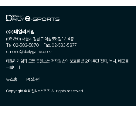
(주)데일리게임
(06250) 서울시 강남구 역삼로8길 17, 4층
Tel. 02-583-5870 | Fax. 02-583-5877
chrono@dailygame.co.kr
데일리게임의 모든 콘텐츠는 저작권법의 보호를 받으며 무단 전재, 복사, 배포를
금합니다.
뉴스홈
PC화면
Copyright © 데일리e스포츠. All rights reserved.