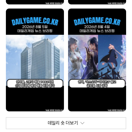
데일리 숏 더보기