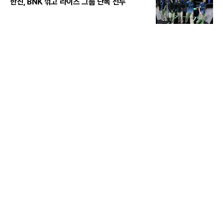
한진, BNK 꺾고 라이즈 그룹 단독 선두