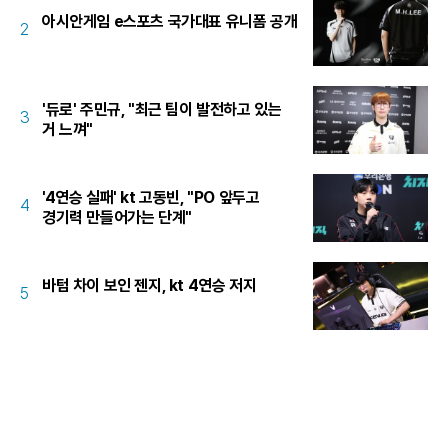
아시안게임 e스포츠 국가대표 유니폼 공개
2
'듀로' 주민규, "최근 팀이 발전하고 있는
3
거 느껴"
'4연승 실패' kt 고동빈, "PO 앞두고
4
경기력 만들어가는 단계"
바텀 차이 보인 젠지, kt 4연승 저지
5