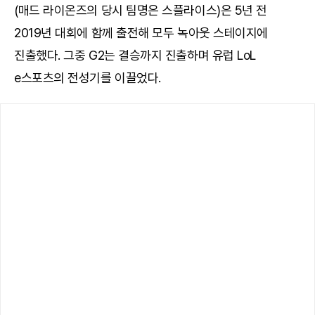
(매드 라이온즈의 당시 팀명은 스플라이스)은 5년 전
2019년 대회에 함께 출전해 모두 녹아웃 스테이지에
진출했다. 그중 G2는 결승까지 진출하며 유럽 LoL
e스포츠의 전성기를 이끌었다.