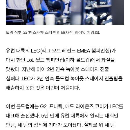
탈락 직후 G2 '한스사마' 스티븐 리브(사진=라이엇 게임즈).
유럽 대륙의 LEC(리그 오브 레전드 EMEA 챔피언십)가
다시 한번 LoL 월드 챔피언십(이하 롤드컵)에서 좌절을
맛봤다. 지난해 이어 2년 연속 녹아웃 스테이지 진출
실패다. LEC가 2년 연속 롤드컵 녹아웃 스테이지 진출팀을
배출하지 못한 것은 이번이 처음이다.
이번 롤드컵에는 G2, 프나틱, 매드 라이온즈 코이가 LEC를
대표해 출전했다. 5년 만에 유럽 대륙에서 열리는 대회인
만큼, 세 팀의 성적에 기대가 모아졌다. 실제로 위 세 팀