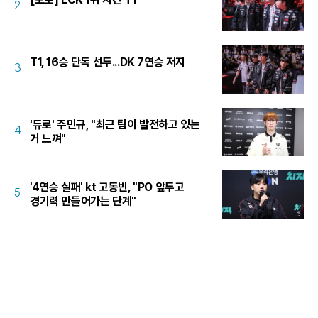
2
T1, 16승 단독 선두...DK 7연승 저지
3
'듀로' 주민규, "최근 팀이 발전하고 있는
4
거 느껴"
'4연승 실패' kt 고동빈, "PO 앞두고
5
경기력 만들어가는 단계"