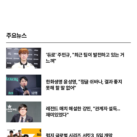
주요뉴스
'듀로' 주민규, "최근 팀이 발전하고 있는 거
느껴"
한화생명 윤성영, "정글 쉬바나, 결과 좋지
못해 할 말 없어"
레전드 매치 해설한 강민, "관계자 설득...
재미있었다"
펍지 글로벌 시리즈 서킷3, 5일 개막