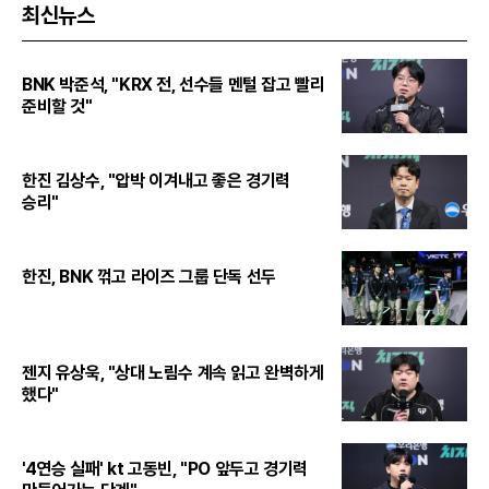
최신뉴스
BNK 박준석, "KRX 전, 선수들 멘털 잡고 빨리
준비할 것"
한진 김상수, "압박 이겨내고 좋은 경기력
승리"
한진, BNK 꺾고 라이즈 그룹 단독 선두
젠지 유상욱, "상대 노림수 계속 읽고 완벽하게
했다"
'4연승 실패' kt 고동빈, "PO 앞두고 경기력