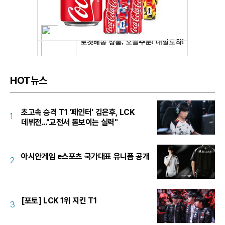
HOT뉴스
초고속 승격 T1 '페인터' 김은후, LCK
1
데뷔전..."교전서 돋보이는 실력"
아시안게임 e스포츠 국가대표 유니폼 공개
2
[포토] LCK 1위 지킨 T1
3