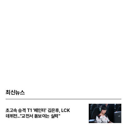
최신뉴스
초고속 승격 T1 '페인터' 김은후, LCK
데뷔전..."교전서 돋보이는 실력"