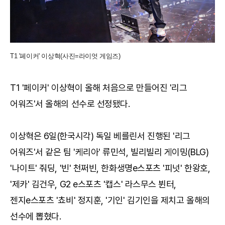
T1 '페이커' 이상혁(사진=라이엇 게임즈)
T1 '페이커' 이상혁이 올해 처음으로 만들어진 '리그
어워즈'서 올해의 선수로 선정됐다.
이상혁은 6일(한국시각) 독일 베를린서 진행된 '리그
어워즈'서 같은 팀 '케리아' 류민석, 빌리빌리 게이밍(BLG)
'나이트' 줘딩, '빈' 천쩌빈, 한화생명e스포츠 '피넛' 한왕호,
'제카' 김건우, G2 e스포츠 '캡스' 라스무스 뷘터,
젠지e스포츠 '쵸비' 정지훈, '기인' 김기인을 제치고 올해의
선수에 뽑혔다.