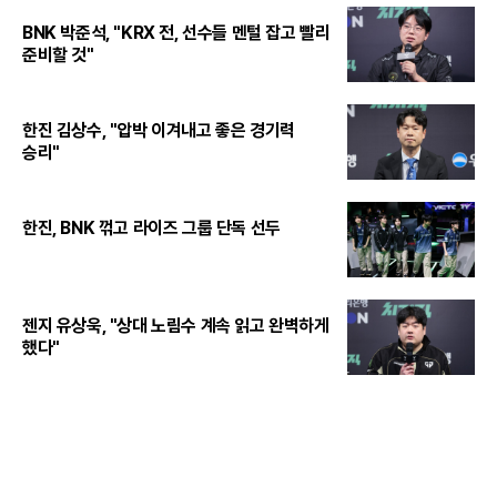
BNK 박준석, "KRX 전, 선수들 멘털 잡고 빨리
준비할 것"
한진 김상수, "압박 이겨내고 좋은 경기력
승리"
한진, BNK 꺾고 라이즈 그룹 단독 선두
젠지 유상욱, "상대 노림수 계속 읽고 완벽하게
했다"