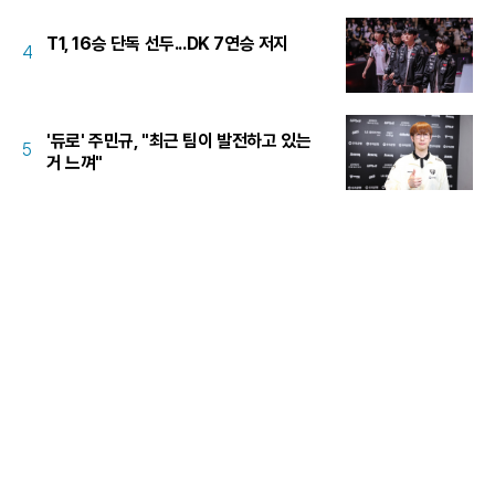
T1, 16승 단독 선두...DK 7연승 저지
4
'듀로' 주민규, "최근 팀이 발전하고 있는
5
거 느껴"