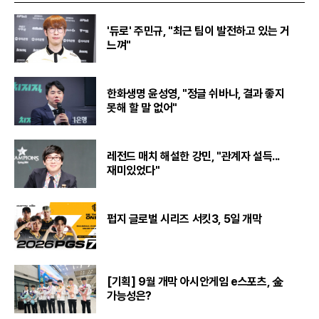
'듀로' 주민규, "최근 팀이 발전하고 있는 거
느껴"
한화생명 윤성영, "정글 쉬바나, 결과 좋지
못해 할 말 없어"
레전드 매치 해설한 강민, "관계자 설득...
재미있었다"
펍지 글로벌 시리즈 서킷3, 5일 개막
[기획] 9월 개막 아시안게임 e스포츠, 金
가능성은?