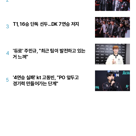
T1, 16승 단독 선두...DK 7연승 저지
3
'듀로' 주민규, "최근 팀이 발전하고 있는
4
거 느껴"
'4연승 실패' kt 고동빈, "PO 앞두고
5
경기력 만들어가는 단계"