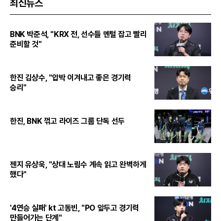
최신뉴스
BNK 박준석, "KRX 전, 선수들 멘털 잡고 빨리
준비할 것"
한진 김상수, "압박 이겨내고 좋은 경기력
승리"
한진, BNK 꺾고 라이즈 그룹 단독 선두
젠지 유상욱, "상대 노림수 계속 읽고 완벽하게
했다"
'4연승 실패' kt 고동빈, "PO 앞두고 경기력
만들어가는 단계"