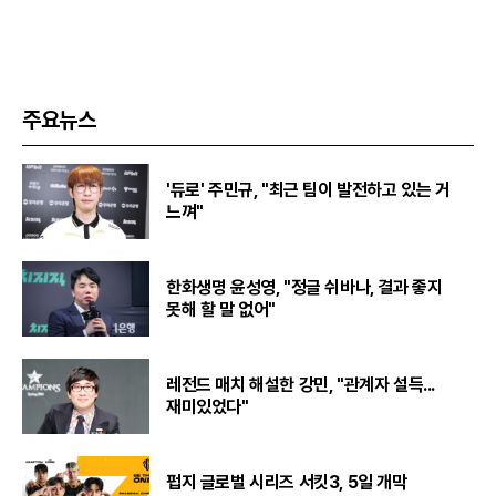
주요뉴스
'듀로' 주민규, "최근 팀이 발전하고 있는 거
느껴"
한화생명 윤성영, "정글 쉬바나, 결과 좋지
못해 할 말 없어"
레전드 매치 해설한 강민, "관계자 설득...
재미있었다"
펍지 글로벌 시리즈 서킷3, 5일 개막