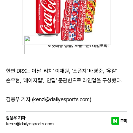
한편 DRX는 이날 '리치' 이재원, '스폰지' 배영준, '유칼'
손우현, '레이지필', '안딜' 문관빈으로 라인업을 구성했다.
김용우 기자 (kenzi@dailyesports.com)
김용우 기자
구독
kenzi@dailyesports.com