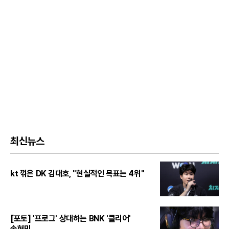
최신뉴스
kt 꺾은 DK 김대호, "현실적인 목표는 4위"
[포토] '프로그' 상대하는 BNK '클리어'
송현민