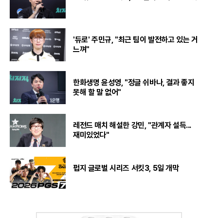
'듀로' 주민규, "최근 팀이 발전하고 있는 거
느껴"
한화생명 윤성영, "정글 쉬바나, 결과 좋지
못해 할 말 없어"
레전드 매치 해설한 강민, "관계자 설득...
재미있었다"
펍지 글로벌 시리즈 서킷3, 5일 개막