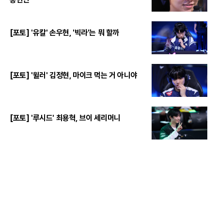
[포토] '유칼' 손우현, '빅라'는 뭐 할까
[포토] '윌러' 김정현, 마이크 먹는 거 아니야
[포토] '루시드' 최용혁, 브이 세리머니