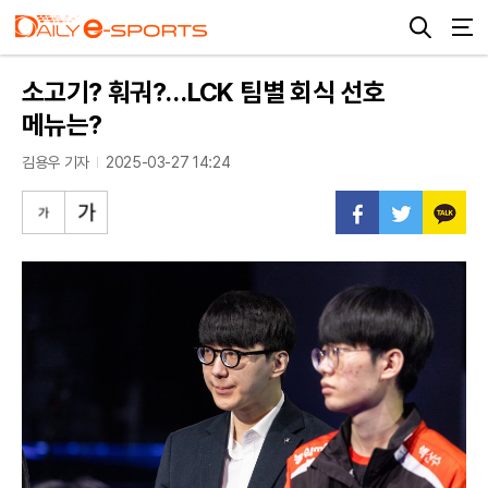
소고기? 훠궈?…LCK 팀별 회식 선호
메뉴는?
김용우 기자
2025-03-27 14:24