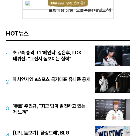
HOT뉴스
초고속 승격 T1 '페인터' 김은후, LCK
1
데뷔전..."교전서 돋보이는 실력"
아시안게임 e스포츠 국가대표 유니폼 공개
2
'듀로' 주민규, "최근 팀이 발전하고 있는
3
거 느껴"
[LPL 돋보기] '플랑드레', BLG
4