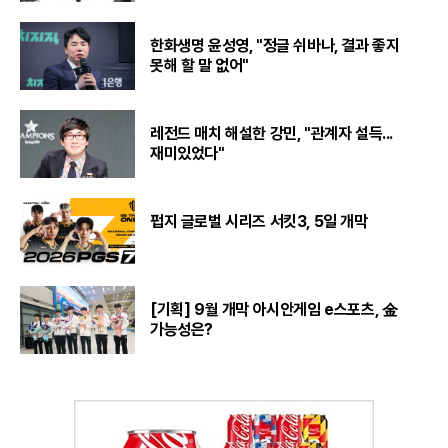
한화생명 윤성영, "정글 쉬바나, 결과 좋지
못해 할 말 없어"
레전드 매치 해설한 강민, "관계자 설득...
재미있었다"
펍지 글로벌 시리즈 서킷3, 5일 개막
[기획] 9월 개막 아시안게임 e스포츠, 金
가능성은?