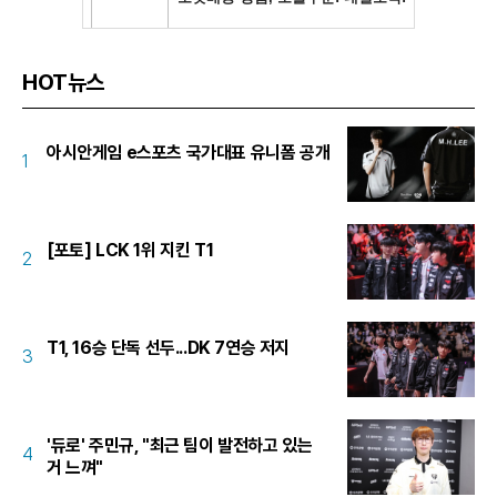
HOT뉴스
아시안게임 e스포츠 국가대표 유니폼 공개
1
[포토] LCK 1위 지킨 T1
2
T1, 16승 단독 선두...DK 7연승 저지
3
'듀로' 주민규, "최근 팀이 발전하고 있는
4
거 느껴"