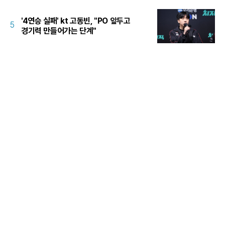
'4연승 실패' kt 고동빈, "PO 앞두고
5
경기력 만들어가는 단계"