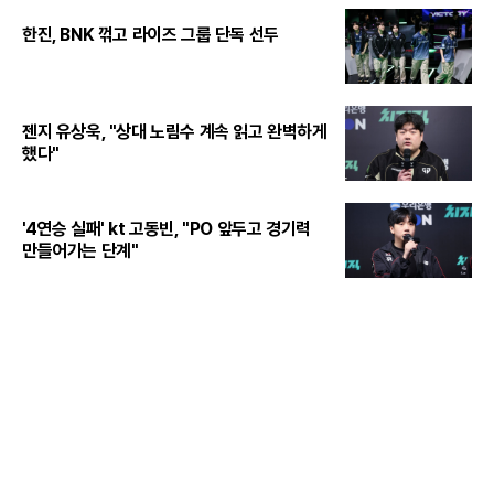
한진, BNK 꺾고 라이즈 그룹 단독 선두
젠지 유상욱, "상대 노림수 계속 읽고 완벽하게
했다"
'4연승 실패' kt 고동빈, "PO 앞두고 경기력
만들어가는 단계"