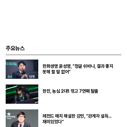
주요뉴스
한화생명 윤성영, "정글 쉬바나, 결과 좋지
못해 할 말 없어"
한진, 농심 2대1 꺾고 7연패 탈출
레전드 매치 해설한 강민, "관계자 설득...
재미있었다"