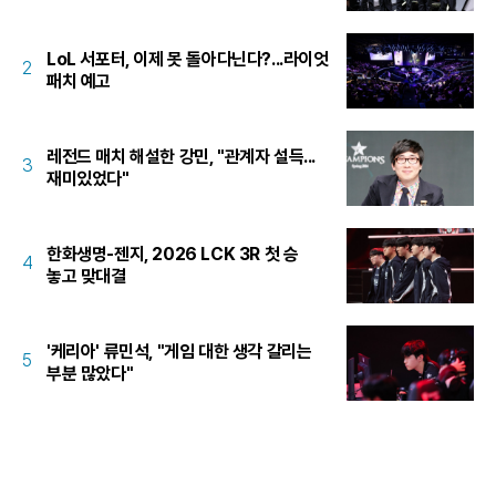
LoL 서포터, 이제 못 돌아다닌다?...라이엇
2
패치 예고
레전드 매치 해설한 강민, "관계자 설득...
3
재미있었다"
한화생명-젠지, 2026 LCK 3R 첫 승
4
놓고 맞대결
'케리아' 류민석, "게임 대한 생각 갈리는
5
부분 많았다"