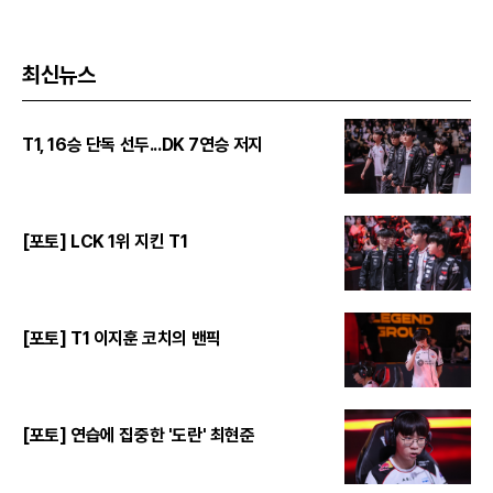
최신뉴스
T1, 16승 단독 선두...DK 7연승 저지
[포토] LCK 1위 지킨 T1
[포토] T1 이지훈 코치의 밴픽
[포토] 연습에 집중한 '도란' 최현준