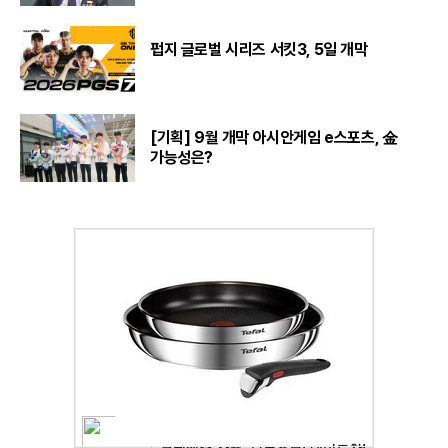
펍지 글로벌 시리즈 서킷3, 5일 개막
[기획] 9월 개막 아시안게임 e스포츠, 金
가능성은?