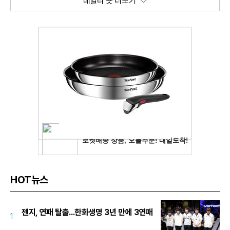
데일리 숏 더보기
HOT뉴스
젠지, 연패 탈출...한화생명 3년 만에 3연패
1