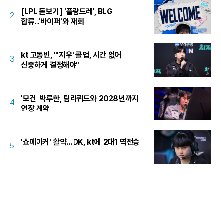
[LPL 돋보기] '플랑드레', BLG
2
합류...'바이퍼'와 재회
kt 고동빈, "'지우' 콜업, 시간 없어
3
신중하게 결정해야"
'모건' 박루한, 팀리퀴드와 2028년까지
4
연장 계약
'쇼메이커' 활약... DK, kt에 2대1 역전승
5