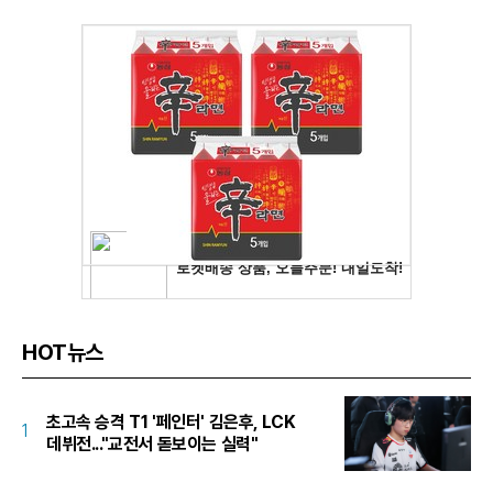
HOT뉴스
초고속 승격 T1 '페인터' 김은후, LCK
1
데뷔전..."교전서 돋보이는 실력"