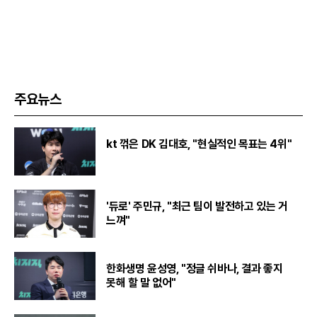
주요뉴스
kt 꺾은 DK 김대호, "현실적인 목표는 4위"
'듀로' 주민규, "최근 팀이 발전하고 있는 거
느껴"
한화생명 윤성영, "정글 쉬바나, 결과 좋지
못해 할 말 없어"