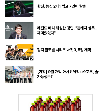
한진, 농심 2대1 꺾고 7연패 탈출
레전드 매치 해설한 강민, "관계자 설득...
재미있었다"
펍지 글로벌 시리즈 서킷3, 5일 개막
[기획] 9월 개막 아시안게임 e스포츠, 金
가능성은?