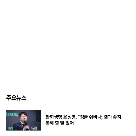
주요뉴스
한화생명 윤성영, "정글 쉬바나, 결과 좋지
못해 할 말 없어"