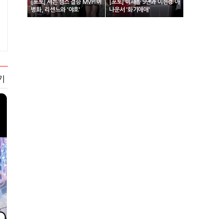
[포토] 서든 챔스 결승 MVP 이
[포토] 이세돌 9단과 이현경 아
병화, 리센느와 '야호'
나운서 '화기애애'
기