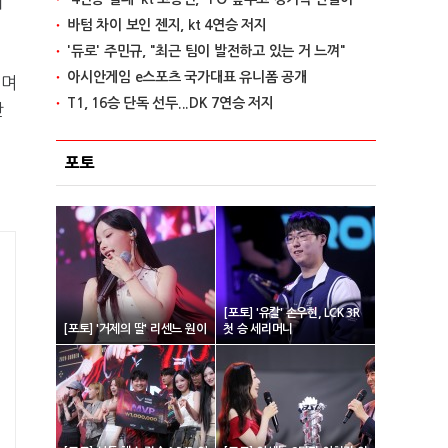
치
바텀 차이 보인 젠지, kt 4연승 저지
'듀로' 주민규, "최근 팀이 발전하고 있는 거 느껴"
아시안게임 e스포츠 국가대표 유니폼 공개
기며
T1, 16승 단독 선두...DK 7연승 저지
난
포토
[포토] '유칼' 손우현, LCK 3R
[포토] '거제의 딸' 리센느 원이
첫 승 세리머니