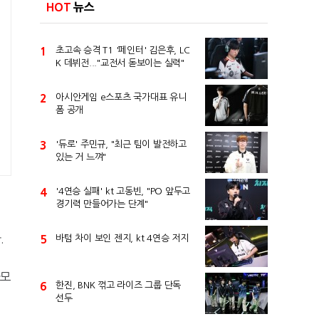
HOT
뉴스
1
초고속 승격 T1 '페인터' 김은후, LC
K 데뷔전..."교전서 돋보이는 실력"
2
아시안게임 e스포츠 국가대표 유니
폼 공개
3
'듀로' 주민규, "최근 팀이 발전하고
있는 거 느껴"
4
'4연승 실패' kt 고동빈, "PO 앞두고
경기력 만들어가는 단계"
.
5
바텀 차이 보인 젠지, kt 4연승 저지
라모
6
한진, BNK 꺾고 라이즈 그룹 단독
선두