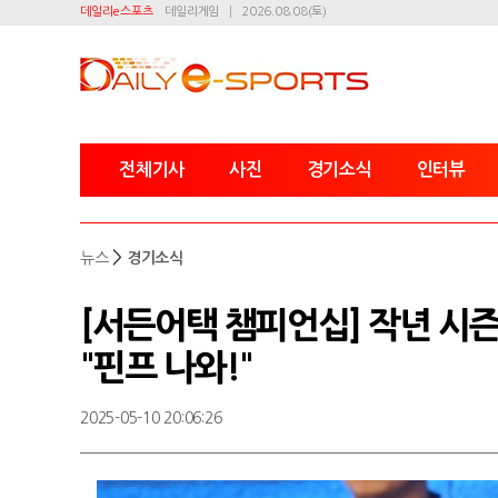
데일리e스포츠
데일리게임
2026.08.08(토)
전체기사
사진
경기소식
인터뷰
>
뉴스
경기소식
[서든어택 챔피언십] 작년 시즌
"핀프 나와!"
2025-05-10 20:06:26