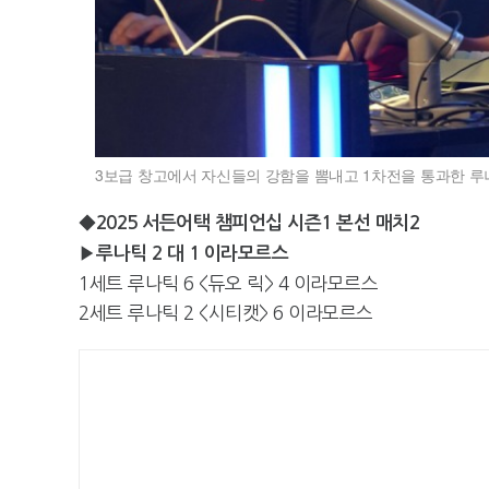
3보급 창고에서 자신들의 강함을 뽐내고 1차전을 통과한 루
◆2025 서든어택 챔피언십 시즌1 본선 매치2
▶루나틱 2 대 1 이라모르스
1세트 루나틱 6 <듀오 릭> 4 이라모르스
2세트 루나틱 2 <시티캣> 6 이라모르스