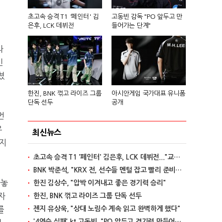
초고속 승격 T1 '페인터' 김
고동빈 감독 "PO 앞두고 만
은후, LCK 데뷔전
들어가는 단계"
라
킨
쳤
한진, BNK 꺾고 라이즈 그룹
아시안게임 국가대표 유니폼
단독 선두
공개
먼
유
최신뉴스
마지
초고속 승격 T1 '페인터' 김은후, LCK 데뷔전..."교전서 돋보이는 실력"
BNK 박준석, "KRX 전, 선수들 멘털 잡고 빨리 준비할 것"
아놓
한진 김상수, "압박 이겨내고 좋은 경기력 승리"
자
한진, BNK 꺾고 라이즈 그룹 단독 선두
를
젠지 유상욱, "상대 노림수 계속 읽고 완벽하게 했다"
'4연승 실패' kt 고동빈, "PO 앞두고 경기력 만들어가는 단계"