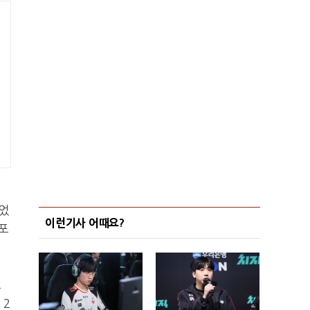
었
이런기사 어때요?
 포
으
 2