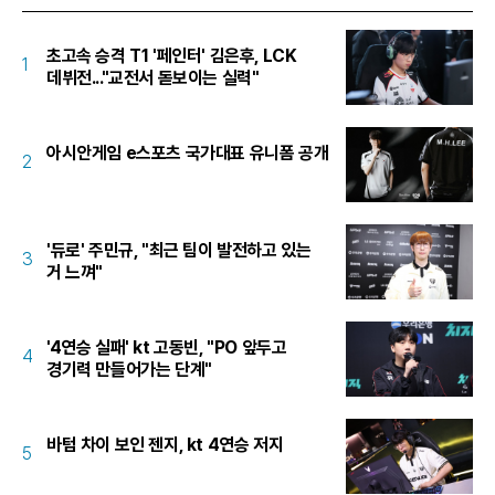
초고속 승격 T1 '페인터' 김은후, LCK
1
데뷔전..."교전서 돋보이는 실력"
아시안게임 e스포츠 국가대표 유니폼 공개
2
'듀로' 주민규, "최근 팀이 발전하고 있는
3
거 느껴"
'4연승 실패' kt 고동빈, "PO 앞두고
4
경기력 만들어가는 단계"
바텀 차이 보인 젠지, kt 4연승 저지
5