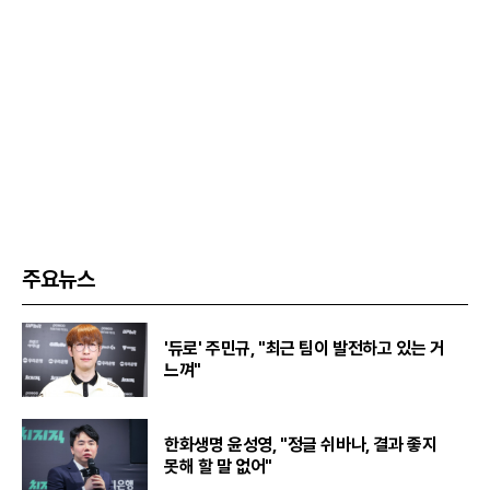
주요뉴스
'듀로' 주민규, "최근 팀이 발전하고 있는 거
느껴"
한화생명 윤성영, "정글 쉬바나, 결과 좋지
못해 할 말 없어"