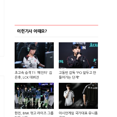
이런기사 어때요?
초고속 승격 T1 '페인터' 김
고동빈 감독 "PO 앞두고 만
은후, LCK 데뷔전
들어가는 단계"
한진, BNK 꺾고 라이즈 그룹
아시안게임 국가대표 유니폼