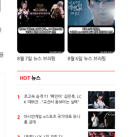
더
을
8월 7일 뉴스 브리핑
8월 6일 뉴스 브리핑
HOT
뉴스
1
초고속 승격 T1 '페인터' 김은후, LC
K 데뷔전..."교전서 돋보이는 실력"
2
아시안게임 e스포츠 국가대표 유니
폼 공개
[포토] LCK 1위 지킨 T1