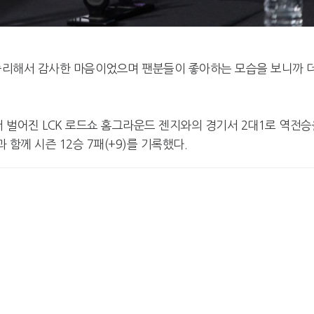
 '승리해서 감사한 마음이었으며 팬분들이 좋아하는 모습을 보니까 
서 벌어진 LCK 로드쇼 홈그라운드 젠지와의 경기서 2대1로 역전승
 함께 시즌 12승 7패(+9)를 기록했다.