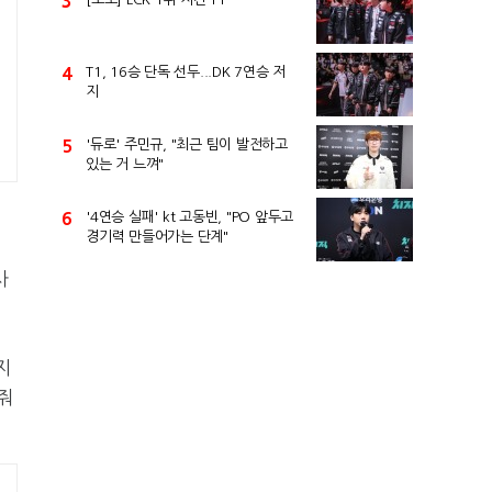
3
4
T1, 16승 단독 선두...DK 7연승 저
지
5
'듀로' 주민규, "최근 팀이 발전하고
있는 거 느껴"
6
'4연승 실패' kt 고동빈, "PO 앞두고
경기력 만들어가는 단계"
사
지
줘