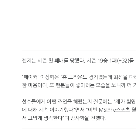
젠지는 시즌 첫 패배를 당했다. 시즌 19승 1패(+32)
'페이커' 이상혁은 "홈 그라운드 경기였는데 최선을 
한 마음이다. 또 팬분들이 좋아하는 모습을 보니까 더 
선수들에게 어떤 조언을 해줬는지 질문에는 "제가 팀원
에 대해 계속 이야기했다"면서 "이번 MSI와 e스포츠
서 고맙게 생각한다"며 감사함을 전했다.