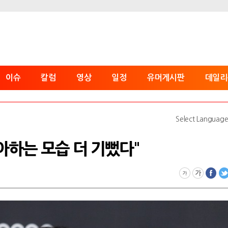
이슈
칼럼
영상
일정
유머게시판
데일리
Select Languag
좋아하는 모습 더 기뻤다"