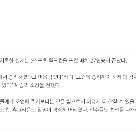
를 기록한 젠지는 e스포츠 월드컵을 포함 매치 27연승서 끝났다.
다해서 승리하겠다고 마음먹었다"라며 "그런데 승리까지 하게 돼 감
기뻤다"며 승리 소감을 전했다.
들에게 조언해 주기보다는 같은 팀으로서 어떻게 더 잘할 수 있을
 월드컵, 홈그라운드 일정이 굉장히 어려웠다. 선수들도 최선을 다해