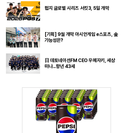
펍지 글로벌 시리즈 서킷3, 5일 개막
[기획] 9월 개막 아시안게임 e스포츠, 金
가능성은?
日 데토네이션FM CEO 우메자키, 세상
떠나...향년 43세