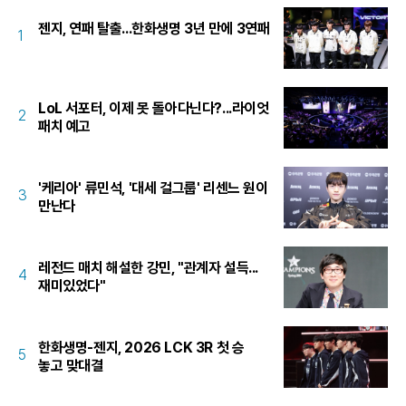
젠지, 연패 탈출...한화생명 3년 만에 3연패
1
LoL 서포터, 이제 못 돌아다닌다?...라이엇
2
패치 예고
'케리아' 류민석, '대세 걸그룹' 리센느 원이
3
만난다
레전드 매치 해설한 강민, "관계자 설득...
4
재미있었다"
한화생명-젠지, 2026 LCK 3R 첫 승
5
놓고 맞대결