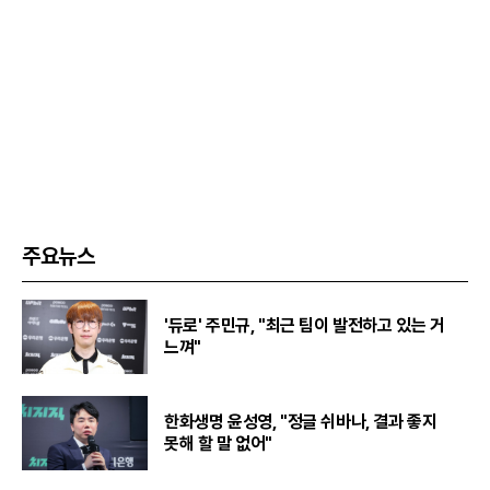
주요뉴스
'듀로' 주민규, "최근 팀이 발전하고 있는 거
느껴"
한화생명 윤성영, "정글 쉬바나, 결과 좋지
못해 할 말 없어"