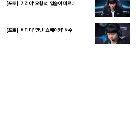
[포토] '커리어' 오형석, 입술이 마르네
[포토] '비디디' 만난 '쇼메이커' 허수