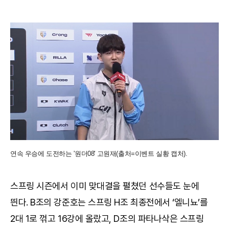
연속 우승에 도전하는 '원더08' 고원재(출처=이벤트 실황 캡처).
스프링 시즌에서 이미 맞대결을 펼쳤던 선수들도 눈에
띈다. B조의 강준호는 스프링 H조 최종전에서 ‘엘니뇨’를
2대 1로 꺾고 16강에 올랐고, D조의 파타나삭은 스프링