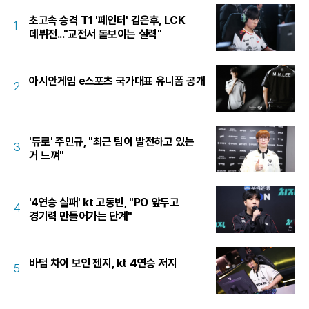
초고속 승격 T1 '페인터' 김은후, LCK
1
데뷔전..."교전서 돋보이는 실력"
아시안게임 e스포츠 국가대표 유니폼 공개
2
'듀로' 주민규, "최근 팀이 발전하고 있는
3
거 느껴"
'4연승 실패' kt 고동빈, "PO 앞두고
4
경기력 만들어가는 단계"
바텀 차이 보인 젠지, kt 4연승 저지
5