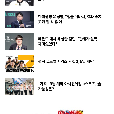
한화생명 윤성영, "정글 쉬바나, 결과 좋지
못해 할 말 없어"
레전드 매치 해설한 강민, "관계자 설득...
재미있었다"
펍지 글로벌 시리즈 서킷3, 5일 개막
[기획] 9월 개막 아시안게임 e스포츠, 金
가능성은?