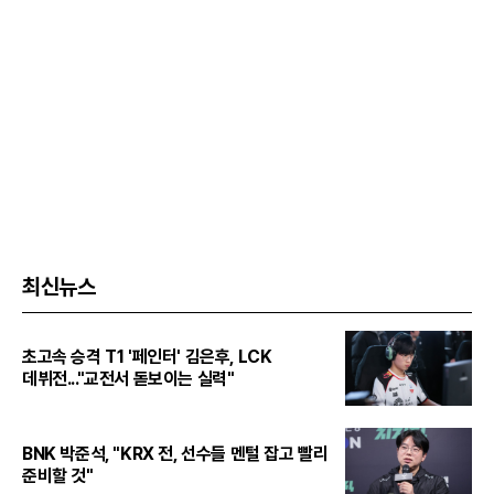
최신뉴스
초고속 승격 T1 '페인터' 김은후, LCK
데뷔전..."교전서 돋보이는 실력"
BNK 박준석, "KRX 전, 선수들 멘털 잡고 빨리
준비할 것"