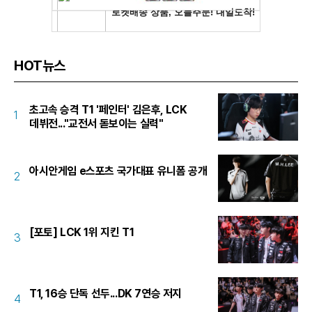
HOT뉴스
초고속 승격 T1 '페인터' 김은후, LCK
1
데뷔전..."교전서 돋보이는 실력"
아시안게임 e스포츠 국가대표 유니폼 공개
2
[포토] LCK 1위 지킨 T1
3
T1, 16승 단독 선두...DK 7연승 저지
4