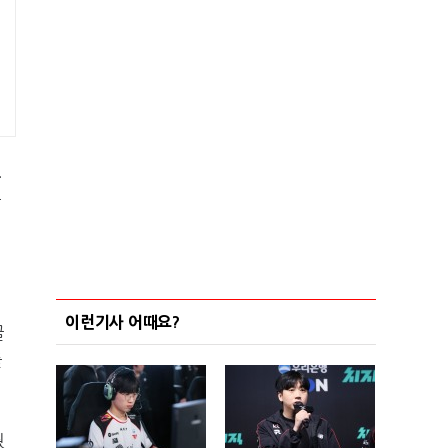
.
우
이런기사 어때요?
글
를
뒀