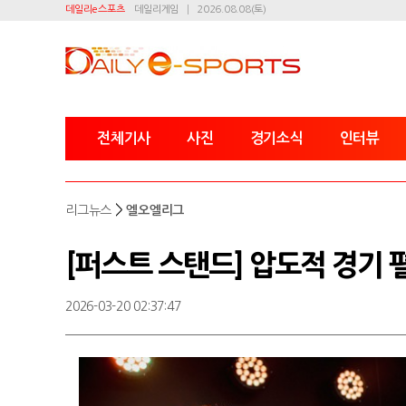
데일리e스포츠
데일리게임
2026.08.08(토)
전체기사
사진
경기소식
인터뷰
>
리그뉴스
엘오엘리그
[퍼스트 스탠드] 압도적 경기 
2026-03-20 02:37:47