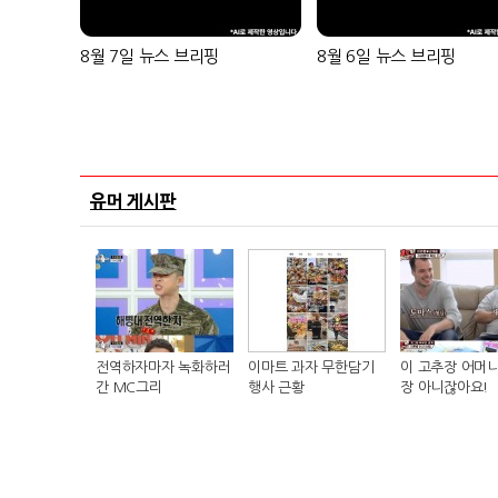
8월 7일 뉴스 브리핑
8월 6일 뉴스 브리핑
유머 게시판
전역하자마자 녹화하러
이마트 과자 무한담기
이 고추장 어머니
간 MC그리
행사 근황
장 아니잖아요!