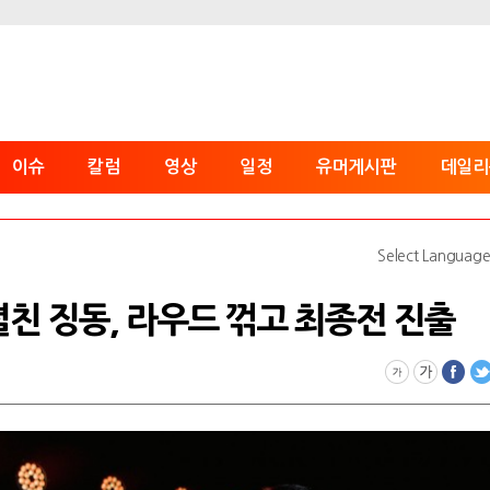
이슈
칼럼
영상
일정
유머게시판
데일리
Select Languag
펼친 징동, 라우드 꺾고 최종전 진출