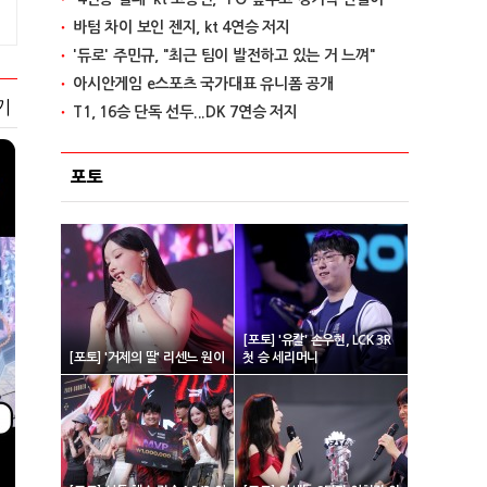
바텀 차이 보인 젠지, kt 4연승 저지
'듀로' 주민규, "최근 팀이 발전하고 있는 거 느껴"
아시안게임 e스포츠 국가대표 유니폼 공개
기
T1, 16승 단독 선두...DK 7연승 저지
포토
[포토] '유칼' 손우현, LCK 3R
[포토] '거제의 딸' 리센느 원이
첫 승 세리머니