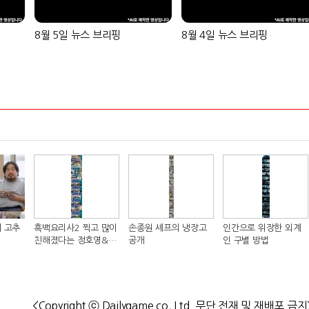
8월 5일 뉴스 브리핑
8월 4일 뉴스 브리핑
 고추
흑백요리사2 찍고 많이
손종원 셰프의 냉장고
인간으로 위장한 외계
친해졌다는 정호영&샘
공개
인 구별 방법
킴 셰프..JPG
<Copyright ⓒ Dailygame co, Ltd. 무단 전재 및 재배포 금지