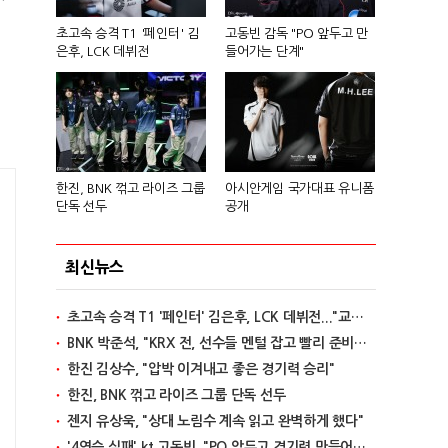
초고속 승격 T1 '페인터' 김
고동빈 감독 "PO 앞두고 만
은후, LCK 데뷔전
들어가는 단계"
한진, BNK 꺾고 라이즈 그룹
아시안게임 국가대표 유니폼
단독 선두
공개
최신뉴스
초고속 승격 T1 '페인터' 김은후, LCK 데뷔전..."교전서 돋보이는 실력"
BNK 박준석, "KRX 전, 선수들 멘털 잡고 빨리 준비할 것"
한진 김상수, "압박 이겨내고 좋은 경기력 승리"
한진, BNK 꺾고 라이즈 그룹 단독 선두
젠지 유상욱, "상대 노림수 계속 읽고 완벽하게 했다"
'4연승 실패' kt 고동빈, "PO 앞두고 경기력 만들어가는 단계"