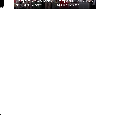
[포토] 서든 챔스 결승 MVP 이
[포토] 이세돌 9단과 이현경 아
병화, 리센느와 '야호'
나운서 '화기애애'
>