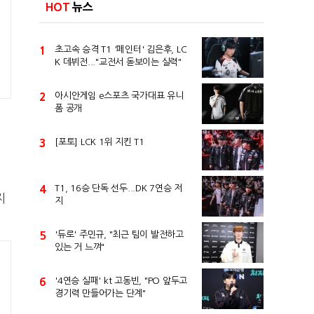
HOT
뉴스
1
초고속 승격 T1 '페인터' 김은후, LC
K 데뷔전..."교전서 돋보이는 실력"
2
아시안게임 e스포츠 국가대표 유니
폼 공개
3
[포토] LCK 1위 지킨 T1
4
T1, 16승 단독 선두...DK 7연승 저
지
지
5
'듀로' 주민규, "최근 팀이 발전하고
있는 거 느껴"
6
'4연승 실패' kt 고동빈, "PO 앞두고
경기력 만들어가는 단계"