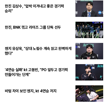
한진 김상수, "압박 이겨내고 좋은 경기력
승리"
한진, BNK 꺾고 라이즈 그룹 단독 선두
젠지 유상욱, "상대 노림수 계속 읽고 완벽하게
했다"
'4연승 실패' kt 고동빈, "PO 앞두고 경기력
만들어가는 단계"
바텀 차이 보인 젠지, kt 4연승 저지