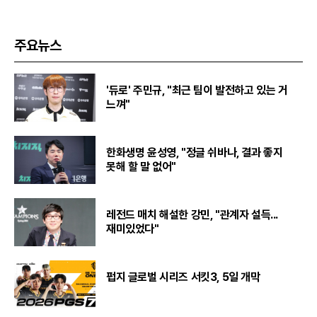
주요뉴스
'듀로' 주민규, "최근 팀이 발전하고 있는 거
느껴"
한화생명 윤성영, "정글 쉬바나, 결과 좋지
못해 할 말 없어"
레전드 매치 해설한 강민, "관계자 설득...
재미있었다"
펍지 글로벌 시리즈 서킷3, 5일 개막