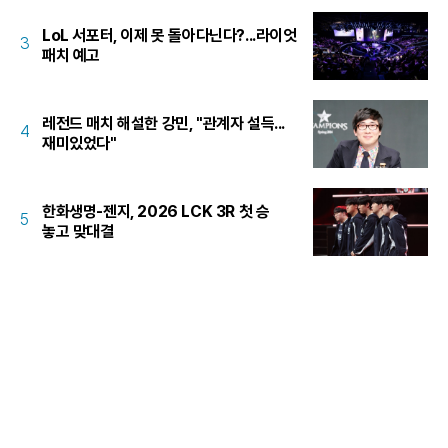
LoL 서포터, 이제 못 돌아다닌다?...라이엇
3
패치 예고
레전드 매치 해설한 강민, "관계자 설득...
4
재미있었다"
한화생명-젠지, 2026 LCK 3R 첫 승
5
놓고 맞대결