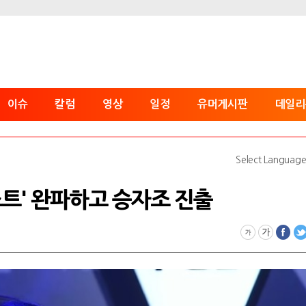
이슈
칼럼
영상
일정
유머게시판
데일리
Select Languag
프로스트' 완파하고 승자조 진출