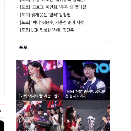
[포토] '프로그' 이민회, '두두' 와 맞대결
[포토] 밝게 웃는 '윌러' 김정현
[포토] '피터' 정윤수, 키움전 준비 시작
[포토] LCK 입성한 '샤벨' 김단우
포토
[포토] '유칼' 손우현, LCK 3R
[포토] '거제의 딸' 리센느 원이
첫 승 세리머니
기