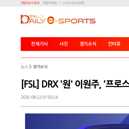
데일리e스포츠
데일리게임
2026.08.06(목)
전체기사
사진
경기소식
인터뷰
>
뉴스
경기소식
[FSL] DRX '원' 이원주, '
2025-08-22 01:50:24