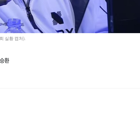
 실황 캡처).
김승환