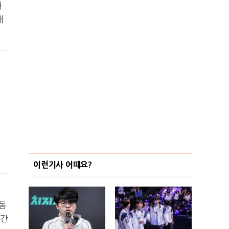
처
내
이런기사 어때요?
동
시간