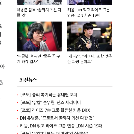
슬
유병준 감독 "끝까지 최선 다
키움, DN 꺾고 라이즈 그룹
할 것"
연승...DN 시즌 19패
로
터
들
'피글렛' 채광진 "좋은 꿈 꾸
'캐니언', "쉬바나, 조합 맞추
게 해줘 감사"
는 과정 난이도"
감아
은
최신뉴스
혔
를
[포토] 승리 복기하는 유내현 코치
찰
[포토] '유칼' 손우현, 댄스 세리머니
[포토] 라이즈 7승 그룹 합류한 키움 DRX
DN 유병준, "프로로서 끝까지 최선 다할 것"
키움, DN 꺾고 라이즈 그룹 연승...DN 시즌 19패
[포토] '유칼'이 보는 '에이밍'의 실력은?