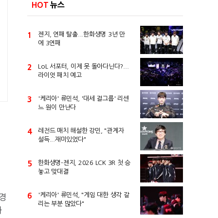
HOT
뉴스
1
젠지, 연패 탈출...한화생명 3년 만
에 3연패
2
LoL 서포터, 이제 못 돌아다닌다?...
라이엇 패치 예고
3
'케리아' 류민석, '대세 걸그룹' 리센
느 원이 만난다
4
레전드 매치 해설한 강민, "관계자
설득...재미있었다"
이
5
한화생명-젠지, 2026 LCK 3R 첫 승
놓고 맞대결
6
'케리아' 류민석, "게임 대한 생각 갈
 경
리는 부분 많았다"
와