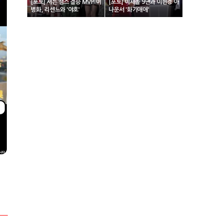
[포토] 서든 챔스 결승 MVP 이
[포토] 이세돌 9단과 이현경 아
병화, 리센느와 '야호'
나운서 '화기애애'