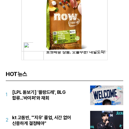
HOT뉴스
[LPL 돋보기] '플랑드레', BLG
1
합류...'바이퍼'와 재회
kt 고동빈, "'지우' 콜업, 시간 없어
2
신중하게 결정해야"