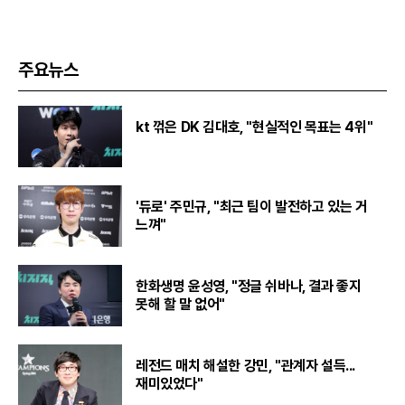
주요뉴스
kt 꺾은 DK 김대호, "현실적인 목표는 4위"
'듀로' 주민규, "최근 팀이 발전하고 있는 거
느껴"
한화생명 윤성영, "정글 쉬바나, 결과 좋지
못해 할 말 없어"
레전드 매치 해설한 강민, "관계자 설득...
재미있었다"