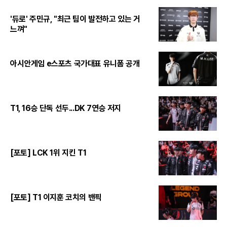
'듀로' 주민규, "최근 팀이 발전하고 있는 거
느껴"
아시안게임 e스포츠 국가대표 유니폼 공개
T1, 16승 단독 선두...DK 7연승 저지
[포토] LCK 1위 지킨 T1
[포토] T1 이지훈 코치의 밴픽