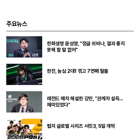
주요뉴스
한화생명 윤성영, "정글 쉬바나, 결과 좋지
못해 할 말 없어"
한진, 농심 2대1 꺾고 7연패 탈출
레전드 매치 해설한 강민, "관계자 설득...
재미있었다"
펍지 글로벌 시리즈 서킷3, 5일 개막