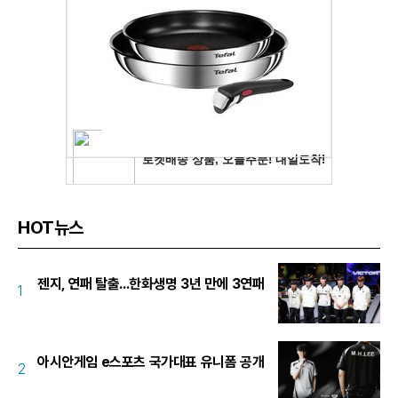
HOT뉴스
젠지, 연패 탈출...한화생명 3년 만에 3연패
1
아시안게임 e스포츠 국가대표 유니폼 공개
2