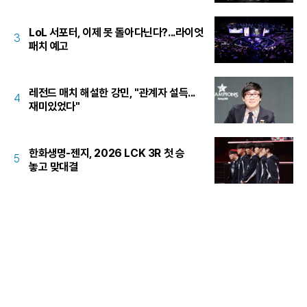
LoL 서포터, 이제 못 돌아다닌다?...라이엇
3
패치 예고
레전드 매치 해설한 강민, "관계자 설득...
4
재미있었다"
한화생명-젠지, 2026 LCK 3R 첫 승
5
놓고 맞대결