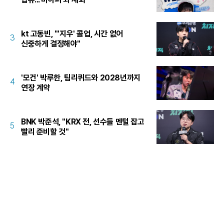
kt 고동빈, "'지우' 콜업, 시간 없어
3
신중하게 결정해야"
'모건' 박루한, 팀리퀴드와 2028년까지
4
연장 계약
BNK 박준석, "KRX 전, 선수들 멘털 잡고
5
빨리 준비할 것"