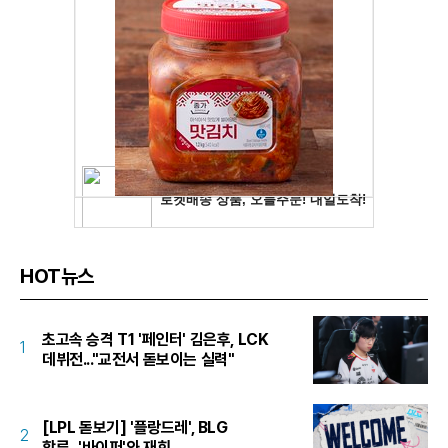
HOT뉴스
초고속 승격 T1 '페인터' 김은후, LCK
1
데뷔전..."교전서 돋보이는 실력"
[LPL 돋보기] '플랑드레', BLG
2
합류...'바이퍼'와 재회