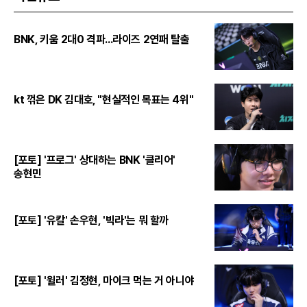
BNK, 키움 2대0 격파...라이즈 2연패 탈출
kt 꺾은 DK 김대호, "현실적인 목표는 4위"
[포토] '프로그' 상대하는 BNK '클리어'
송현민
[포토] '유칼' 손우현, '빅라'는 뭐 할까
[포토] '윌러' 김정현, 마이크 먹는 거 아니야