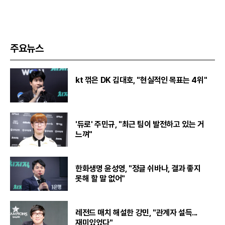
주요뉴스
kt 꺾은 DK 김대호, "현실적인 목표는 4위"
'듀로' 주민규, "최근 팀이 발전하고 있는 거
느껴"
한화생명 윤성영, "정글 쉬바나, 결과 좋지
못해 할 말 없어"
레전드 매치 해설한 강민, "관계자 설득...
재미있었다"