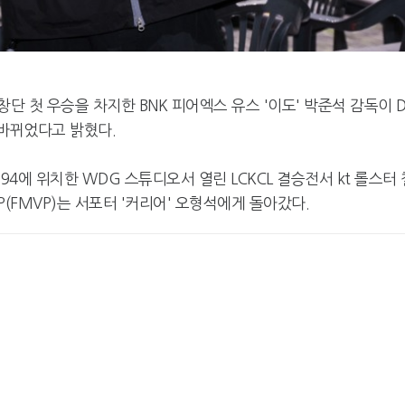
창단 첫 우승을 차지한 BNK 피어엑스 유스 '이도' 박준석 감독이 
 바뀌었다고 밝혔다.
94에 위치한 WDG 스튜디오서 열린 LCKCL 결승전서 kt 롤스터 
(FMVP)는 서포터 '커리어' 오형석에게 돌아갔다.