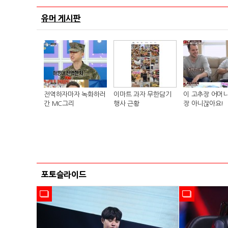
유머 게시판
전역하자마자 녹화하러
이마트 과자 무한담기
이 고추장 어머니
간 MC그리
행사 근황
장 아니잖아요!
포토슬라이드