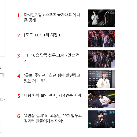
1
아시안게임 e스포츠 국가대표 유니
폼 공개
2
[포토] LCK 1위 지킨 T1
3
T1, 16승 단독 선두...DK 7연승 저
지
었
 패
4
'듀로' 주민규, "최근 팀이 발전하고
있는 거 느껴"
.
5
바텀 차이 보인 젠지, kt 4연승 저지
하다
6
'4연승 실패' kt 고동빈, "PO 앞두고
경기력 만들어가는 단계"
되
는