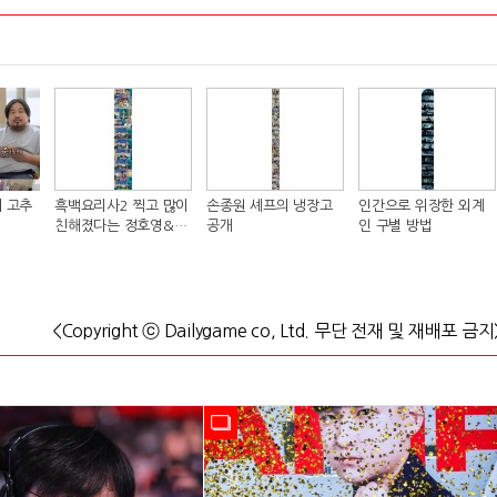
 고추
흑백요리사2 찍고 많이
손종원 셰프의 냉장고
인간으로 위장한 외계
친해졌다는 정호영&샘
공개
인 구별 방법
킴 셰프..JPG
<Copyright ⓒ Dailygame co, Ltd. 무단 전재 및 재배포 금지