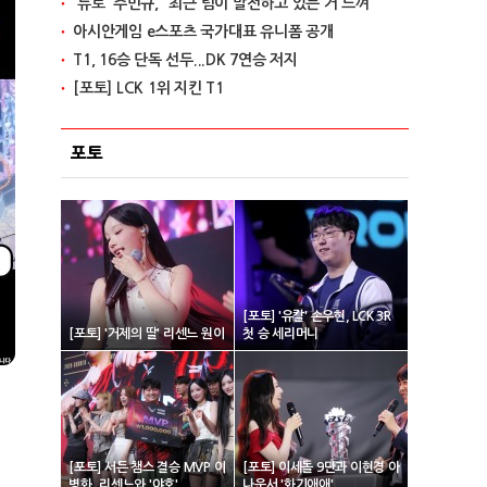
'듀로' 주민규, "최근 팀이 발전하고 있는 거 느껴"
아시안게임 e스포츠 국가대표 유니폼 공개
T1, 16승 단독 선두...DK 7연승 저지
[포토] LCK 1위 지킨 T1
포토
[포토] '유칼' 손우현, LCK 3R
[포토] '거제의 딸' 리센느 원이
첫 승 세리머니
[포토] 서든 챔스 결승 MVP 이
[포토] 이세돌 9단과 이현경 아
병화, 리센느와 '야호'
나운서 '화기애애'