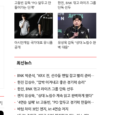
고동빈 감독 "PO 앞두고 만
한진, BNK 꺾고 라이즈 그룹
들어가는 단계"
단독 선두
아시안게임 국가대표 유니폼
유상욱 감독 "상대 노림수 완
공개
벽 대응"
최신뉴스
BNK 박준석, "KRX 전, 선수들 멘털 잡고 빨리 준비할 것"
한진 김상수, "압박 이겨내고 좋은 경기력 승리"
한진, BNK 꺾고 라이즈 그룹 단독 선두
젠지 유상욱, "상대 노림수 계속 읽고 완벽하게 했다"
'4연승 실패' kt 고동빈, "PO 앞두고 경기력 만들어가는 단계"
기
바텀 차이 보인 젠지, kt 4연승 저지