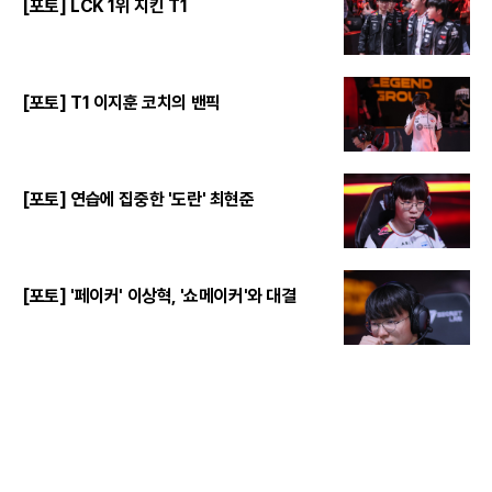
[포토] LCK 1위 지킨 T1
[포토] T1 이지훈 코치의 밴픽
[포토] 연습에 집중한 '도란' 최현준
[포토] '페이커' 이상혁, '쇼메이커'와 대결