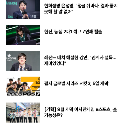
한화생명 윤성영, "정글 쉬바나, 결과 좋지
못해 할 말 없어"
한진, 농심 2대1 꺾고 7연패 탈출
레전드 매치 해설한 강민, "관계자 설득...
재미있었다"
펍지 글로벌 시리즈 서킷3, 5일 개막
[기획] 9월 개막 아시안게임 e스포츠, 金
가능성은?