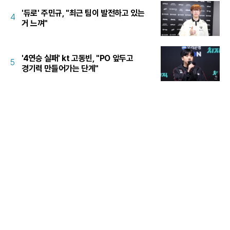
'듀로' 주민규, "최근 팀이 발전하고 있는
4
거 느껴"
'4연승 실패' kt 고동빈, "PO 앞두고
5
경기력 만들어가는 단계"