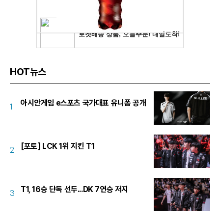
HOT뉴스
아시안게임 e스포츠 국가대표 유니폼 공개
1
[포토] LCK 1위 지킨 T1
2
T1, 16승 단독 선두...DK 7연승 저지
3