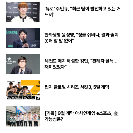
'듀로' 주민규, "최근 팀이 발전하고 있는 거
느껴"
한화생명 윤성영, "정글 쉬바나, 결과 좋지
못해 할 말 없어"
레전드 매치 해설한 강민, "관계자 설득...
재미있었다"
펍지 글로벌 시리즈 서킷3, 5일 개막
[기획] 9월 개막 아시안게임 e스포츠, 金
가능성은?