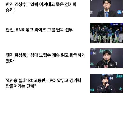
한진 김상수, "압박 이겨내고 좋은 경기력
승리"
한진, BNK 꺾고 라이즈 그룹 단독 선두
젠지 유상욱, "상대 노림수 계속 읽고 완벽하게
했다"
'4연승 실패' kt 고동빈, "PO 앞두고 경기력
만들어가는 단계"