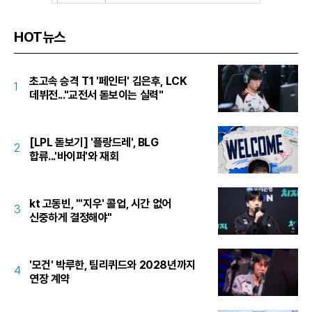
HOT뉴스
초고속 승격 T1 '페인터' 김은후, LCK
1
데뷔전..."교전서 돋보이는 실력"
[LPL 돋보기] '플랑드레', BLG
2
합류...'바이퍼'와 재회
kt 고동빈, "'지우' 콜업, 시간 없어
3
신중하게 결정해야"
'모건' 박루한, 팀리퀴드와 2028년까지
4
연장 계약