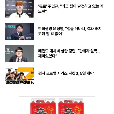
'듀로' 주민규, "최근 팀이 발전하고 있는 거
느껴"
한화생명 윤성영, "정글 쉬바나, 결과 좋지
못해 할 말 없어"
레전드 매치 해설한 강민, "관계자 설득...
재미있었다"
펍지 글로벌 시리즈 서킷3, 5일 개막