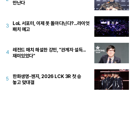
만난다
LoL 서포터, 이제 못 돌아다닌다?...라이엇
3
패치 예고
레전드 매치 해설한 강민, "관계자 설득...
4
재미있었다"
한화생명-젠지, 2026 LCK 3R 첫 승
5
놓고 맞대결