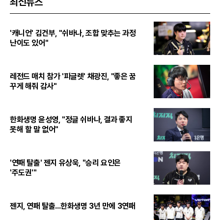
최신뉴스
'캐니언' 김건부, "쉬바나, 조합 맞추는 과정
난이도 있어"
레전드 매치 참가 '피글렛' 채광진, "좋은 꿈
꾸게 해줘 감사"
한화생명 윤성영, "정글 쉬바나, 결과 좋지
못해 할 말 없어"
'연패 탈출' 젠지 유상욱, "승리 요인은
'주도권'"
젠지, 연패 탈출...한화생명 3년 만에 3연패