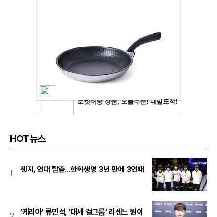
HOT뉴스
젠지, 연패 탈출...한화생명 3년 만에 3연패
1
'케리아' 류민석, '대세 걸그룹' 리센느 원이
2