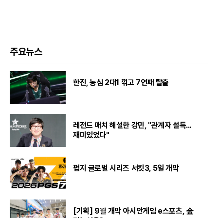
주요뉴스
한진, 농심 2대1 꺾고 7연패 탈출
레전드 매치 해설한 강민, "관계자 설득...
재미있었다"
펍지 글로벌 시리즈 서킷3, 5일 개막
[기획] 9월 개막 아시안게임 e스포츠, 金