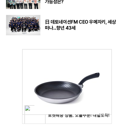
가능성은?
日 데토네이션FM CEO 우메자키, 세상
떠나...향년 43세