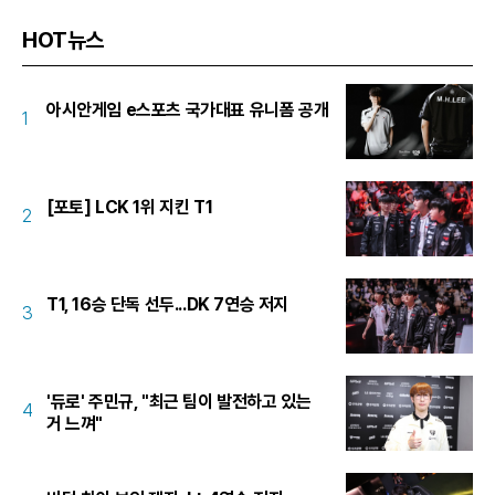
HOT뉴스
아시안게임 e스포츠 국가대표 유니폼 공개
1
[포토] LCK 1위 지킨 T1
2
T1, 16승 단독 선두...DK 7연승 저지
3
'듀로' 주민규, "최근 팀이 발전하고 있는
4
거 느껴"