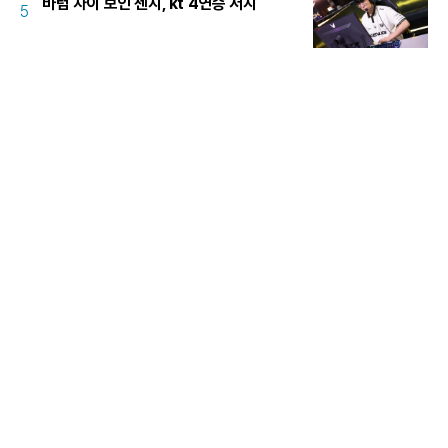
바텀 차이 보인 젠지, kt 4연승 저지
5