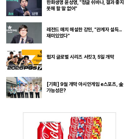
한화생명 윤성영, "정글 쉬바나, 결과 좋지
못해 할 말 없어"
레전드 매치 해설한 강민, "관계자 설득...
재미있었다"
펍지 글로벌 시리즈 서킷3, 5일 개막
[기획] 9월 개막 아시안게임 e스포츠, 金
가능성은?