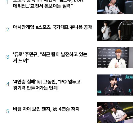
1
데뷔전..."교전서 돋보이는 실력"
아시안게임 e스포츠 국가대표 유니폼 공개
2
'듀로' 주민규, "최근 팀이 발전하고 있는
3
거 느껴"
'4연승 실패' kt 고동빈, "PO 앞두고
4
경기력 만들어가는 단계"
바텀 차이 보인 젠지, kt 4연승 저지
5