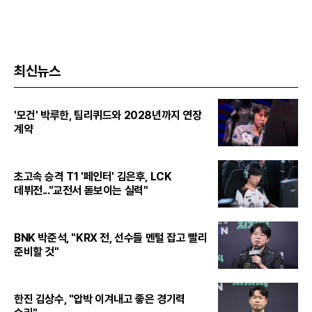
최신뉴스
'모건' 박루한, 팀리퀴드와 2028년까지 연장
계약
초고속 승격 T1 '페인터' 김은후, LCK
데뷔전..."교전서 돋보이는 실력"
BNK 박준석, "KRX 전, 선수들 멘털 잡고 빨리
준비할 것"
한진 김상수, "압박 이겨내고 좋은 경기력