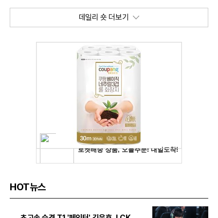
데일리 숏 더보기
HOT뉴스
초고속 승격 T1 '페인터' 김은후, LCK