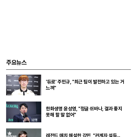
주요뉴스
'듀로' 주민규, "최근 팀이 발전하고 있는 거
느껴"
한화생명 윤성영, "정글 쉬바나, 결과 좋지
못해 할 말 없어"
레전드 매치 해설한 강민, "관계자 설득...