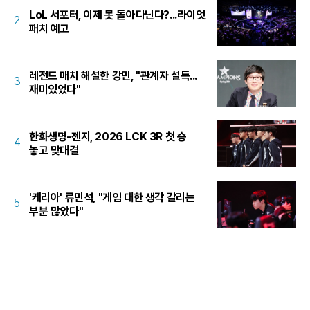
LoL 서포터, 이제 못 돌아다닌다?...라이엇
2
패치 예고
레전드 매치 해설한 강민, "관계자 설득...
3
재미있었다"
한화생명-젠지, 2026 LCK 3R 첫 승
4
놓고 맞대결
'케리아' 류민석, "게임 대한 생각 갈리는
5
부분 많았다"