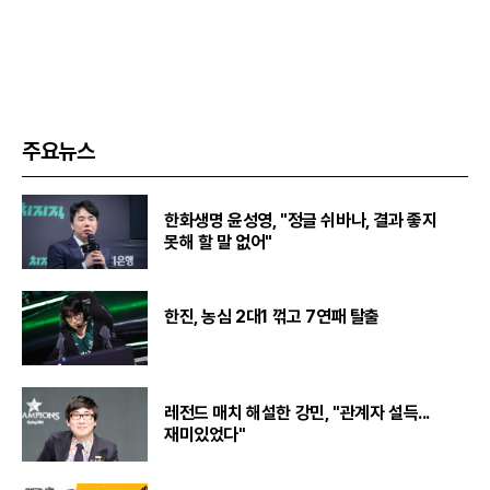
주요뉴스
한화생명 윤성영, "정글 쉬바나, 결과 좋지
못해 할 말 없어"
한진, 농심 2대1 꺾고 7연패 탈출
레전드 매치 해설한 강민, "관계자 설득...
재미있었다"