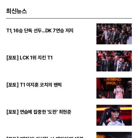
최신뉴스
T1, 16승 단독 선두...DK 7연승 저지
[포토] LCK 1위 지킨 T1
[포토] T1 이지훈 코치의 밴픽
[포토] 연습에 집중한 '도란' 최현준