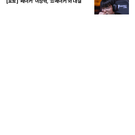
[포토] '페이커' 이상혁, '쇼메이커'와 대결