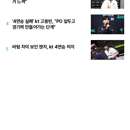
거 느껴"
'4연승 실패' kt 고동빈, "PO 앞두고
4
경기력 만들어가는 단계"
바텀 차이 보인 젠지, kt 4연승 저지
5