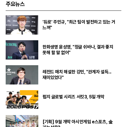
주요뉴스
'듀로' 주민규, "최근 팀이 발전하고 있는 거
느껴"
한화생명 윤성영, "정글 쉬바나, 결과 좋지
못해 할 말 없어"
레전드 매치 해설한 강민, "관계자 설득...
재미있었다"
펍지 글로벌 시리즈 서킷3, 5일 개막
[기획] 9월 개막 아시안게임 e스포츠, 金