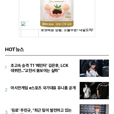
HOT뉴스
초고속 승격 T1 '페인터' 김은후, LCK
1
데뷔전..."교전서 돋보이는 실력"
아시안게임 e스포츠 국가대표 유니폼 공개
2
'듀로' 주민규, "최근 팀이 발전하고 있는
3