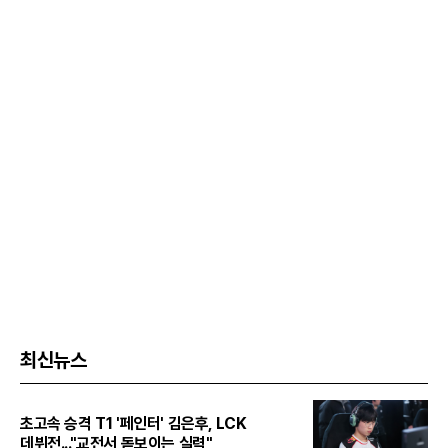
최신뉴스
초고속 승격 T1 '페인터' 김은후, LCK
데뷔전..."교전서 돋보이는 실력"