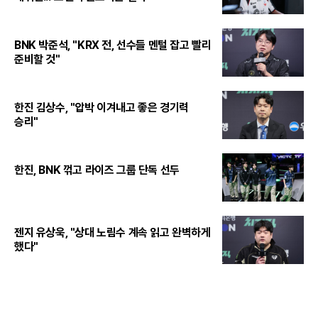
BNK 박준석, "KRX 전, 선수들 멘털 잡고 빨리
준비할 것"
한진 김상수, "압박 이겨내고 좋은 경기력
승리"
한진, BNK 꺾고 라이즈 그룹 단독 선두
젠지 유상욱, "상대 노림수 계속 읽고 완벽하게
했다"