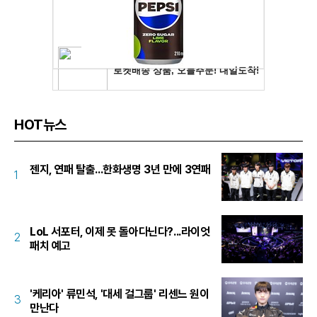
HOT뉴스
젠지, 연패 탈출...한화생명 3년 만에 3연패
1
LoL 서포터, 이제 못 돌아다닌다?...라이엇
2
패치 예고
'케리아' 류민석, '대세 걸그룹' 리센느 원이
3
만난다