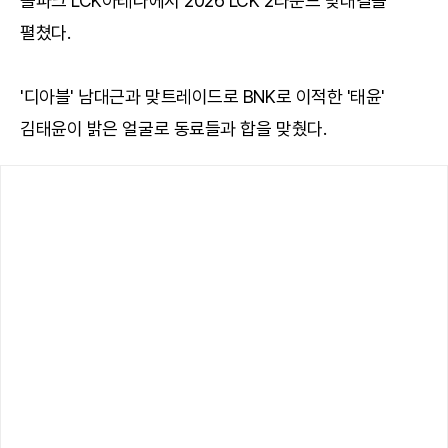
롤파크 LCK아레나에서 2026 LCK 2라운드 맞대결을
펼쳤다.
'디아블' 남대근과 맞트레이드로 BNK로 이적한 '태윤'
김태윤이 밝은 얼굴로 동료들과 합을 맞췄다.