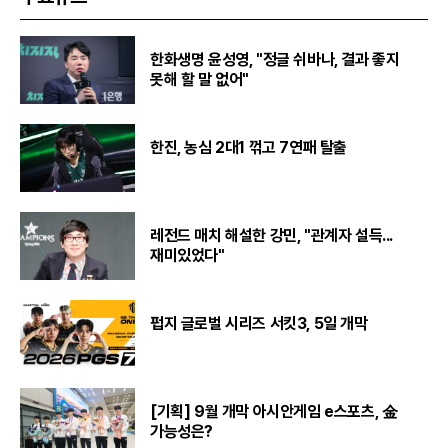
한화생명 윤성영, "정글 쉬바나, 결과 좋지
못해 할 말 없어"
한진, 농심 2대1 꺾고 7연패 탈출
레전드 매치 해설한 강민, "관계자 설득...
재미있었다"
펍지 글로벌 시리즈 서킷3, 5일 개막
[기획] 9월 개막 아시안게임 e스포츠, 金
가능성은?