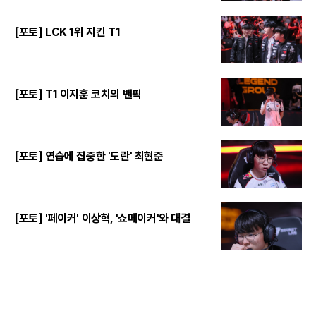
[포토] LCK 1위 지킨 T1
[포토] T1 이지훈 코치의 밴픽
[포토] 연습에 집중한 '도란' 최현준
[포토] '페이커' 이상혁, '쇼메이커'와 대결