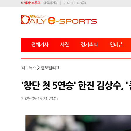
데일리e스포츠
데일리게임
2026.08.07(금)
전체기사
사진
경기소식
인터뷰
>
리그뉴스
엘오엘리그
'창단 첫 5연승' 한진 김상수, 
2026-05-15 21:29:07