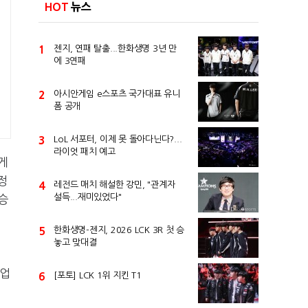
HOT
뉴스
1
젠지, 연패 탈출...한화생명 3년 만
에 3연패
2
아시안게임 e스포츠 국가대표 유니
폼 공개
3
LoL 서포터, 이제 못 돌아다닌다?...
라이엇 패치 예고
게
정
4
레전드 매치 해설한 강민, "관계자
설득...재미있었다"
승
5
한화생명-젠지, 2026 LCK 3R 첫 승
놓고 맞대결
작업
6
[포토] LCK 1위 지킨 T1