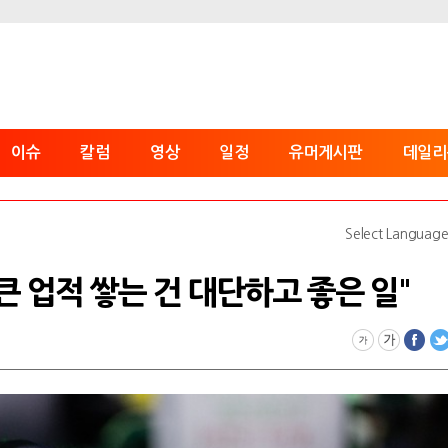
이슈
칼럼
영상
일정
유머게시판
데일리
Select Languag
"큰 업적 쌓는 건 대단하고 좋은 일"