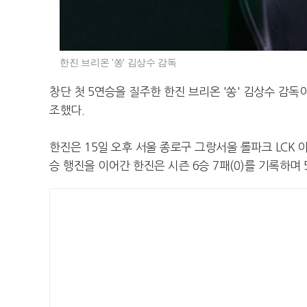
한진 브리온 '쏭' 김상수 감독
창단 첫 5연승을 질주한 한진 브리온 '쏭' 김상수 감독
조했다.
한진은 15일 오후 서울 종로구 그랑서울 롤파크 LCK 아
승 행진을 이어간 한진은 시즌 6승 7패(0)를 기록하며 