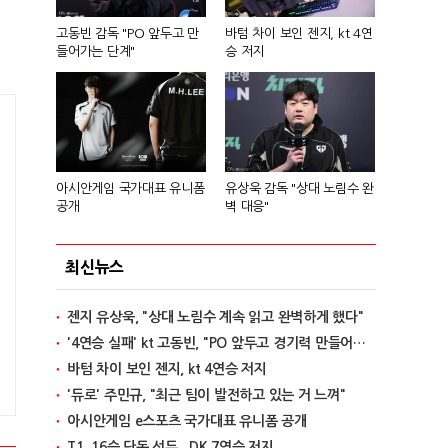
고동빈 감독 "PO 앞두고 만
바텀 차이 보인 젠지, kt 4연
들어가는 단계"
승 저지
아시안게임 국가대표 유니폼
유상욱 감독 "상대 노림수 완
공개
벽 대응"
최신뉴스
젠지 유상욱, "상대 노림수 계속 읽고 완벽하게 했다"
'4연승 실패' kt 고동빈, "PO 앞두고 경기력 만들어가는 단계"
바텀 차이 보인 젠지, kt 4연승 저지
'듀로' 주민규, "최근 팀이 발전하고 있는 거 느껴"
아시안게임 e스포츠 국가대표 유니폼 공개
T1, 16승 단독 선두...DK 7연승 저지