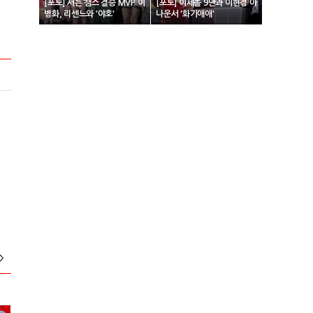
[포토] 서든 챔스 결승 MVP 이
[포토] 이세돌 9단과 이현경 아
병화, 리센느와 '야호'
나운서 '화기애애'
>