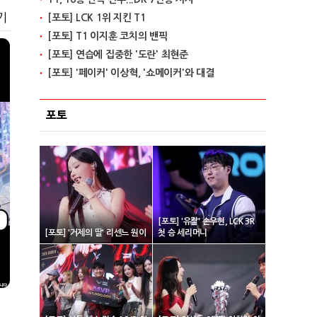
기
[포토] LCK 1위 지킨 T1
[포토] T1 이지훈 코치의 밴픽
[포토] 연습에 집중한 '도란' 최현준
[포토] '페이커' 이상혁, '쇼메이커'와 대결
포토
[포토] '유칼' 손우현, LCK 3R
[포토] '거제의 딸' 리센느 원이
첫 승 세리머니