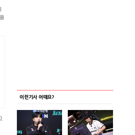
뛰
도움
이런기사 어때요?
고
수