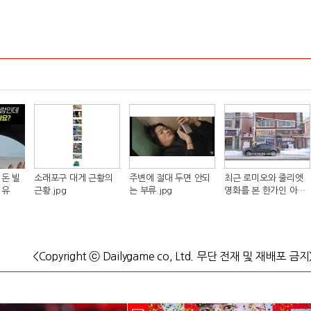
돈 빌
소래포구 대게 근황의
주변에 절대 두면 안되
최근 로미오와 줄리엣
이유
근황.jpg
는 부류.jpg
영화를 본 한가인 아들
반응.jpg
<Copyright ⓒ Dailygame co, Ltd. 무단 전재 및 재배포 금지