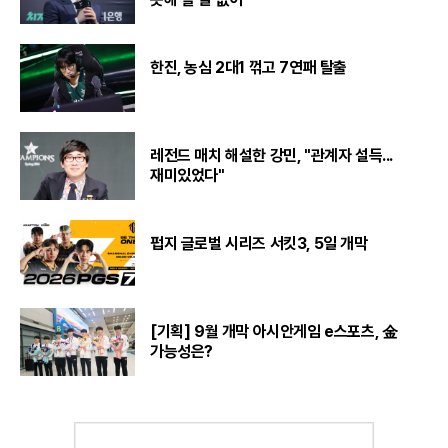
한진, 농심 2대1 꺾고 7연패 탈출
레전드 매치 해설한 강민, "관계자 설득...
재미있었다"
펍지 글로벌 시리즈 서킷3, 5일 개막
[기획] 9월 개막 아시안게임 e스포츠, 金
가능성은?