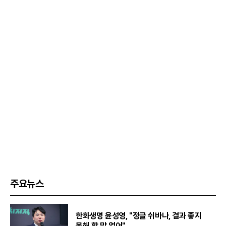
주요뉴스
한화생명 윤성영, "정글 쉬바나, 결과 좋지
못해 할 말 없어"