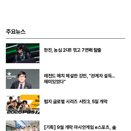
주요뉴스
한진, 농심 2대1 꺾고 7연패 탈출
레전드 매치 해설한 강민, "관계자 설득...
재미있었다"
펍지 글로벌 시리즈 서킷3, 5일 개막
[기획] 9월 개막 아시안게임 e스포츠, 金