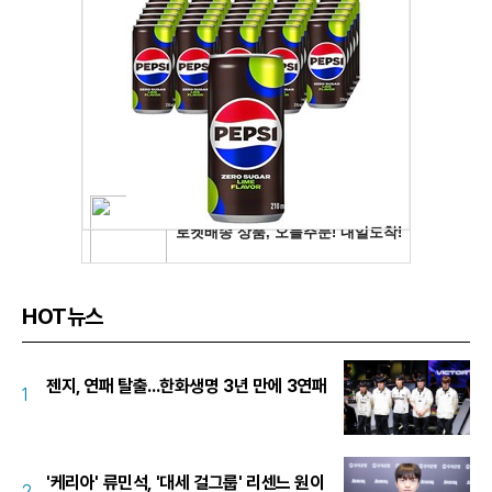
HOT뉴스
젠지, 연패 탈출...한화생명 3년 만에 3연패
1
'케리아' 류민석, '대세 걸그룹' 리센느 원이
2