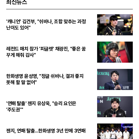
최신뉴스
'캐니언' 김건부, "쉬바나, 조합 맞추는 과정
난이도 있어"
레전드 매치 참가 '피글렛' 채광진, "좋은 꿈
꾸게 해줘 감사"
한화생명 윤성영, "정글 쉬바나, 결과 좋지
못해 할 말 없어"
'연패 탈출' 젠지 유상욱, "승리 요인은
'주도권'"
젠지, 연패 탈출...한화생명 3년 만에 3연패