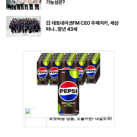
가능성은?
日 데토네이션FM CEO 우메자키, 세상
떠나...향년 43세