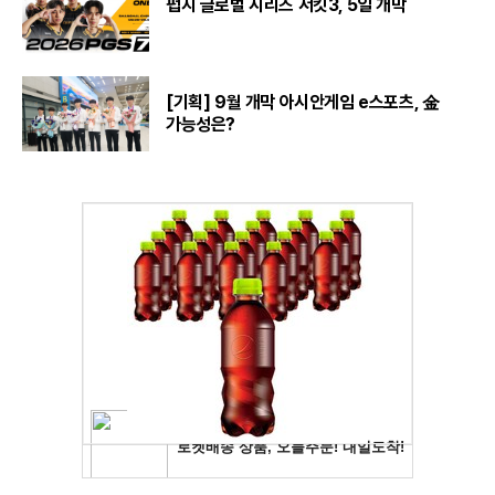
펍지 글로벌 시리즈 서킷3, 5일 개막
[기획] 9월 개막 아시안게임 e스포츠, 金
가능성은?