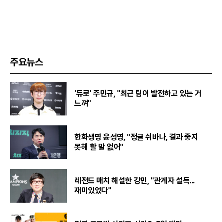
주요뉴스
'듀로' 주민규, "최근 팀이 발전하고 있는 거
느껴"
한화생명 윤성영, "정글 쉬바나, 결과 좋지
못해 할 말 없어"
레전드 매치 해설한 강민, "관계자 설득...
재미있었다"