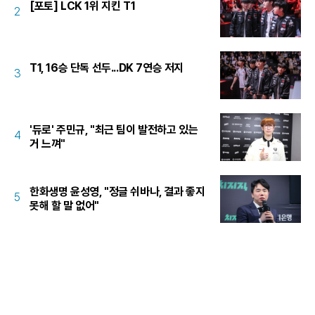
[포토] LCK 1위 지킨 T1
2
T1, 16승 단독 선두...DK 7연승 저지
3
'듀로' 주민규, "최근 팀이 발전하고 있는
4
거 느껴"
한화생명 윤성영, "정글 쉬바나, 결과 좋지
5
못해 할 말 없어"