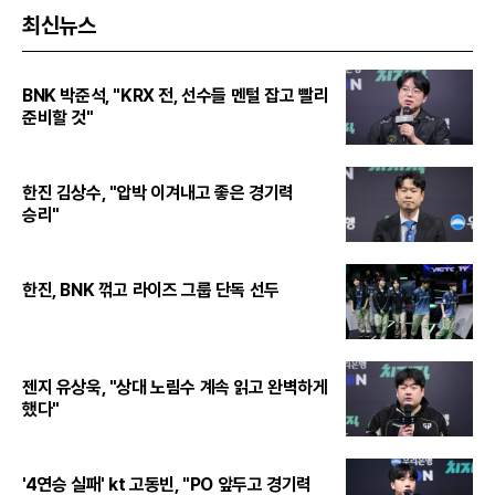
최신뉴스
BNK 박준석, "KRX 전, 선수들 멘털 잡고 빨리
준비할 것"
한진 김상수, "압박 이겨내고 좋은 경기력
승리"
한진, BNK 꺾고 라이즈 그룹 단독 선두
젠지 유상욱, "상대 노림수 계속 읽고 완벽하게
했다"
'4연승 실패' kt 고동빈, "PO 앞두고 경기력