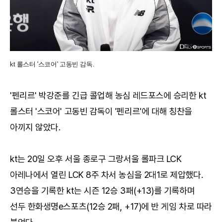
kt 롤스터 '스코어' 고동빈 감독.
'펜리르' 박강준를 긴급 콜업해 농심 레드포스에 승리한 kt
롤스터 '스코어' 고동빈 감독이 '펜리르'에 대해 칭찬을
아끼지 않았다.
kt는 20일 오후 서울 종로구 그랑서울 롤파크 LCK
아레나에서 열린 LCK 8주 차서 농심을 2대1로 제압했다.
3연승을 기록한 kt는 시즌 12승 3패(+13)를 기록하며
선두 한화생명e스포츠(12승 2패, +17)에 반 게임 차로 따라