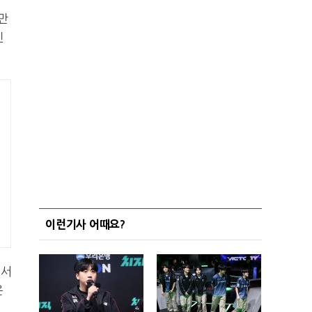
만
신
이런기사 어때요?
정서
은