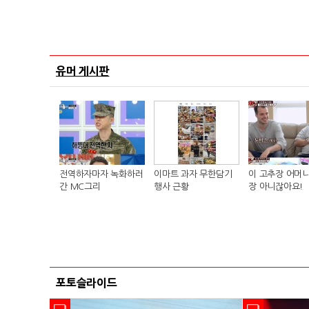
유머 게시판
전역하자마자 녹화하러
이마트 과자 무한담기
이 고추장 어머니
간 MC그리
행사 근황
장 아니잖아요!
포토슬라이드