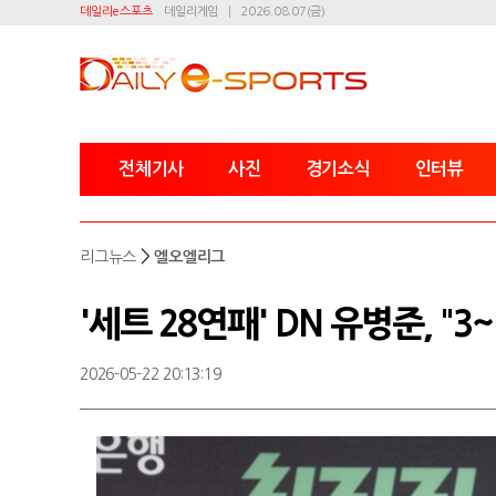
데일리e스포츠
데일리게임
2026.08.07(금)
전체기사
사진
경기소식
인터뷰
>
리그뉴스
엘오엘리그
'세트 28연패' DN 유병준, "
2026-05-22 20:13:19