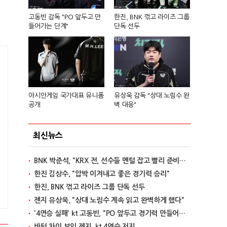
고동빈 감독 "PO 앞두고 만
한진, BNK 꺾고 라이즈 그룹
들어가는 단계"
단독 선두
아시안게임 국가대표 유니폼
유상욱 감독 "상대 노림수 완
공개
벽 대응"
최신뉴스
BNK 박준석, "KRX 전, 선수들 멘털 잡고 빨리 준비할 것"
한진 김상수, "압박 이겨내고 좋은 경기력 승리"
한진, BNK 꺾고 라이즈 그룹 단독 선두
젠지 유상욱, "상대 노림수 계속 읽고 완벽하게 했다"
'4연승 실패' kt 고동빈, "PO 앞두고 경기력 만들어가는 단계"
바텀 차이 보인 젠지, kt 4연승 저지