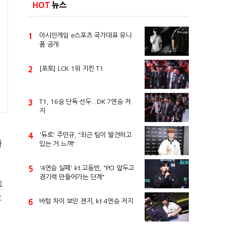
HOT
뉴스
1
아시안게임 e스포츠 국가대표 유니
폼 공개
2
[포토] LCK 1위 지킨 T1
3
T1, 16승 단독 선두...DK 7연승 저
지
4
'듀로' 주민규, "최근 팀이 발전하고
하
있는 거 느껴"
5
'4연승 실패' kt 고동빈, "PO 앞두고
경기력 만들어가는 단계"
그
으
6
바텀 차이 보인 젠지, kt 4연승 저지