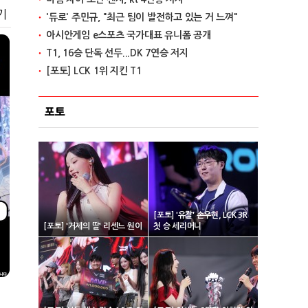
기
'듀로' 주민규, "최근 팀이 발전하고 있는 거 느껴"
아시안게임 e스포츠 국가대표 유니폼 공개
T1, 16승 단독 선두...DK 7연승 저지
[포토] LCK 1위 지킨 T1
포토
[포토] '유칼' 손우현, LCK 3R
[포토] '거제의 딸' 리센느 원이
첫 승 세리머니