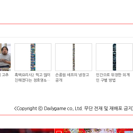
 고추
흑백요리사2 찍고 많이
손종원 셰프의 냉장고
인간으로 위장한 외계
친해졌다는 정호영&샘
공개
인 구별 방법
킴 셰프..JPG
<Copyright ⓒ Dailygame co, Ltd. 무단 전재 및 재배포 금지