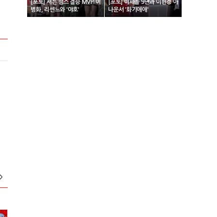
[포토] 서든 챔스 결승 MVP 이
[포토] 이세돌 9단과 이현경 아
병화, 리센느와 '야호'
나운서 '화기애애'
>