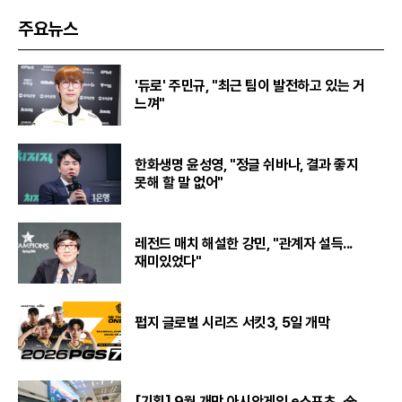
주요뉴스
'듀로' 주민규, "최근 팀이 발전하고 있는 거
느껴"
한화생명 윤성영, "정글 쉬바나, 결과 좋지
못해 할 말 없어"
레전드 매치 해설한 강민, "관계자 설득...
재미있었다"
펍지 글로벌 시리즈 서킷3, 5일 개막
[기획] 9월 개막 아시안게임 e스포츠, 金