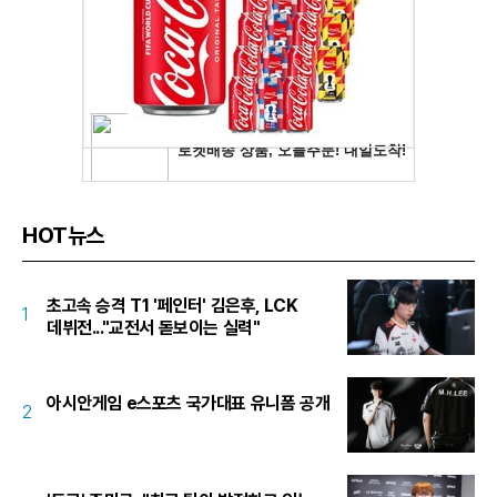
HOT뉴스
초고속 승격 T1 '페인터' 김은후, LCK
1
데뷔전..."교전서 돋보이는 실력"
아시안게임 e스포츠 국가대표 유니폼 공개
2