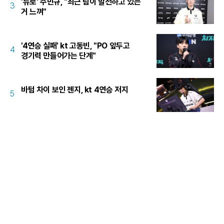
'듀로' 주민규, "최근 팀이 발전하고 있는
3
거 느껴"
'4연승 실패' kt 고동빈, "PO 앞두고
4
경기력 만들어가는 단계"
바텀 차이 보인 젠지, kt 4연승 저지
5