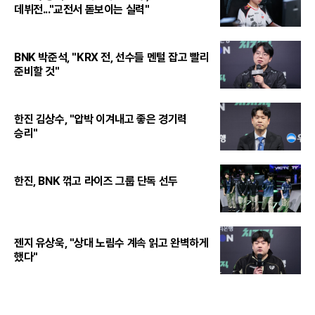
데뷔전..."교전서 돋보이는 실력"
BNK 박준석, "KRX 전, 선수들 멘털 잡고 빨리
준비할 것"
한진 김상수, "압박 이겨내고 좋은 경기력
승리"
한진, BNK 꺾고 라이즈 그룹 단독 선두
젠지 유상욱, "상대 노림수 계속 읽고 완벽하게
했다"