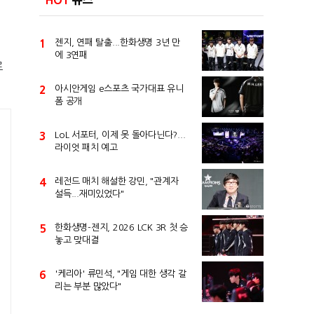
HOT
뉴스
1
젠지, 연패 탈출...한화생명 3년 만
에 3연패
로
2
아시안게임 e스포츠 국가대표 유니
폼 공개
3
LoL 서포터, 이제 못 돌아다닌다?...
라이엇 패치 예고
4
레전드 매치 해설한 강민, "관계자
설득...재미있었다"
5
한화생명-젠지, 2026 LCK 3R 첫 승
놓고 맞대결
6
'케리아' 류민석, "게임 대한 생각 갈
리는 부분 많았다"