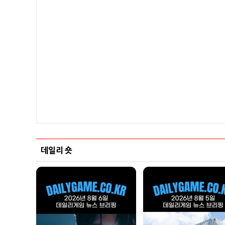
데일리 숏