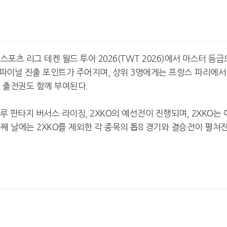
츠 리그 테켄 월드 투어 2026(TWT 2026)에서 마스터 등급
 파이널 진출 포인트가 주어지며, 상위 3명에게는 프랑스 파리에서
종목 출전권도 함께 부여된다.
루 판타지 버서스 라이징, 2XKO의 예선전이 진행되며, 2XKO는 
째 날에는 2XKO를 제외한 각 종목의 톱8 경기와 결승전이 펼쳐