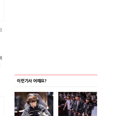
으
예
진
이런기사 어때요?