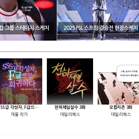
CK컵 그룹 스테이지 스케치
2025 FSL 스프링 결승전 현장스케치
[SSS급 각성자, F급으로 회귀하다] 25화
천하제일살수 3화
오합지존 3화
개울 작가
데일리북스
데일리북스