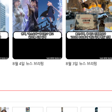
8월 4일 뉴스 브리핑
8월 3일 뉴스 브리핑