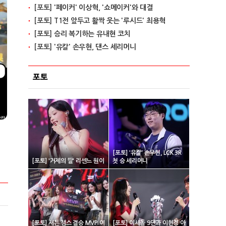
[포토] '페이커' 이상혁, '쇼메이커'와 대결
[포토] T1전 앞두고 활짝 웃는 '루시드' 최용혁
[포토] 승리 복기하는 유내현 코치
[포토] '유칼' 손우현, 댄스 세리머니
포토
[포토] '유칼' 손우현, LCK 3R
[포토] '거제의 딸' 리센느 원이
첫 승 세리머니
[포토] 서든 챔스 결승 MVP 이
[포토] 이세돌 9단과 이현경 아