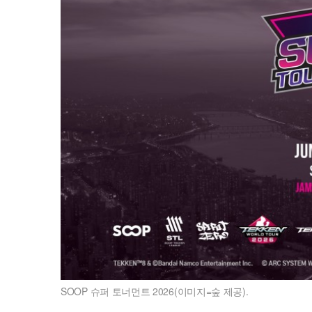
SOOP 슈퍼 토너먼트 2026(이미지=숲 제공).