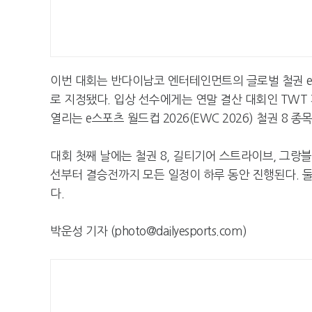
이번 대회는 반다이남코 엔터테인먼트의 글로벌 철권 e스포
로 지정됐다. 입상 선수에게는 연말 결산 대회인 TWT
열리는 e스포츠 월드컵 2026(EWC 2026) 철권 8 
대회 첫째 날에는 철권 8, 길티기어 스트라이브, 그랑블
선부터 결승전까지 모든 일정이 하루 동안 진행된다. 둘
다.
박운성 기자 (photo@dailyesports.com)