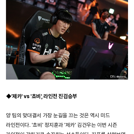
◆'제카' vs '쵸비', 라인전 진검승부
양 팀의 맞대결서 가장 눈길을 끄는 것은 역시 미드
라인전이다. '쵸비' 정지훈과 '제카' 김건우는 이번 시즌