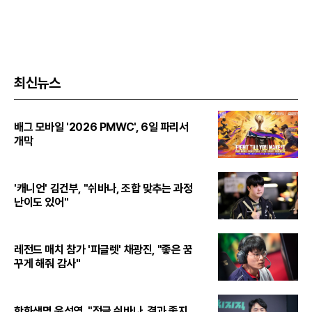
최신뉴스
배그 모바일 '2026 PMWC', 6일 파리서
개막
'캐니언' 김건부, "쉬바나, 조합 맞추는 과정
난이도 있어"
레전드 매치 참가 '피글렛' 채광진, "좋은 꿈
꾸게 해줘 감사"
한화생명 윤성영, "정글 쉬바나, 결과 좋지