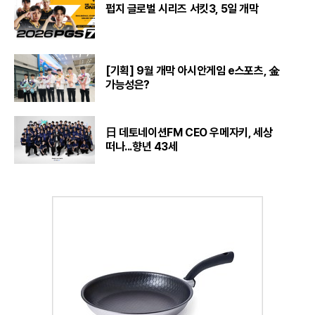
펍지 글로벌 시리즈 서킷3, 5일 개막
[기획] 9월 개막 아시안게임 e스포츠, 金
가능성은?
日 데토네이션FM CEO 우메자키, 세상
떠나...향년 43세