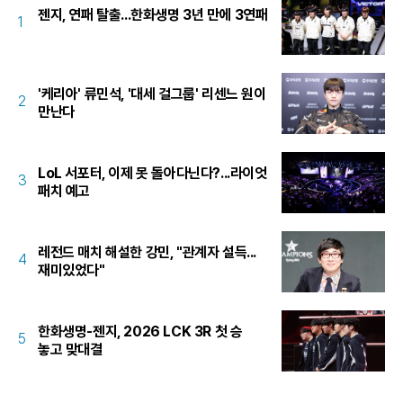
젠지, 연패 탈출...한화생명 3년 만에 3연패
1
'케리아' 류민석, '대세 걸그룹' 리센느 원이
2
만난다
LoL 서포터, 이제 못 돌아다닌다?...라이엇
3
패치 예고
레전드 매치 해설한 강민, "관계자 설득...
4
재미있었다"
한화생명-젠지, 2026 LCK 3R 첫 승
5
놓고 맞대결