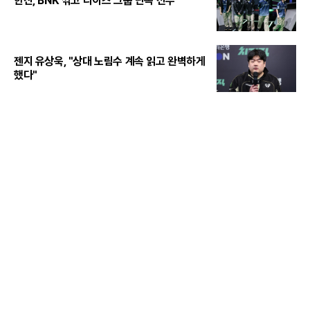
한진, BNK 꺾고 라이즈 그룹 단독 선두
젠지 유상욱, "상대 노림수 계속 읽고 완벽하게
했다"