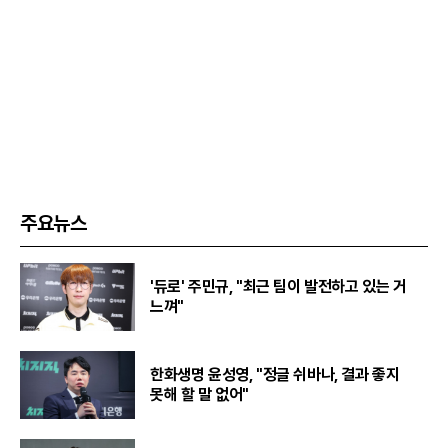
주요뉴스
'듀로' 주민규, "최근 팀이 발전하고 있는 거
느껴"
한화생명 윤성영, "정글 쉬바나, 결과 좋지
못해 할 말 없어"