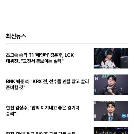
최신뉴스
초고속 승격 T1 '페인터' 김은후, LCK
데뷔전..."교전서 돋보이는 실력"
BNK 박준석, "KRX 전, 선수들 멘털 잡고 빨리
준비할 것"
한진 김상수, "압박 이겨내고 좋은 경기력
승리"