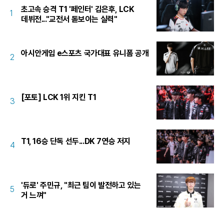
초고속 승격 T1 '페인터' 김은후, LCK
1
데뷔전..."교전서 돋보이는 실력"
아시안게임 e스포츠 국가대표 유니폼 공개
2
[포토] LCK 1위 지킨 T1
3
T1, 16승 단독 선두...DK 7연승 저지
4
'듀로' 주민규, "최근 팀이 발전하고 있는
5
거 느껴"