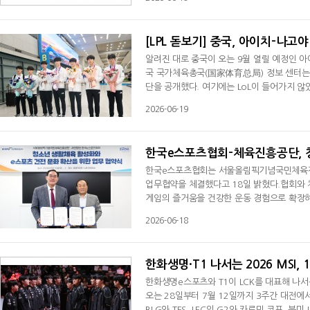
상혁, '케리아' 류민석(이하 T1), '캐니언'
레전드 감독인 '빅웨이' 푸첸웨이가 지휘
[LPL 돋보기] 중국, 아이치-나고야
알려진 대로 중국이 오는 9월 열릴 예정인 아
국 국가체육총국(国家体育总局) 정보 센터는 
단을 공개했다. 여기에는 LoL이 들어가지 않
저우 아시안게임서 금메달을 획득했던 왕자영요
2026-06-19
새롭게 종목으로 추가된 나라카 블레이드포인트
서 대회 2연패 가능성을 높였다. 한국은 일찌
한국e스포츠협회-체육진흥공단, 청
한국e스포츠협회는 서울올림픽기념국민체육진흥
업무협약을 체결했다고 18일 밝혔다.협회와
게임의 즐거움을 건강한 운동 경험으로 확장하
대상 맞춤형 청소년 체력관리 모델 개발, 찾아
2026-06-18
추진, e스포츠 선수를 활용한 청소년기 체력 
소년 불법도박 예방 교육과 캠페인을 공동으
한화생명·T1 나서는 2026 MSI,
한화생명e스포츠와 T1이 LCK를 대표해 나서는 
오는 28일부터 7월 12일까지 3주간 대전에서
BLG와 TES, LEC의 G2와 카르민 코프, 