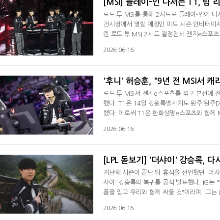
[MSI] 플레이-인 나서는 T1, 팀
로드 투 MSI를 통해 2시드로 플레이-인에 나
전시장에서 열릴 예정인 미드 시즌 인비테이셔널(
린 로드 투 MSI 2시드 결정전서 젠지e스포츠
'코어장전' 조용인, '퀴드' 임현승이 속한 팀
2026-06-16
라이온에 2대3으로 패해 패자조로 내려간 
정규시즌 1위인 클라우드 나인을 3대0으로 
'후니' 허승훈, "9년 전 MSI서 
로드 투 MSI서 젠지e스포츠를 꺾고 본선에 진
했다. T1은 14일 강원특별자치도 원주 원주
했다. 이로써 T1은 한화생명e스포츠와 함께 
다.이상혁은 이날 5세트 후반 오브젝트 전투
2026-06-16
플레이에 놀라움을 감추지 못한 중계진 중 한 명은
상파울루에서 열린 MSI서 '페이커' 이상혁과
[LPL 돋보기] '더샤이' 강승록, 
지난해 시즌이 끝난 뒤 휴식을 선언했던 '더샤이
샤이' 강승록의 복귀를 공식 발표했다. IG는 "
폼을 입고 우리와 함께 싸울 것"이라며 "그는 
니라 천하 끝까지 가도 저절로 되돌아보게 되는 
2026-06-16
드 챔피언십(롤드컵) 우승으로 이끈 강승록은 