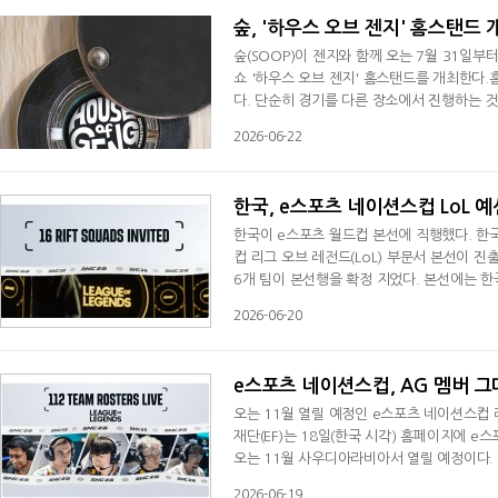
숲, '하우스 오브 젠지' 홈스탠드 
숲(SOOP)이 젠지와 함께 오는 7월 31일부터
쇼 '하우스 오브 젠지' 홈스탠드를 개최한다.
다. 단순히 경기를 다른 장소에서 진행하는 
이다.이번 홈스탠드는 '하우스 오브 젠지'라는
2026-06-22
론 상대 팀 팬과 스트리머, e스포츠를 사랑하는
플러스 기아와 맞붙는다.숲과 젠지는 스트리
한국, e스포츠 네이션스컵 LoL 예
한국이 e스포츠 월드컵 본선에 직행했다. 한
컵 리그 오브 레전드(LoL) 부문서 본선이 진
6개 팀이 본선행을 확정 지었다. 본선에는 한국과
6개 팀이 예선없이 본선에 올랐다. 한국은 
2026-06-20
휘봉을 잡으며 '제우스' 최우제, '제카' 김건우
류민석(이하 T1), '캐니언' 김건부(젠지
e스포츠 네이션스컵, AG 멤버 그
오는 11월 열릴 예정인 e스포츠 네이션스컵 
재단(EF)는 18일(한국 시각) 홈페이지에 
오는 11월 사우디아라비아서 열릴 예정이다.
동훈 감독이 지휘봉을 잡으며 '제우스' 최우제, 
2026-06-19