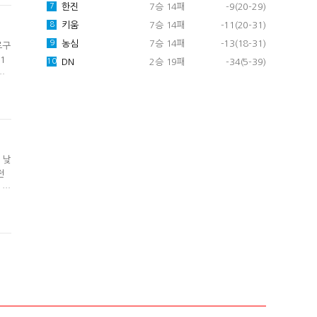
한진
7승 14패
-9(20-29)
7
키움
7승 14패
-11(20-31)
8
농심
7승 14패
-13(18-31)
9
로구
1
DN
2승 19패
-34(5-39)
10
스
 시
루스
 낮
전
 감
했기
따