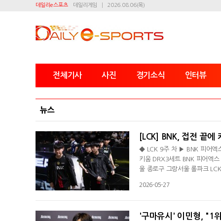
데일리e스포츠
데일리게임
2026.08.06(목)
전체기사
사진
경기소식
인터뷰
뉴스
[LCK] BNK, 접전 끝에
◆ LCK 9주 차 ▶ BNK 피어엑
키움 DRX3세트 BNK 피어엑스 
울 종로구 그랑서울 롤파크 LCK
승 11패(-9)를 기록하며 로드 
2026-05-27
절됐다. 이제 로드 투 MSI의 한
의 애니가 '빅라' 이대광의 라
'구마유시' 이민형, "1