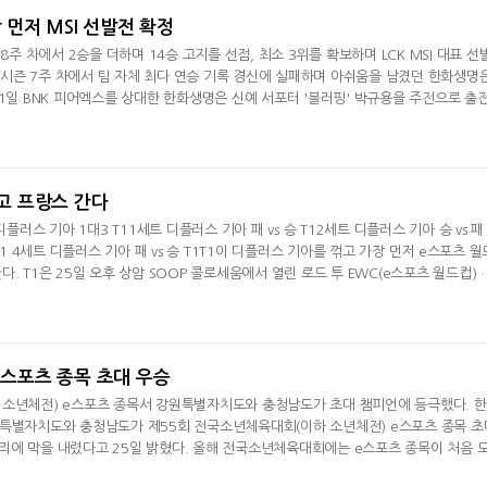
장 먼저 MSI 선발전 확정
 8주 차에서 2승을 더하며 14승 고지를 선점, 최소 3위를 확보하며 LCK MSI 대표 선
정규시즌 7주 차에서 팀 자체 최다 연승 기록 경신에 실패하며 아쉬움을 남겼던 한화생명은
21일 BNK 피어엑스를 상대한 한화생명은 신예 서포터 '블러핑' 박규용을 주전으로 출
세트 스코어 2대0으로 승리, 10개 팀 가운데 가장 먼저 13승 고지에 올라섰다. 23
 1세트에서 패했지만 2세트에서 미드 라이너 '제카' 김건우의 오로라가 12킬, 바텀 
 정글러 '카나비' 서
꺾고 프랑스 간다
디플러스 기아 1대3 T11세트 디플러스 기아 패 vs 승 T12세트 디플러스 기아 승 vs 패 
T1 4세트 디플러스 기아 패 vs 승 T1T1이 디플러스 기아를 꺾고 가장 먼저 e스포츠 월
. T1은 25일 오후 상암 SOOP 콜로세움에서 열린 로드 투 EWC(e스포츠 월드컵) 
로 제압했다. 승리한 T1은 가장 먼저 오는 7월 프랑스 파리서 열릴 예정인 EWC 진
 벌어진 전투서 '오너' 문현준의 트런들과 '페이커' 이상혁의 아칼리가 활약하며 리드
우위를 점했다. 미드
 e스포츠 종목 초대 우승
 소년체전) e스포츠 종목서 강원특별자치도와 충청남도가 초대 챔피언에 등극했다. 
원특별자치도와 충청남도가 제55회 전국소년체육대회(이하 소년체전) e스포츠 종목 초
리에 막을 내렸다고 25일 밝혔다. 올해 전국소년체육대회에는 e스포츠 종목이 처음 
3명의 선수가 참가했다. 대회는 부산이스포츠경기장에서 열렸고, FC 온라인 개인전과 단