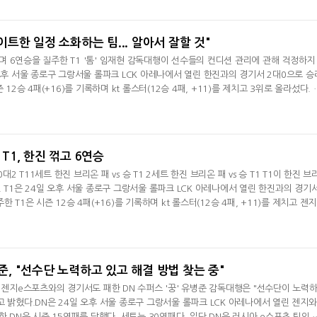
별자치도 홍석우가 전국소년체육대회 e스포츠 종목 개인전 초대 챔피언에 올랐다. 개
와 강원특별자치도 홍
타이트한 일정 소화하는 팀... 알아서 잘할 것"
 6연승을 질주한 T1 '톰' 임재현 감독대행이 선수들의 컨디션 관리에 관해 걱정하지
 오후 서울 종로구 그랑서울 롤파크 LCK 아레나에서 열린 한진과의 경기서 2대0으로 승
 12승 4패(+16)를 기록하며 kt 롤스터(12승 4패, +11)를 제치고 3위로 올라섰다. 
많았지만 2대0으로 승리해서 좋다"라며 "(2세트 운영에 관해선) 우리가 강한 타이밍에
잘했다. 벌려 놓은 골드로 이길 수 있었다"며 승리한 소감을 전했다. 8주 차 일정을 소
월드컵 한국 예선
 T1, 한진 꺾고 6연승
0대2 T11세트 한진 브리온 패 vs 승 T1 2세트 한진 브리온 패 vs 승 T1 T1이 한진 브
 T1은 24일 오후 서울 종로구 그랑서울 롤파크 LCK 아레나에서 열린 한진과의 경기서
 T1은 시즌 12승 4패(+16)를 기록하며 kt 롤스터(12승 4패, +11)를 제치고 젠지
다. 반면 한진은 3연패와 함께 시즌 6승 10패(-4)를 기록했다. 라이즈 그룹이 확정
전드 그룹으로 갔다. 바텀에서 앞선 T1이 리드를 잡았다. 초반 '페이즈' 김수환의 케
 28분 바론 근처에
병준, "선수단 노력하고 있고 해결 방법 찾는 중"
. 젠지e스포츠와의 경기서도 패한 DN 수퍼스 '꿍' 유병준 감독대행은 "선수단이 노력
고 밝혔다.DN은 24일 오후 서울 종로구 그랑서울 롤파크 LCK 아레나에서 열린 젠지
한 DN은 시즌 15연패를 당했다. 세트는 30연패다. 일단 DN은 러시아 e스포츠 팀인 