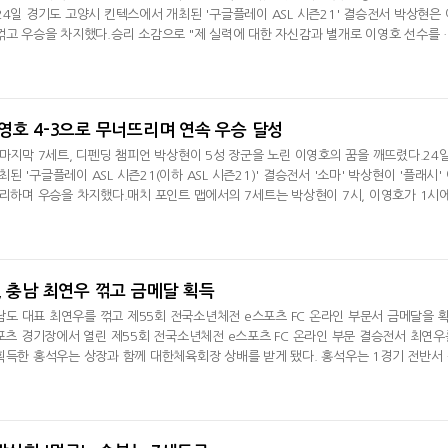
24일 경기도 고양시 킨텍스에서 개최된 '구글플레이 ASL 시즌21' 결승전서 박상현은 
꺾고 우승을 차지했다.승리 소감으로 "제 실력에 대한 자신감과 별개로 이영호 선수를 
로 느껴졌지만, 실제로 이뤄지면서 정말 표현하기 힘든 감정을 느끼고 있다"라고 이야
로 기죽지 않고 여기까지 잘 왔고 우승까지 해서 기쁘다. 말로 표현하기 힘든 기분이다
대해 "신과 같
, 이영호 4-3으로 무너뜨리며 연속 우승 달성
 마지막 7세트, 디펜딩 챔피언 박상현이 5성 장군을 노린 이영호의 꿈을 깨뜨렸다.24
 '구글플레이 ASL 시즌21(이하 ASL 시즌21)' 결승전서 '소마' 박상현이 '플래시'
승리하며 우승을 차지했다.매치 포인트 맵에서의 7세트는 박상현이 7시, 이영호가 1시
작됐으며, 박상현이 드론 1기를 상대 멀티 지역으로 보내며 견제를 하는 동안 4기를 
.이어 저글링 부대까지 상대 진영으로 향하는 상황, 드론을 막기에 급급했던 이영호는
박상현도 추격 병
, 충남 최연우 꺾고 금메달 획득
도 대표 최연우를 꺾고 제55회 전국소년체전 e스포츠 FC 온라인 부문서 금메달을 
스포츠 경기장에서 열린 제55회 전국소년체전 e스포츠 FC 온라인 부문 결승전서 최연우
획득한 홍석우는 상장과 함께 대한체육회장 상배를 받게 됐다. 홍석우는 1경기 전반서 
 압도하며 4대0으로 승리했다. 홍석우는 2경기 전반서 최연우에게 발리슛을 내주며 
서 수비진을 따돌린 뒤 동점 골을 터트린 홍석우는 40분 골을 터트리며 역전에 성공했
우가 3대2로 승리하