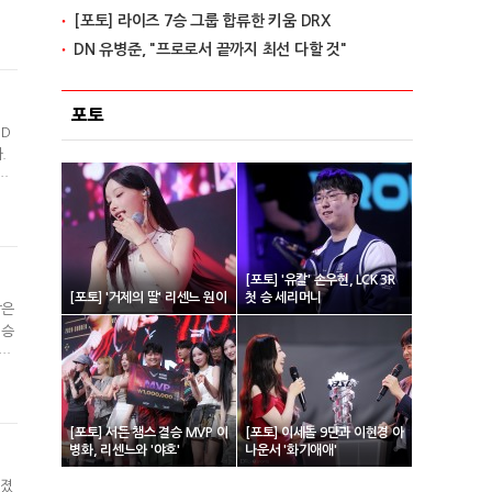
[포토] 라이즈 7승 그룹 합류한 키움 DRX
 유
며
DN 유병준, "프로로서 끝까지 최선 다할 것"
포토
 D
.
은
연패
투
[포토] '유칼' 손우현, LCK 3R
[포토] '거제의 딸' 리센느 원이
첫 승 세리머니
남은
 승
리하
을
경
[포토] 서든 챔스 결승 MVP 이
[포토] 이세돌 9단과 이현경 아
병화, 리센느와 '야호'
나운서 '화기애애'
어졌