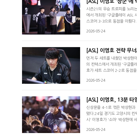
[ASL] 이영호 '장군'에
시즌21의 우승 트로피를 노리는
에서 개최된 '구글플레이 ASL 시
스코어 3-3으로 동점을 이뤘다
저글링과 히드라리스크를 빠르게
2026-05-24
호의 앞마당 쪽으로 저글링과 럴
소모한 박상현이 6분42초 만에
[ASL] 이영호 전략 
먼저 두 세트를 내줬던 박상현이
의 킨텍스에서 개최된 '구글플레이 
호가 세트 스코어 2-2로 동점을 
치됐으며, 이영호가 계속해서 더
2026-05-24
제까지 시도했으나 이영호가 이
SCV, 그리고 타이밍 좋게 도착
[ASL] 이영호, 13분
신상문을 4-1로 꺾은 박상현과
됐다.24일 경기도 고양시의 킨텍
시' 이영호가 '소마' 박상현에 
트, 박상현은 2시, 이영호는 
2026-05-24
뮤탈리스크가 10시쪽을 돌아 이