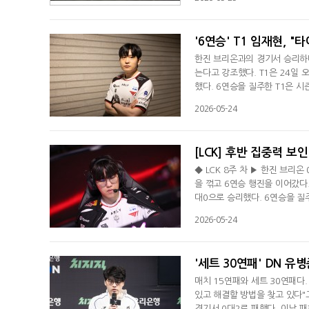
전으로 나뉘어 진행됐다.강원특
전 결승에서는 충청남도 최연우
'6연승' T1 임재현, "
한진 브리온과의 경기서 승리하며
는다고 강조했다. T1은 24일
했다. 6연승을 질주한 T1은 시즌
재현 감독대행은 "오늘 실수가 
2026-05-24
우려고 했다. 선수끼리 소통을 
T1은 내일 상암에서 e스포츠 
[LCK] 후반 집중력 보인
◆ LCK 8주 차 ▶ 한진 브리온 
을 꺾고 6연승 행진을 이어갔다.
대0으로 승리했다. 6연승을 질주한
스포츠와 함께 공동 2위로 올라섰
2026-05-24
며 디플러스 기아가 처음으로 레
린이 전투서 3킬을 기록한 T1은
'세트 30연패' DN 유
매치 15연패와 세트 30연패다
있고 해결할 방법을 찾고 있다"
경기서 0대2로 패했다. 이날 패