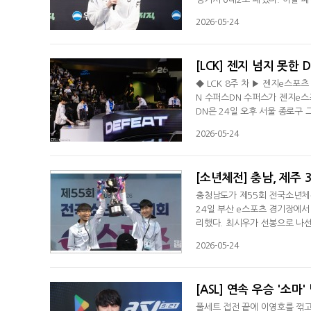
빅티스 이스포츠가 기록했던 세트 
2026-05-24
병준 감독대행은 "일단 더 잘할
"하지만 그 플랜 수행서 많이 
[LCK] 젠지 넘지 못한 
◆ LCK 8주 차 ▶ 젠지e스포츠
N 수퍼스DN 수퍼스가 젠지e스포
DN은 24일 오후 서울 종로구 
시즌 15연패를 당했다. 세트는
2026-05-24
를 넘었다. 세계 최다는 일본 LJ
서 패했다. 탑에서는 '두두' 이
[소년체전] 충남, 제주 
충청남도가 제55회 전국소년체
24일 부산 e스포츠 경기장에서
리했다. 최시우가 선봉으로 나선
며 1대0으로 앞서 나갔다. 2
2026-05-24
터트렸다. 전반을 1대1로 마친
기서 최민우가 출전했다. 전반서
[ASL] 연속 우승 '소
풀세트 접전 끝에 이영호를 꺾고 