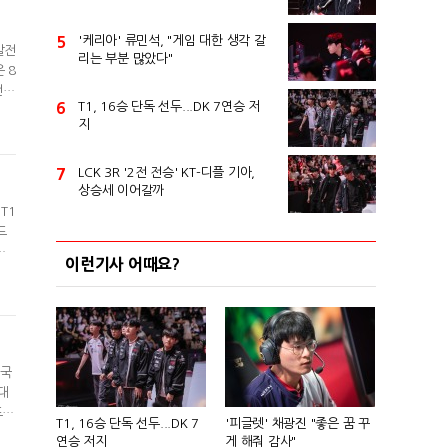
5
'케리아' 류민석, "게임 대한 생각 갈
발전
리는 부분 많았다"
 8
전시
6
T1, 16승 단독 선두...DK 7연승 저
일
지
'구
7
LCK 3R '2전 전승' KT-디플 기아,
상승세 이어갈까
T1
드
승
이런기사 어때요?
출을
를
한국
대
도입
T1, 16승 단독 선두...DK 7
'피글렛' 채광진 "좋은 꿈 꾸
체
연승 저지
게 해줘 감사"