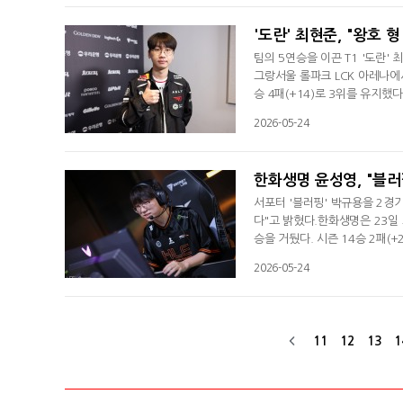
업 골리앗 부대를 중앙으로 보낸
'도란' 최현준, "왕호 
팀의 5연승을 이끈 T1 '도란'
그랑서울 롤파크 LCK 아레나에서
승 4패(+14)로 3위를 유지했다
터에 이어 세 번째로 레전드 그
2026-05-24
도한 거 같은데 좋은 데이터가 
도 오랜만에 했는데 잘 안 나왔
한화생명 윤성영, "블러
서포터 '블러핑' 박규용을 2경
다"고 밝혔다.한화생명은 23일
승을 거뒀다. 시즌 14승 2패(
독은 "1경기는 밴픽에서 많이 
2026-05-24
에 기분 좋다"라며 "('블러핑'
라 다시 한번 나올 수 있지만 
11
12
13
1