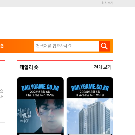
회사소개
숏
데일리 숏
전체보기
 승
 서
 6
 좌
우현