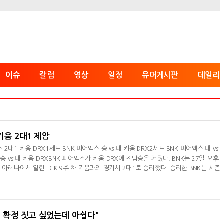
이슈
칼럼
영상
일정
유머게시판
데일리
 키움 2대1 제압
스 2대1 키움 DRX1세트 BNK 피어엑스 승 vs 패 키움 DRX2세트 BNK 피어엑스 패 vs
승 vs 패 키움 DRXBNK 피어엑스가 키움 DRX에 진땀승을 거뒀다. BNK는 27일 오후
 아레나에서 열린 LCK 9주 차 키움과의 경기서 2대1로 승리했다. 승리한 BNK는 시즌
투 MSI 진출 가능성을 높였다. 반면 키움은 시즌 5승 12패(-11)로 로드 투 MSI 진출이
 자리는 BNK와 한진 브리온(6승 10패, -4)의 대결로 결정됐다. 1세트 초반 '유칼' 손
이즈를 퍼블로 잡은 키움은 2세
위 확정 짓고 싶었는데 아쉽다"