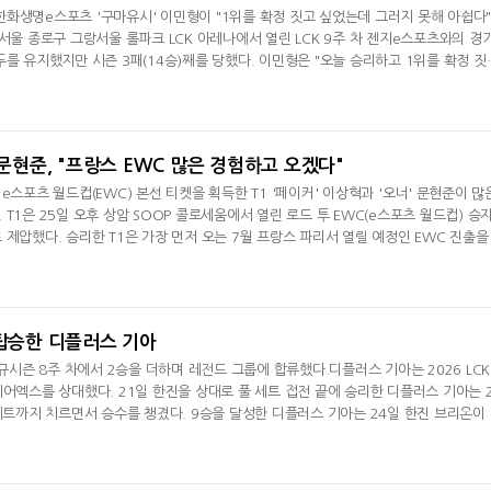
화생명e스포츠 '구마유시' 이민형이 "1위를 확정 짓고 싶었는데 그러지 못해 아쉽다
 서울 종로구 그랑서울 롤파크 LCK 아레나에서 열린 LCK 9주 차 젠지e스포츠와의 경
두를 유지했지만 시즌 3패(14승)째를 당했다. 이민형은 "오늘 승리하고 1위를 확정 짓
며 "다음 경기서 꼭 이겨서 1위 자리를 지키겠다"며 경기를 돌아봤다. e스포츠 월드
 치른 그는 "개인적으로 체력, 컨디션이 그렇게 좋다고 느끼지는 않는다. 오늘 경기서는
다"라며 "변명
 문현준, "프랑스 EWC 많은 경험하고 오겠다"
e스포츠 월드컵(EWC) 본선 티켓을 획득한 T1 '페이커' 이상혁과 '오너' 문현준이 많
T1은 25일 오후 상암 SOOP 콜로세움에서 열린 로드 투 EWC(e스포츠 월드컵) 승
제압했다. 승리한 T1은 가장 먼저 오는 7월 프랑스 파리서 열릴 예정인 EWC 진출을
터뷰서 "EWC에 진출했는데 좋은 기회를 얻어서 기쁘다"라며 "4세트 경우 초중반에는
조합 특성상) 후반으로 간다면 승산이 있다고 생각했다. 우리가 생각한 대로 잘해서 승
은 POM을 받은 소감에
 탑승한 디플러스 기아
정규시즌 8주 차에서 2승을 더하며 레전드 그룹에 합류했다.디플러스 기아는 2026 LCK
피어엑스를 상대했다. 21일 한진을 상대로 풀 세트 접전 끝에 승리한 디플러스 기아는 
세트까지 치르면서 승수를 챙겼다. 9승을 달성한 디플러스 기아는 24일 한진 브리온이 
에 남은 경기를 모두 패하더라도 최소 5위를 확보했다.정규 시즌 1-2라운드에서 1위부
드에 레전드 그룹에 배치하고 6~10위로 마친 팀들을 라이즈 그룹으로 편성하는 LCK 
라운드에 레전드 그룹에서 한