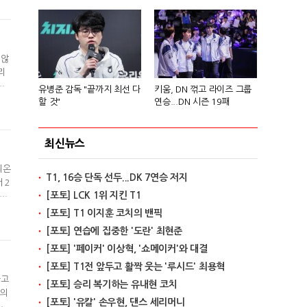
인
 않
리
임
유병준 감독 "끝까지 최선 다
키움, DN 꺾고 라이즈 그룹
 싸
할 것"
연승...DN 시즌 19패
화한
최신뉴스
리온
T1, 16승 단독 선두...DK 7연승 저지
 2
[포토] LCK 1위 지킨 T1
e
됐으
[포토] T1 이지훈 코치의 밴픽
이틀
[포토] 연습에 집중한 '도란' 최현준
[포토] '페이커' 이상혁, '쇼메이커'와 대결
[포토] T1전 앞두고 활짝 웃는 '루시드' 최용혁
하고
[포토] 승리 복기하는 유내현 코치
와의
[포토] '유칼' 손우현, 댄스 세리머니
배