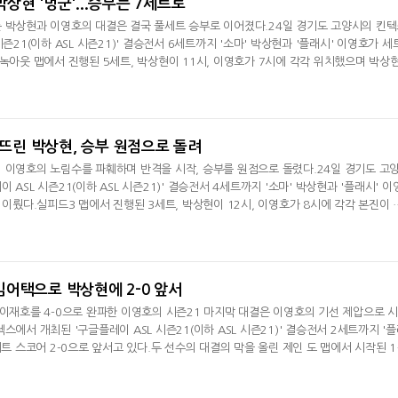
 박상현 '멍군'...승부는 7세트로
 박상현과 이영호의 대결은 결국 풀세트 승부로 이어졌다.24일 경기도 고양시의 킨
즌21(이하 ASL 시즌21)' 결승전서 6세트까지 '소마' 박상현과 '플래시' 이영호가 세
.녹아웃 맵에서 진행된 5세트, 박상현이 11시, 이영호가 7시에 각각 위치했으며 박상
 꺼냈고 이에 맞서는 이영호는 마린과 벌처, 배럭으로 방어막을 구축했다.박상현이 
커를 보내며 빠른 공세를 택했지만 입구 방어막은 뚫릴 듯 뚫리지 않았으며 모든 병
 경기를 포기,
무너뜨린 박상현, 승부 원점으로 돌려
 이영호의 노림수를 파훼하며 반격을 시작, 승부를 원점으로 돌렸다.24일 경기도 고
ASL 시즌21(이하 ASL 시즌21)' 결승전서 4세트까지 '소마' 박상현과 '플래시' 이
이뤘다.실피드3 맵에서 진행된 3세트, 박상현이 12시, 이영호가 8시에 각각 본진이 설
블 커맨더센터로 경기를 시작하자 박상현은 빠른 확장에 이은 드론 4기로 상대 멀티 
를 잘 커트했다. 박상현이 저글링을 꺼내 상대 9시쪽 타격을 시작했으나 이영호도 벙
한 벌처로 이를
 타임어택으로 박상현에 2-0 앞서
 이재호를 4-0으로 완파한 이영호의 시즌21 마지막 대결은 이영호의 기선 제압으로 
스에서 개최된 '구글플레이 ASL 시즌21(이하 ASL 시즌21)' 결승전서 2세트까지 '
세트 스코어 2-0으로 앞서고 있다.두 선수의 대결의 막을 올린 제인 도 맵에서 시작된 
8시에 각각 자리를 잡았으며 두 선수 모두 시계 방향으로 빠른 확장을 선택했다. 박상현
영호 쪽 견제를 시도했으나 이영호도 터렛을 곳곳에 설치해두며 이를 막아냈다. 방어 