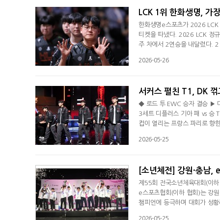
LCK 1위 한화생명, 가
한화생명e스포츠가 2026 LCK
티켓을 따냈다. 2026 LCK 
주 차에서 2연승을 내달렸다. 
켜 경험을 쌓을 기회를 주면서도 
2026-05-26
농심 레드포스를 만난 한화생명은
마유시' 이민형의 직스가 11킬,
서커스 펼친 T1, DK 
◆ 로드 투 EWC 승자 결승 ▶ 
3세트 디플러스 기아 패 vs 승 
컵이 열리는 프랑스 파리로 향한다
자 결승서 디플러스 기아를 3대1
2026-05-25
확정지었다. 1세트 초반 탑에서
잡은 T1은 오브젝트 싸우서도 
[소년체전] 강원·충남,
제55회 전국소년체육대회(이하
e스포츠협회(이하 협회)는 강
챔피언에 등극하며 대회가 성황
됐다. 전국 17개 시도에서 4
2026-05-25