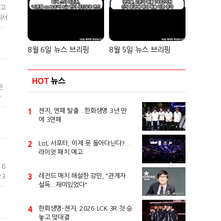
"고
기서
고
컵
 그
8월 6일 뉴스 브리핑
8월 5일 뉴스 브리핑
HOT
뉴스
은
자
 확
1
젠지, 연패 탈출...한화생명 3년 만
 힘
에 3연패
리할
2
LoL 서포터, 이제 못 돌아다닌다?...
라이엇 패치 예고
 8
3
레전드 매치 해설한 강민, "관계자
23
설득...재미있었다"
T1
터
규정
4
한화생명-젠지, 2026 LCK 3R 첫 승
놓고 맞대결