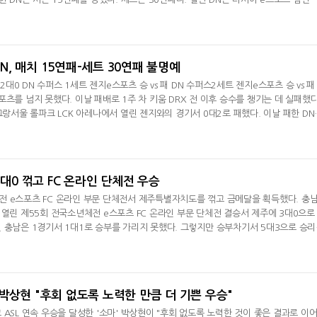
28연패를 넘었다. 세계 최다는 일본 LJL V3 e스포츠가 2022년 기록한 36연패다.
 수 있는 여지가 많았던 게임이었다. 2세트 충분히 우리가 준비한 플랜이 많이 나왔다"
꼬이면서 정상적인 게
DN, 매치 15연패-세트 30연패 불명예
 2대0 DN 수퍼스 1세트 젠지e스포츠 승 vs 패 DN 수퍼스2세트 젠지e스포츠 승 vs 패
츠를 넘지 못했다. 이날 패배로 1주 차 키움 DRX 전 이후 승수를 챙기는 데 실패했다
그랑서울 롤파크 LCK 아레나에서 열린 젠지와의 경기서 0대2로 패했다. 이날 패한 DN
 30연패다. 일단 DN은 러시아 e스포츠 팀인 배빅티스 이스포츠가 기록했던 세트 28
L V3 e스포츠가 2022년 기록한 36연패다. DN은 1세트 초반 11분 탑에서 벌어진 전
동주의 럼블이 죽은 DN은 15분
3대0 꺾고 FC 온라인 단체전 우승
전 e스포츠 FC 온라인 부문 단체전서 제주특별자치도를 꺾고 금메달을 획득했다. 충
 열린 제55회 전국소년체전 e스포츠 FC 온라인 부문 단체전 결승서 제주에 3대0으로
 충남은 1경기서 1대1로 승부를 가리지 못했다. 그렇지만 승부차기서 5대3으로 승
경기서 윤예준이 출전한 충남은 전반 초반 우측 코너서 센터링을 올린 뒤 다이렉트로 골
 충남은 후반 추가 시간 상황서 헤딩 골을 터트리며 다시 한번 승리를 거뒀다. 충남은 3
 두 골을 터트리며
마' 박상현 "후회 없도록 노력한 만큼 더 기쁜 우승"
ASL 연속 우승을 달성한 '소마' 박상현이 "후회 없도록 노력한 것이 좋은 결과로 이