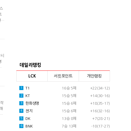
텍스
트
현은
이영
력을
양시
영
데일리랭킹
견
LCK
서킷포인트
개인랭킹
커와
T1
16승 5패
+22(34-12)
1
KT
15승 5패
+14(30-16)
2
시작
한화생명
15승 6패
+18(35-17)
3
플래
젠지
15승 6패
+16(32-16)
4
1세
DK
13승 8패
+7(28-21)
5
의
1
BNK
7승 13패
-10(17-27)
6