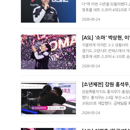
다"며 이번 시즌을 되돌아봤다.
영호를 세트 스코어 4대3으로 
기고 우승하는 것은 비현실적으
2026-05-24
한 박상현은 "이영호 선수 상대
고 덧붙였다.상대였던 이영호에 
[ASL] '소마' 박상현
치열하게 이어진 3-3 상황서의
경기도 고양시의 킨텍스에서 개최된
영호에 세트 스코어 4-3으로 
각각 본진을 위치한 상태에서 시
2026-05-24
가로 보내 빠른 습격을 선택했다
커를 지으며 한 숨을 돌렸지만 
[소년체전] 강원 홍석우
강원특별자치도 홍석우가 충청남
했다. 홍석우는 24일 부산 e
3대0으로 제압했다. 금메달을 
골을 몰아쳤다. 후반서도 상대를
2026-05-24
려갔다. 하지만 32분 아크서클
후반 최연우에게 골을 내준 홍석