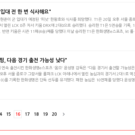
 이영호는 3시 지
형 입대 전 한 번 식사해요"
 최현준이 군 입대가 예정된 '피넛' 한왕호와 식사를 희망했다. T1은 20일 오후 서울 종
 열린 LCK 8주 차서 키움 DRX에 2대0으로 승리했다. 승리한 T1은 5연승을 기록, 1
. 반면 키움은 시즌 11패(4승)째를 당했다.이날 승리한 T1은 한화생명e스포츠, kt 롤
룹에 합류했다.최현준은 경기 후 인터뷰서 "키움과의 경기서 승리해 기쁘다. 여러 가지
될 거 같다"라며 "아쉬웠던 부분은 2세트 초반부터 게임이 불리해졌다. 잘 안 하던 바
다"며 경기를 돌
핑, 다음 경기 출전 가능성 낮다"
기 연속 출전시킨 한화생명e스포츠 '옴므' 윤성영 감독은 "다음 경기서 출전할 가능성은
 오후 서울 종로구 그랑서울 롤파크 LCK 아레나에서 열린 농심과의 경기서 2대1로 역
+20)를 기록한 한화생명은 단독 선두를 유지했다. 패한 농심은 10연패를 당했다.윤성영
잘못됐다. 2세트부터 '딜라이트' 유환중 선수가 나와서 캐리해줬다. 일단 2대1로 승리
 박규용의 출전 여부에 관해선) '딜라이트' 유환중과 '블러핑' 박규용이 어떻게 하느냐에 
확률적으로는
4
15
16
17
18
19
20