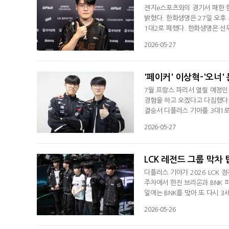
젠지e스포츠와의 경기서 패한 한
밝혔다. 한화생명은 27일 오후
1대2로 패했다. 한화생명은 선
싶었는데 그러지 못해 아쉽다"라
2026-05-27
한국 예선 등 3일 연속 경기를
런 부분은 별로 신경 쓰지 않았
'페이커' 이상혁-'오너'
7월 프랑스 파리서 열릴 예정인 
경험을 하고 오겠다고 다짐했다. 
결승서 디플러스 기아를 3대1로 
정 지었다.이상혁은 경기 후 인
2026-05-27
들 거로 생각했다. 그렇지만 (
수 있었다"고 평가했다. 이상혁
LCK 레전드 그룹 막차
디플러스 기아가 2026 LCK 
주차에서 한진 브리온과 BNK 
일에는 BNK를 맞아 또 다시 3
에게 0대2로 패하면서 9주 차
2026-05-26
5위에 랭크된 팀들을 3-4라운
에 따라 디플러스 기아는 3~4