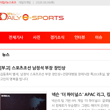
데일리e스포츠
데일리게임
2026.08.06(목)
전체기사
사진
경기소식
인터뷰
이슈
뉴스
[부고] 스포츠조선 남정석 부장 장인상
김동호씨 별세, 남정석 스포츠조선 부장 장인상=건양대병원 장례식장 특203호실, 발인 6월
고인의 명복을 빕니다.
2026-06-01
넥슨 '더 파이널스' APAC 리그,
넥슨의 팀 기반 FPS 게임 '더 파이널스' 글
서 킹제로가 우승했다. 그랜드 메이저 온라인 