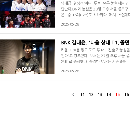
역대급 '멸망전'이다. 두 팀 모두 놓쳐서는 안
만난다.DN과 농심은 28일 오후 서울 종로구 
은 1승 15패(-28)로 최하위다. 매치 15연
6연패에 6세트 차로 접근했다. V3는 지난 2
2026-05-28
록했는데 2022년 8월 15일 악시즈를 잡아
패(-14)로 9위다. 1주 차서 디플러스 기아, 
BNK 김태윤, "다음 상대 T1, 쫄
키움 DRX를 꺾고 로드 투 MSI 진출 가능성을
된다"고 강조했다. BNK는 27일 오후 서울 
2대1로 승리했다. 승리한 BNK는 시즌 6승 1
승 12패(-11)로 로드 투 MSI 진출이 좌절됐다
2026-05-28
로 결정됐다.김태윤은 경기 후 인터뷰서 "3
게임이 힘들었다"며 승리 소감을 전했다. 팀에
11
12
13
14
15
16