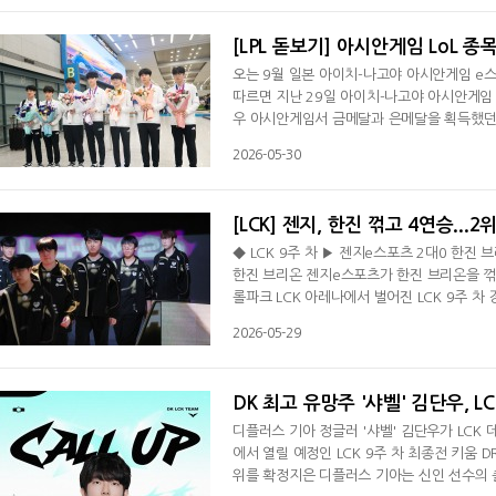
제압했다. 21분 바론을 내준 kt는 근처에서 
[LPL 돋보기] 아시안게임 LoL 종
오는 9월 일본 아이치-나고야 아시안게임 e스
따르면 지난 29일 아이치-나고야 아시안게임 
우 아시안게임서 금메달과 은메달을 획득했던 한
개 국가가 참가한다. 예선에 참가해야 하는 중
2026-05-30
년 처음으로 시범 종목으로 채택됐던 자카르
으로 대우받았다. 이후 항저우 아시안게임서
[LCK] 젠지, 한진 꺾고 4연승...2
◆ LCK 9주 차 ▶ 젠지e스포츠 2대0 한진 
한진 브리온 젠지e스포츠가 한진 브리온을 꺾고
롤파크 LCK 아레나에서 벌어진 LCK 9주 차
4패(+19)를 기록하며 2위로 올라섰다. 반면 
2026-05-29
못했다. 1세트 초반 바텀 전투서 이득을 챙긴
도 대승을 거둔 젠지는 24분 바텀 교전서 상
DK 최고 유망주 '샤벨' 김단우, L
디플러스 기아 정글러 '샤벨' 김단우가 LCK 
에서 열릴 예정인 LCK 9주 차 최종전 키움 D
위를 확정지은 디플러스 기아는 신인 선수의 출