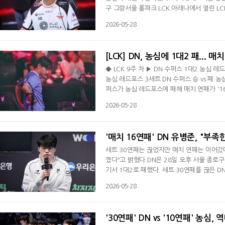
구 그랑서울 롤파크 LCK 아레나에서 열린 LCK
승 4패(+18)를 기록하며 젠지e스포츠(13승 4
2026-05-28
록하며 4위로 로드 투 MSI로 향하게 됐다.
26분 바론 버프를 두른 T1은 '커즈' 문우찬의
[LCK] DN, 농심에 1대2 패... 매
◆ LCK 9주 차 ▶ DN 수퍼스 1대2 농심 레
농심 레드포스 3세트 DN 수퍼스 승 vs 패 
퍼스가 농심 레드포스에 패해 매치 연패가 '16
나에서 열린 LCK 9주 차서 농심에 1대2로 패
2026-05-28
농심은 길었던 10연패를 끊었다. 시즌 5승 1
전투서 승리했고 상대 본진으로 들어간 '두두
'매치 16연패' DN 유병준, "부
세트 30연패는 끊었지만 매치 연패는 이어갔다
꼈다"고 밝혔다.DN은 28일 오후 서울 종로구
기서 1대2로 패했다. 세트 30연패를 끊은 D
지만 아직도 매치 연패를 이어가는 과정이다.
2026-05-28
어떻게든 승리로 이어가는 게 중요하다"며 경기
다"라며 "모두 유리한 부분이 있었다고 생각
'30연패' DN vs '10연패' 농심,