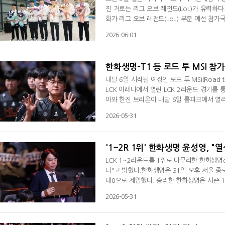
진 거로는 리그 오브 레전드(LoL)가 유력하
회가 리그 오브 레전드(LoL) 부문 예선 참
만은 본선으로 직행한 상황.예선에는 홍콩, 인
2026-06-01
이 내용이 웨이보로 퍼지면서 중국팀의 불참이
서 처음으로 e스포츠가 시범종목으로 채택됐
한화생명-T1 등 로드 투 MSI 참가
내달 6일 시작될 예정인 로드 투 MSI(Road
LCK 아레나에서 열린 LCK 2라운드 경기를 
아와 한진 브리온이 내달 6일 롤파크에서 열리
대한다. 3라운드부터는 강원특별자치도 원주시
2026-05-31
에 1위인 한화생명e스포츠와 2위 T1이 승자
다. 4라운드는 승자 결승 승자와 패자 3라운
'1~2R 1위' 한화생명 윤성영, 
LCK 1~2라운드를 1위로 마무리한 한화생명
다"고 밝혔다.한화생명은 31일 오후 서울 종로
대0으로 제압했다. 승리한 한화생명은 시즌 1
"2대0으로 승리해서 기분 좋다. 또 1위로 
2026-05-31
킬 값을 잘해줬다. 바드는 궁극기를 잘 맞춘 
마무리한 것에 대해선 "그만큼 열심히 한 선