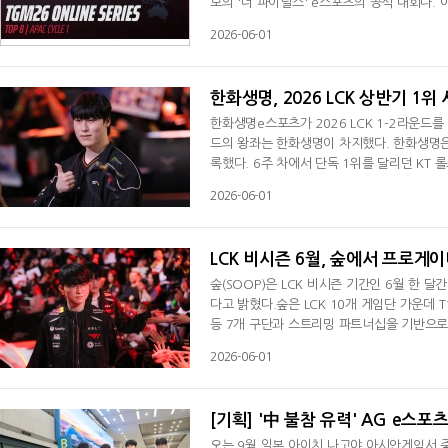
모의 '더 파이널스' e스포츠의 공식 대회다. 아시
개 권역에서 운영되며, 연간 4번의 사이클을 
2026-06-01
진출 팀을 가린다. APAC 첫 사이클의 TOP
의 킹제로, DRG, 4AM, 일본의 마메, 한국·
한화생명, 2026 LCK 상반기 1위
한화생명e스포츠가 2026 LCK 1-2라운드를 
드의 왕좌는 한화생명이 차지했다. 한화생명은
록했다. 6주 차에서 단독 1위를 달리던 KT
을 따돌리고 LCK MSI 대표 선발전 3라운드
2026-06-01
로 마무리하며 최종 2위를 확정했다. T1은 
올랐다. 이에 따라 한화생명e스포츠와 T1은
LCK 비시즌 6월, 숲에서 프로게
숲(SOOP)은 LCK 비시즌 기간인 6월 한
다고 밝혔다.숲은 LCK 10개 게임단 가운데 T1
등 7개 구단과 스트리밍 파트너십을 기반으로 다
류민석 등 각 팀 소속 프로게이머들은 개인 방
2026-06-01
김동하, 김태민 등 전 프로게이머들 역시 숲에
에도 팬들이 프로게이머들과 꾸준히 소통할
[기획] '中 불참 유력' AG e스포
오는 9월 일본 아이치 나고야 아시안게임서 