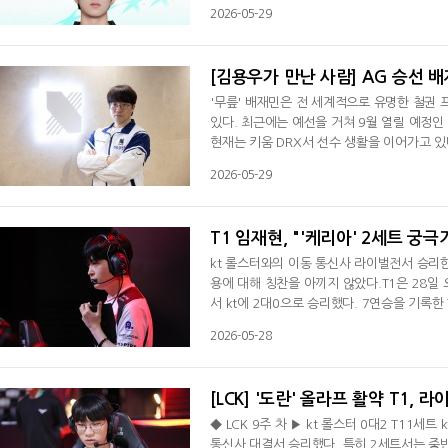
데뷔한 김단우는 2군을 거쳐 지난해 LCKCL에
2026-05-29
가는 차원서 LCKCL서 경기를 치를 예정이다.
말 잘하는 선수라서 테스트하는 거 같다"고 말
[김용우가 만난 사람] AG 승선 
'무릎' 배재민은 전 세계적으로 유명한 철권
있다. 최근에는 예선을 거쳐 9월 열릴 예정
현재는 키움 DRX서 선수 생활을 이어가고 있
다. 과거 30대 프로게이머는 불가능하다는 
2026-05-29
(ECA)에 참가했던 배재민은 처음으로 아시안
간다는 걸 봤다. 철권이 안 들어가서 아쉽다가
T1 임재현, "'케리아' 2세트 궁
kt 롤스터와의 이동 통신사 라이벌전서 승리한 
용에 대해 칭찬을 아끼지 않았다.T1은 28일 
서 kt에 2대0으로 승리했다. 7연승을 기록한 T
치고 2위로 올라섰다. 임재현 감독대행은 경기
2026-05-28
며 "2세트 경우 골드가 중반까지 5천 밀리고
로도 선수들이 게임에서 드래곤 영혼을 줘도
[LCK] '도란' 올라프 활약 T1, 라
◆ LCK 9주 차 ▶ kt 롤스터 0대2 T11세트 
통신사 대결서 승리했다. 특히 2세트서는 중반