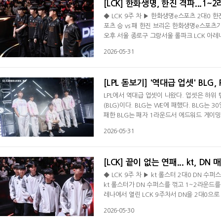
[LCK] 한화생명, 한진 격파...1~
◆ LCK 9주 차 ▶ 한화생명e스포츠 2대0 
포츠 승 vs 패 한진 브리온 한화생명e스포츠가
오후 서울 종로구 그랑서울 롤파크 LCK 아레
생명은 시즌 15승 3패(+21)를 기록하며 1~
2026-05-31
기록하며 막차로 로드 투 MSI 진출을 확정지
5분 정글을 두고 벌어진 한 타서 '카나비' 서
[LPL 돋보기] '역대급 업셋' BLG
LPL에서 역대급 업셋이 나왔다. 업셋은 하위
(BLG)이다. BLG는 WE에 패했다. BLG는
패한 BLG는 패자 1라운드서 에드워드 게이밍(
셔널(MSI)에 가기 위해선 도장 깨기를 해야 
2026-05-31
패(+16)로 1위를 차지했다. 반면 WE는 개막
김홍조와 젠지e스포츠 2군에 있던 '어바웃' 
[LCK] 끝이 없는 연패... kt, D
◆ LCK 9주 차 ▶ kt 롤스터 2대0 DN 수퍼스
kt 롤스터가 DN 수퍼스를 꺾고 1~2라운드를
레나에서 열린 LCK 9주차서 DN을 2대0으로 
서게 됐다. 반면 DN은 매치 17연패를 기록하며
2026-05-30
리한 kt가 기선을 제압했다. 1세트 초반 바텀