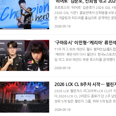
'히어로' 김준호, 신희범 꺾고 202
프로토스의 '히어로' 김준호가 2026 GSL
2026 GSL 시즌1 결승전에서 신희범을 4
은 저글링과 히드라를 중심으로 공격적인 운영을
세트부터 김준호의 반격이 시작됐다. 김준호는
2026-05-18
공하며 추격에 나섰다. 4세트에서는 예언자와
세트에서도 신희범이 다시 바퀴와 히드라로 
'구마유시' 이민형-'케리아' 류민
T1의 리그 오브 레전드 월드 챔피언십(롤드컵
'케리아' 류민석이 다시 뭉친다. 한국e스포
임 리그 오브 레전드 부문 로스터를 공개했다.
이민형과 류민석은 T1의 롤드컵 3연패를 이끌
2026-05-18
가 맡는다. 김건우가 국가대표에 선정된 건 이
저우 아시안게임에서 금메달에 일조했던 한
2026 LCK CL 8주차 시작… 챌
2026 LCK 챌린저스 리그(이하 LCK CL
다.2026 LCK CL 2라운드 종료가 단 2주 
상위 5개 팀은 챌린지 그룹, 하위 5개 팀은 트라이
난 7주차에는 농심 레드포스가 키움 DRX와 
2026-05-18
한 농심은 2세트에서 조합의 강점을 살려 승