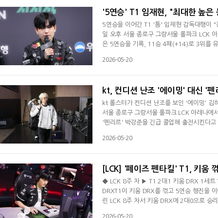
'5연승' T1 임재현, "최대한 높은
5연승을 이어간 T1 '톰' 임재현 감독대행이 
일 오후 서울 종로구 그랑서울 롤파크 LCK 아
은 5연승을 기록, 11승 4패(+14)로 3위를
생명e스포츠, kt 롤스터에 이어 세 번째로 
2026-05-20
좋다. 경기력은 좋았다고 생각한다"라며 우리
2세트서 조금 아쉬웠다"고 설명했다. 최근 여
kt, 컨디션 난조 '에이밍' 대신 '
kt 롤스터가 컨디션 난조를 보인 '에이밍' 김
서울 종로구 그랑서울 롤파크 LCK 아레나에서
'펜리르' 박강준을 긴급 콜업해 출전시킨다고
로 이적했다. 지난해 8월 충청북도 제천에서
2026-05-20
다. 이후 2군으로 올라온 박강준은 한 시즌도 
컨디션 난조로 인해 박강준 선수를 긴급 콜업
[LCK] '페이즈 펜타킬' T1, 키움
◆ LCK 8주 차 ▶ T1 2대1 키움 DRX 1세트 
DRXT1이 키움 DRX를 꺾고 5연승 행진을 
린 LCK 8주 차서 키움 DRX에 2대0으로 승리
키움은 시즌 11패(4승)째를 당했다. 이날 승
2026-05-20