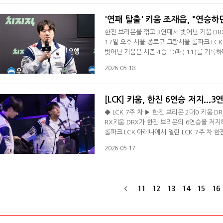
는 운영으로 승리를 거뒀다.아울러 T1 e스포
'연패 탈출' 키움 조재읍, "연승
한진 브리온을 꺾고 3연패서 벗어난 키움 DR
17일 오후 서울 종로구 그랑서울 롤파크 LCK
벗어난 키움은 시즌 4승 10패(-11)를 기록
경기 후 인터뷰서 "우리는 경기력이 괜찮게 
2026-05-18
그 기세를 빼앗아서 기분 좋다"며 한진의 6연
패를 탈출했다. 조 감독은 "1세트는 초반 실
[LCK] 키움, 한진 6연승 저지...
◆ LCK 7주 차 ▶ 한진 브리온 2대0 키움 D
RX키움 DRX가 한진 브리온의 6연승을 저지
롤파크 LCK 아레나에서 열린 LCK 7주 차 
0패(-11)를 기록하며 농심 레드포스(4승 10패, -12)를 제치고 
2026-05-17
6승 8패(-1)를 기록하며 서부 조 입성에 실
'안딜' 문관빈의 노틸러스를 퍼블로 잡았다. 
11
12
13
14
15
16