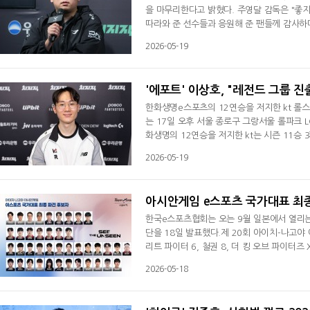
을 마무리한다고 밝혔다. 주영달 감독은 "좋지
따라와 준 선수들과 응원해 준 팬들께 감사하
지e스포츠서 지휘봉을 잡았고 2024년 DN
2026-05-19
K서 세트 26연패를 기록하면서 감독에서 물러
력과 최선을 다해준 감독님께 진심으로 감사 
'에포트' 이상호, "레전드 그룹 진
한화생명e스포츠의 12연승을 저지한 kt 롤스터
는 17일 오후 서울 종로구 그랑서울 롤파크 L
화생명의 12연승을 저지한 kt는 시즌 11승 
확정 지었다. 한화생명은 시즌 2패(12승)째
2026-05-19
다. 많이 아쉬웠다. 오늘 2대0으로 승리하지
개막 8연승을 질주했던 kt는 한화생명과 한진
아시안게임 e스포츠 국가대표 최종
한국e스포츠협회는 오는 9월 일본에서 열리는
단을 18일 발표했다.제 20회 아이치-나고야
리트 파이터 6, 철권 8, 더 킹 오브 파이터즈
바일, 제5인격, 그란 투리스모7, 이풋볼, 
2026-05-18
파견후보자 선수는 총 36명으로 구성됐다.
심의와 지도자 추천을 거쳐 결정됐으며, 후보