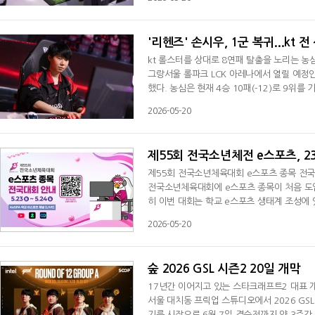
류했다. 1세트 초반 '오너' 문현준의 오공 미
김수환의 루시안의 활약으로 킬을 쓸어담은 T
'리헨즈' 손시우, 1군 복귀...kt 
kt 롤스터를 상대로 8연패 탈출을 노리는 농
그랑서울 롤파크 LCK 아레나에서 열릴 예정인 
했다. 농심은 현재 4승 10패(-12)로 9위를
다. 농심은 지난 9일 한진 브리온과의 경기서
2026-05-20
한편 농심은 손시우와 함께 '킹겐' 황성훈, '
다.
제55회 전국소년체전 e스포츠, 2
제55회 전국소년체육대회 e스포츠 종목 전
전국소년체육대회에 e스포츠 종목이 처음 도입
히 이번 대회는 학교 e스포츠 생태계 조성에 
수들의 대회 실적을 학교생활기록부에 기재할
2026-05-20
한 전국 17개 시도 대표 선수들이 출전한다.
남·충북 충청권, 광주·전남·전북 전남권
숲 2026 GSL 시즌2 20일 개막
17년간 이어지고 있는 스타크래프트2 대표 개인
서울 대치동 프릭업 스튜디오에서 2026 GSL 
기를 시작으로 6월 7일 결승전까지 약 3주간