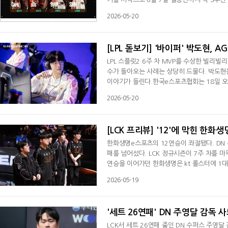
3판 2선승제로 진행된다. 예선전을 통과한 김도
2026-05-20
진출했으며, 김준호, 클레망 데플란케, 조성주,
경기에는 김도욱, 김유진, 신희범, 변현우가 
[LPL 돋보기] '바이퍼' 박도현, 
LPL 스플릿2 6주 차 MVP를 수상한 빌리빌리
수가 돌아오는 사례는 상당히 드물다. 박도현
이야기가 들린다.한국e스포츠협회는 18일 오
전드 부문 로스터를 공개했다.한화생명e스포츠 
2026-05-20
'캐니언' 김건부, T1 '페이커' 이상혁, '
해 '예상하지 못한 로스터'라고 이야기했다
[LCK 프리뷰] '12'에 막힌 한화
한화생명e스포츠의 12연승이 좌절됐다. DN 
패를 넘어섰다. LCK 정규시즌이 7주 차를 마
연승을 이어가던 한화생명은 kt 롤스터에 1
거즈 시절인 2015년과 한화생명으로 이름을 
2026-05-19
했다. 두 번 모두 '12'에서 막혔다. DN 
트 연패 기록(22연패)을 넘어섰다. DN은 매
'세트 26연패' DN 주영달 감독 
LCK서 세트 26연패 중인 DN 수퍼스 주영달