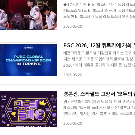
◆ LCK 8주 차 ▶ kt 롤스터 2대1 농심 레드
레드포스3세트 kt 롤스터 승 vs 패 농심 레
투입한 kt 롤스터가 농심 레드포스에 역전승을
kt는 20일 오후 서울 종로구 그랑서울 롤파크
2026-05-20
록한 kt는 시즌 12승 3패(+13)를 기록하며
농심은 시즌 4승 11패(-13)로 8위에서 9위
PGC 2026, 12월 튀르키예 개
배틀그라운드 글로벌 최강팀을 가리는 ‘펍지 
지는 새로운 구조를 도입하면서 글로벌 경쟁 구
2026' 개최 계획을 공개하고, 대회를 12
핵심 변화는 진출 방식이다. 기존에는 모든 팀
2026-05-20
시작점이 달라진다. 상위 시드 팀은 일부 단계를
랜드 파이널' 직행 8팀, '서바이벌 스테이지' 
경콘진, 스타필드 고양서 '모두의 플
경기콘텐츠진흥원(원장 탁용석, 이하 경콘진
페스티벌 '모두의 플레e'가 오는 23일부터 
혔다.이번 행사는 경기 북부 지역의 e스포츠 
무협약의 결과물로 마련되었다. 단순히 프로
2026-05-20
서 게임을 즐기는 '도민 참여형 e스포츠 문화
그램을 선보인다. 첫날인 23일은 'FC 모바일