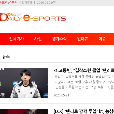
데일리e스포츠
데일리게임
2026.08.06(목)
전체기사
사진
경기소식
인터뷰
이슈
뉴스
kt 고동빈, "갑작스런 콜업 '펜리르
'펜리르' 박강준를 긴급 콜업해 농심 레드포스에
지 않았다.kt는 20일 오후 서울 종로구 그랑
3연승을 기록한 kt는 시즌 12승 3패(+13)
었다.고동빈 감독은 경기 후 인터뷰서 "3세트
2026-05-21
다. kt는 이날 경기서 감기 증상을 보인 '에이
감기 증상을 보니까 컨디션이 많이 안 좋은
[LCK] '펜리르 깜짝 투입' kt, 