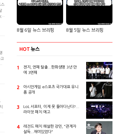
포스
달
K
기록
베이
8월 6일 뉴스 브리핑
8월 5일 뉴스 브리핑
HOT
뉴스
세영
하고
릭
1
젠지, 연패 탈출...한화생명 3년 만
포르
에 3연패
드
2
아시안게임 e스포츠 국가대표 유니
폼 공개
트
3
LoL 서포터, 이제 못 돌아다닌다?...
치
라이엇 패치 예고
라난
줍
포르
4
레전드 매치 해설한 강민, "관계자
설득...재미있었다"