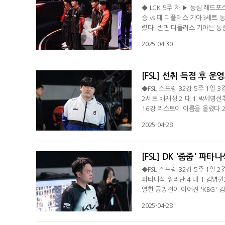
◆ LCK 5주 차 ▶ 농심 레드
승 vs 패 디플러스 기아3세트 
렸다. 반면 디플러스 기아는 농
아레나서 열린 LCK 5주 차 디
2025-04-30
했다. 반면 디플러스 기아는 3연
드 상황서 '루시드' 최용혁의 오
[FSL] 선취 득점 후 운
◆FSL 스프링 32강 5주 1일 
2세트 배재성 2 대 1 박세영선
16강 리스트에 이름을 올렸다.2
스의 '코르소' 배재성이 젠지의 
2025-04-28
투갈 국가대표팀, FC바르셀로나
를 구성한 가운데 시작된 1세트
[FSL] DK '줍줍' 파타
◆FSL 스프링 32강 5주 1일 
파타나삭 워라난 4 대 1 김병권
열한 공방전이 이어진 'KBG'
의 승리로 끝났다.28일 서울 송
2025-04-28
줍' 파타나삭 워라난이 BNK 피
투갈 국가대표팀 중심의 스쿼드를