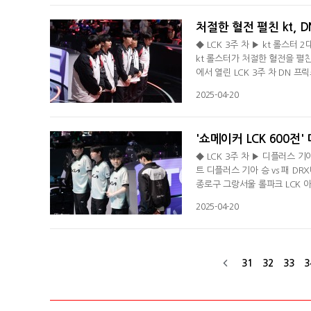
에 성공했다.적수가 없다고 평가
처절한 혈전 펼친 kt, D
◆ LCK 3주 차 ▶ kt 롤스터 2
kt 롤스터가 처절한 혈전을 펼친
에서 열린 LCK 3주 차 DN 프
라섰다. 반면 DNF는 개막 6연
2025-04-20
은 kt는 화학 공학 드래곤을 스
움서 상대 병력을 제압했다. 아
'쇼메이커 LCK 600전'
◆ LCK 3주 차 ▶ 디플러스 기아
트 디플러스 기아 승 vs 패 D
종로구 그랑서울 롤파크 LCK 아
시즌 5승 1패(+7)를 기록하며
2025-04-20
DRX는 5연패 늪에 빠졌다. 시
분 미드 전투서도 '에이밍' 김
31
32
33
3