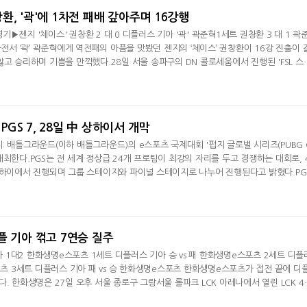
권창환, '곽'에 1차전 패배 갚아주며 16강행
1경기▶젠지 '체이스' 권창환 2 대 0 디플러스 기아 '곽' 곽준혁1세트 권창환 3 대 1 곽
차전서 ‘곽’ 곽준혁에게 역전패의 아픔을 맛봤던 젠지의 ‘체이스’ 권창환이 16강 진출이 
않고 승리하며 기쁨을 만끽했다.28일 서울 송파구의 DN 콜로세움에서 진행된 'FSL 스
 '체이스' 권창환이 디플러스 기아의 '곽' 곽준혁에 세트 스코어 2-0으로 승리했다.곽
을, 권창환은 독일 국가대표팀과 밀라노FC의 라인업을 각각 꺼낸 가운데 시작된 1세트
시도하던 곽
GS 7, 28일 中 상하이서 개막
: 배틀그라운드(이하 배틀그라운드)의 e스포츠 국제대회 '펍지 글로벌 시리즈(PUBG 
 7'을 개최한다.PGS는 전 세계 정상급 24개 프로팀이 최강의 자리를 두고 경쟁하는 대회로, 
상하이에서 진행되며 그룹 스테이지와 파이널 스테이지로 나누어 진행된다고 밝혔다.PG
 성적을 거둔 14개 팀과 글로벌 파트너 팀 10개 팀이 참가한다. 한국에서는 글로벌 파
 2025 펍지 위클리 시리즈(PUBG WEEKLY SERIES, PWS) 페이즈 1의 최종 성적
지 총 5개 팀이 출전한다.
플 기아 꺾고 7연승 질주
기아 1대2 한화생명e스포츠 1세트 디플러스 기아 승 vs 패 한화생명e스포츠 2세트 디플
스포츠 3세트 디플러스 기아 패 vs 승 한화생명e스포츠 한화생명e스포츠가 접전 끝에 디
. 한화생명은 27일 오후 서울 종로구 그랑서울 롤파크 LCK 아레나에서 열린 LCK 4
승을 거뒀다. 7연승을 기록한 한화생명은 7승 1패(+9)를 기록하며 2위 자리를 지켰