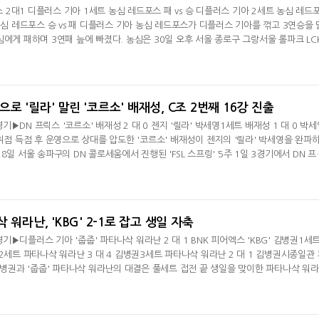
포스 2대1 디플러스 기아 1세트 농심 레드포스 패 vs 승 디플러스 기아 2세트 농심 레드
농심 레드포스 승 vs 패 디플러스 기아 농심 레드포스가 디플러스 기아를 꺾고 3연승을 
심에게 패하며 3연패 늪에 빠졌다. 농심은 30일 오후 서올 종로구 그랑서울 롤파크 LC
플러스 기아와의 경기서 2대1로 승리했다. 3연승을 달린 농심은 시즌 6승 3패(+5)를 
패에 빠지며 4위로 내려갔다. 시즌 5승 4패(+4)1세트서 패한 농심은 2세트 초반 인
공이 잡았다.
영으로 '릴라' 말린 '코르소' 배재성, C조 2번째 16강 진출
3경기▶DN 프릭스 '코르소' 배재성 2 대 0 젠지 '릴라' 박세영1세트 배재성 1 대 0 박
취점 득점 후 운영으로 상대를 압도한 '코르소' 배재성이 젠지의 '릴라' 박세영을 완파
8일 서울 송파구의 DN 콜로세움에서 진행된 'FSL 스프링' 5주 1일 3경기에서 DN 프
'릴라' 박세영에 세트 스코어 2-0으로 승리했다.'코르소' 배재성은 맨체스터 시티와 
의 조합을 꺼내고, '릴라' 박세영은 밀라노FC와 스페인 국가대표팀, 첼시 등으로 스쿼
, 초반에는 배재
나삭 워라난, 'KBG' 2-1로 잡고 생일 자축
2경기▶디플러스 기아 '줍줍' 파타나삭 워라난 2 대 1 BNK 피어엑스 'KBG' 김병권1세
2세트 파타나삭 워라난 3 대 4 김병권3세트 파타나삭 워라난 2 대 1 김병권시종일관 
 김병권과 '줍줍' 파타나삭 워라난의 대결은 풀세트 접전 끝 생일을 맞이한 파타나삭 워
파구의 DN 콜로세움에서 진행된 'FSL 스프링' 5주 1일 2경기에서 디플러스 기아의 '
어엑스의 'KBG' 김병권에 세트 스코어 2-1로 승리했다.'KGB' 김병권은 밀라노FC와 
, '줍줍' 파타나삭 워라