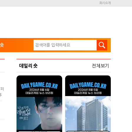
회사소개
숏
데일리 숏
전체보기
 피
후
으
.
치했