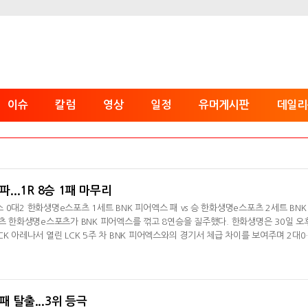
이슈
칼럼
영상
일정
유머게시판
데일리
파...1R 8승 1패 마무리
엑스 0대2 한화생명e스포츠 1세트 BNK 피어엑스 패 vs 승 한화생명e스포츠 2세트 BNK
포츠 한화생명e스포츠가 BNK 피어엑스를 꺾고 8연승을 질주했다. 한화생명은 30일 오
K 아레나서 열린 LCK 5주 차 BNK 피어엑스와의 경기서 체급 차이를 보여주며 2대0
생명은 시즌 8승 1패(+11)로 1라운드를 마무리했다. BNK 피어엑스는 4승 5패(-2)
글서 '제카' 김건우의 라이즈가 잡혔지만 18분 탑에서 벌어진 전투서 상대 2명을 처
친 한화생명은 33분 바다 드래곤
패 탈출...3위 등극