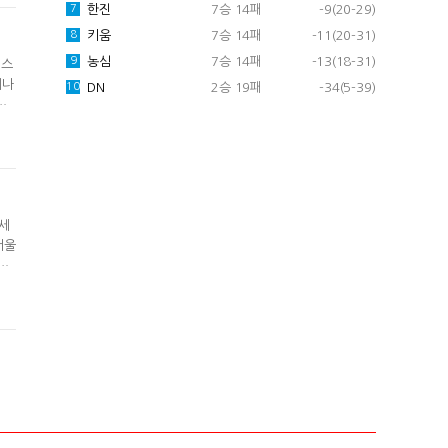
한진
7승 14패
-9(20-29)
7
키움
7승 14패
-11(20-31)
8
농심
7승 14패
-13(18-31)
9
릭스
레나
DN
2승 19패
-34(5-39)
10
올
죽
 싸
3세
서울
는
한
2