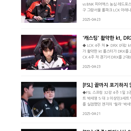
vs BNK 피어엑스 농심 레드
구 그랑서울 롤파크 LCK 아레나
벗어난 농심은 시즌 4승 3패(+
2025-04-23
이 신짜오가 미드와 바텀 갱킹을
칸을 가져간 농심은 '지우' 정
'캐스팅' 활약한 kt, DR
◆ LCK 4주 차 ▶ DRX 0대2 
가 활약한 kt 롤스터가 DRX를
CK 4주 차 경기서 DRX를 2대
다. 더불어 kt는 2023년 LC
2025-04-23
까지 DRX에 밀린 kt는 21분
했다. '스폰지' 배영준의 나피리를
[FSL] 끝까지 포기하지
◆FSL 스프링 32강 4주 1일 
트 박세영 5 대 3 이상민3세트 
를 실점했던 젠지의 '릴라' 박
서 진행된 'FSL 스프링' 4주 
2025-04-21
했다.AT 마드리드와 밀라노FC
꺼낸 '세이비어' 이상민이 맞붙은