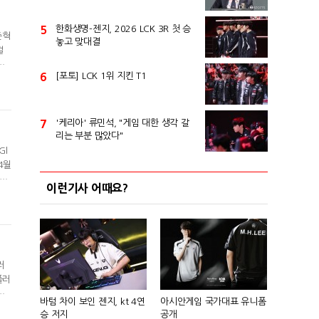
5
한화생명-젠지, 2026 LCK 3R 첫 승
준혁
놓고 맞대결
걸
프
6
[포토] LCK 1위 지킨 T1
준혁
,
7
'케리아' 류민석, "게임 대한 생각 갈
리는 부분 많았다"
Gl
4월
S
이런기사 어때요?
트
을
러
플러
주
바텀 차이 보인 젠지, kt 4연
아시안게임 국가대표 유니폼
다.
승 저지
공개