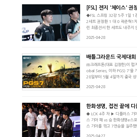
[FSL] 젠지 '체이스' 
◆FSL 스프링 32강 5주 1일 
2세트 권창환 1 대 0 곽준혁1
린 최종전서 한 세트도 내주지 
링' 5주 1일 1경기에서 젠지의
2025-04-28
은 밀라노FC와 봄바르디아 조합
바조를 중심으로 몇 차례 슛을 
배틀그라운드 국제대회 P
㈜크래프톤(대표 김창한)이 펍지
obal Series, 이하 PGS)
28일부터 5월 4일까지 중국 
7은 각 지역별 대회에서 우수한
2025-04-28
너 팀인 DN 프릭스와 젠지, 그리고
바탕으로 T1, 디바인, 배고파까
한화생명, 접전 끝에 디
◆ LCK 4주 차 ▶ 디플러스 
스 기아 패 vs 승 한화생명e
스 기아를 꺾고 7연승을 질주했다
차 디플러스 기아에 2대1로 역전
2025-04-27