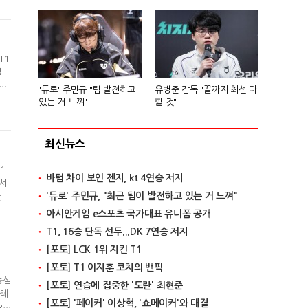
기
T1
일
어난
'듀로' 주민규 "팀 발전하고
유병준 감독 "끝까지 최선 다
차
있는 거 느껴"
할 것"
기
최신뉴스
1
바텀 차이 보인 젠지, kt 4연승 저지
 서
'듀로' 주민규, "최근 팀이 발전하고 있는 거 느껴"
 4
0분
아시안게임 e스포츠 국가대표 유니폼 공개
 상
T1, 16승 단독 선두...DK 7연승 저지
[포토] LCK 1위 지킨 T1
[포토] T1 이지훈 코치의 밴픽
농심
[포토] 연습에 집중한 '도란' 최현준
아레
[포토] '페이커' 이상혁, '쇼메이커'와 대결
3패