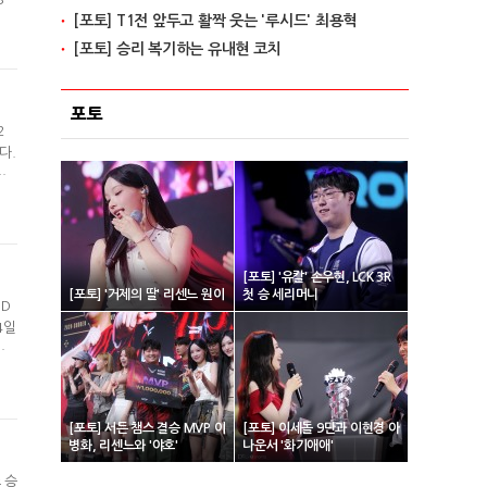
[포토] T1전 앞두고 활짝 웃는 '루시드' 최용혁
가
곽
[포토] 승리 복기하는 유내현 코치
포토
2
다.
으
한
불리
[포토] '유칼' 손우현, LCK 3R
[포토] '거제의 딸' 리센느 원이
첫 승 세리머니
 D
4일
는
 따
드
[포토] 서든 챔스 결승 MVP 이
[포토] 이세돌 9단과 이현경 아
병화, 리센느와 '야호'
나운서 '화기애애'
 승