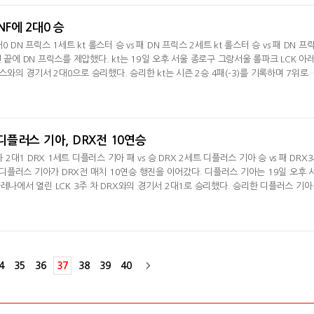
받던 KT 롤
NF에 2대0 승
대0 DN 프릭스 1세트 kt 롤스터 승 vs 패 DN 프릭스 2세트 kt 롤스터 승 vs 패 DN 프
 끝에 DN 프릭스를 제압했다. kt는 19일 오후 서울 종로구 그랑서울 롤파크 LCK 아
릭스와의 경기서 2대0으로 승리했다. 승리한 kt는 시즌 2승 4패(-3)를 기록하며 7위로 
패에 빠졌다. 1세트 초반 바텀서 '버서커' 김민철의 자야에 '캐스팅' 신민제의 갈리오가 
틸했다. 이어진 전투서도 3킬을 쓸어 담았다. DN과 난타전을 펼친 kt는 25분 오브젝트
타칸 버프를 두른
 디플러스 기아, DRX전 10연승
 2대1 DRX 1세트 디플러스 기아 패 vs 승 DRX 2세트 디플러스 기아 승 vs 패 DRX
RX디플러스 기아가 DRX전 매치 10연승 행진을 이어갔다. 디플러스 기아는 19일 오후 
레나에서 열린 LCK 3주 차 DRX와의 경기서 2대1로 승리했다. 승리한 디플러스 기아
 2위로 올라섰다. 디플러스 기아는 이날 승리로 DRX전 매치 10연승을 달렸다. 반면 패
즌 1승 5패(-6)1세트서 패한 디플러스 기아는 2세트 오브젝트 싸움서 킬을 기록했다. 2
하람의 미스 포츈이 상대 병
4
35
36
37
38
39
40