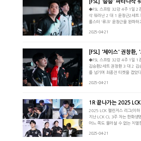
[FSL] '줍줍' 파타나삭
◆FSL 스프링 32강 4주 1일 
삭 워라난 2 대 1 윤창근2세트
롤스터 '류크' 윤창근을 완파하고
링' 4주 1일 2경기에서 DK의 
2025-04-21
알 마드리드와 포르투갈 국가대표
상대의 첫 공격을 가볍게 막아
[FSL] '체이스' 권창환
◆FSL 스프링 32강 4주 1일 
김승환2세트 권창환 3 대 2 
를 넘기며 최종전 티켓을 잡았다.
'체이스' 권창환이 농심 레드포
2025-04-21
와 유벤투스, FC바르셀로나 조합
의 빌드업을 끊고 빠르게 치고 
1R 끝나가는 2025 LC
2025 LCK 챌린저스 리그(이하
지난 LCK CL 3주 차는 한화
어느 쪽도 물러설 수 없는 치열
집중하는 모습을 보였다. 이어 
2025-04-21
후반 한타에서도 정확한 판단력