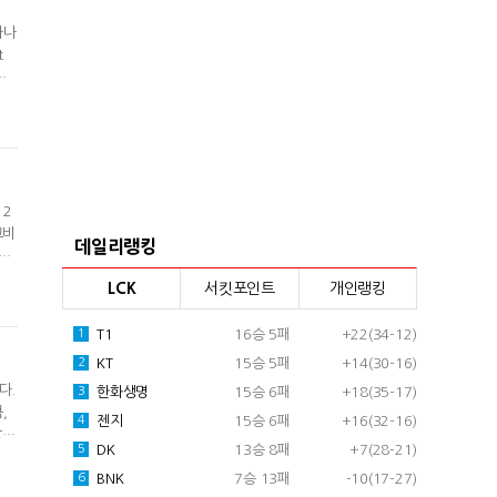
타나
t
프
레
,
 2
고비
데일리랭킹
지의
C
LCK
서킷포인트
개인랭킹
상대
T1
16승 5패
+22(34-12)
1
KT
15승 5패
+14(30-16)
2
다.
한화생명
15승 6패
+18(35-17)
3
,
젠지
15승 6패
+16(32-16)
4
장에
DK
13승 8패
+7(28-21)
5
,
반전
BNK
7승 13패
-10(17-27)
6