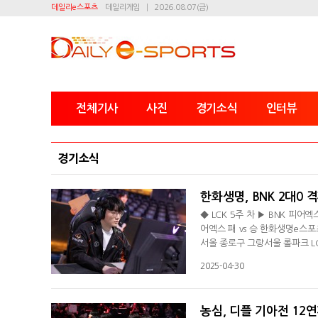
데일리e스포츠
데일리게임
2026.08.07(금)
전체기사
사진
경기소식
인터뷰
경기소식
한화생명, BNK 2대0 격
◆ LCK 5주 차 ▶ BNK 피어
어엑스 패 vs 승 한화생명e스
서올 종로구 그랑서울 롤파크 LC
로 승리했다. 8연승을 기록한 한화
2025-04-30
한화생명은 1세트 초반 바텀 정
다. 중반까지 BNK와 접전을 펼
농심, 디플 기아전 12연