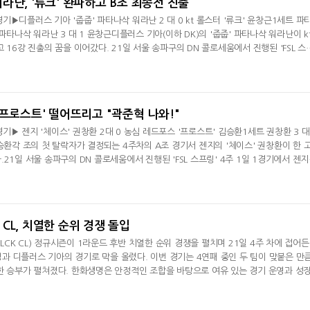
 워라난, '류크' 완파하고 B조 최종전 진출
2경기▶디플러스 기아 '줍줍' 파타나삭 워라난 2 대 0 kt 롤스터 '류크' 윤창근1세트 파
 파타나삭 워라난 3 대 1 윤창근디플러스 기아(이하 DK)의 '줍줍' 파타나삭 워라난이 k
 16강 진출의 꿈을 이어갔다. 21일 서울 송파구의 DN 콜로세움에서 진행된 'FSL 스
'줍줍' 파타나삭 워라난이 kt 롤스터의 '류크' 윤창근에 세트 스코어 2-0으로 승리했다.
팀 조합의 '류크' 윤창근과 밀라노FC 중심의 '줍줍' 파나타삭 워라난이 맞붙은 1경기
낸 파타나삭 워라
, '프로스트' 떨어뜨리고 "곽준혁 나와!"
1경기▶ 젠지 '체이스' 권창환 2대 0 농심 레드포스 '프로스트' 김승환1세트 권창환 3 대
김승환각 조의 첫 탈락자가 결정되는 4주차의 A조 경기서 젠지의 '체이스' 권창환이 한 
21일 서울 송파구의 DN 콜로세움에서 진행된 'FSL 스프링' 4주 1일 1경기에서 젠
스의 '프로스트' 김승환에 세트 스코어 2-0으로 승리했다.'프로스트' 김승환은 밀라노F
을, '체이스' 권창환은 밀라노 FC 중심의 라인업을 각각 꺼낸 가운데 시작된 1세트, 
올라간 김승환
K CL, 치열한 순위 경쟁 돌입
 LCK CL) 정규시즌이 1라운드 후반 치열한 순위 경쟁을 펼치며 21일 4주 차에 접어든
생명과 디플러스 기아의 경기로 막을 올렸다. 이번 경기는 4연패 중인 두 팀이 맞붙은 만큼
한 승부가 펼쳐졌다. 한화생명은 안정적인 조합을 바탕으로 여유 있는 경기 운영과 성
바텀 듀오 '편식' 편민기와 '블러핑' 박규용이 라인전 주도권을 확보하며 흐름을 잡았고
을 바탕으로 경기를 마무리했다. 값진 1승을 거둔 한화생명은 연패를 끊으며 분위기 