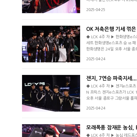
(+4)를 기록했다. kt는 연승
2025-04-25
2킬을 기록한 kt는 마법공학 
보성의 코르키 화력이 더해지며
OK 저축은행 기세 꺾은
◆ LCK 4주 차 ▶ 한화생명e
세트 한화생명e스포츠 승 vs 
한화생명은 24일 오후 서울 종로
로 제압했다. 6연승을 기록한 한
2025-04-24
모습을 보여준 한화생명이 1세트
하게 시작한 한화생명은 19분 
젠지, 7연승 파죽지세..
◆ LCK 4주 차 ▶ 젠지e스포츠
N 프릭스 젠지e스포츠가 LCK 
오후 서울 종로구 그랑서울 롤파크
7연승(+11)을 기록하며 단독 
2025-04-24
냈다. 경기 초반 탑에서 '기인'
서 '룰러' 박재혁의 진이 '풍연
모래폭풍 잠재운 농심, 
◆ LCK 4주 차 ▶ 농심 레드포