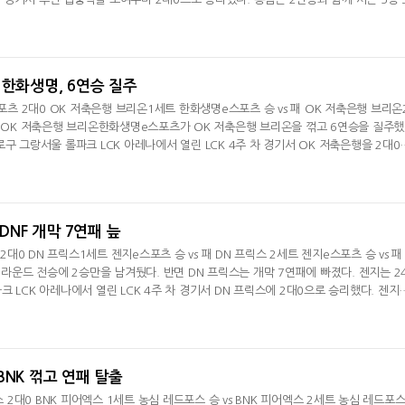
이 끊겼고, 시즌 5패(3승)째를 당했다. 1세트 바텀 강가 싸움서 '덕담' 서대길의 칼리스타
드래곤 전투서 '피터' 정윤수의 니코 궁극기가 절묘하게 들어가 상대를 묶었고 '비디디' 
 킬을 추가
 한화생명, 6연승 질주
스포츠 2대0 OK 저축은행 브리온1세트 한화생명e스포츠 승 vs 패 OK 저축은행 브리온
패 OK 저축은행 브리온한화생명e스포츠가 OK 저축은행 브리온을 꺾고 6연승을 질주했
구 그랑서울 롤파크 LCK 아레나에서 열린 LCK 4주 차 경기서 OK 저축은행을 2대0
화생명은 6승 1패(+8)로 2위. OK 저축은행은 시즌 5패(2승)째를 당했다. 후반 강력
를 가져왔다. 경기 초반 '제우스' 최우제의 제이스와 바텀 라인이 전투서 잡히면서 
바텀 정글 전투서 킬을 따냈다
.DNF 개막 7연패 늪
 2대0 DN 프릭스1세트 젠지e스포츠 승 vs 패 DN 프릭스 2세트 젠지e스포츠 승 vs 패
1라운드 전승에 2승만을 남겨뒀다. 반면 DN 프릭스는 개막 7연패에 빠졌다. 젠지는 2
 LCK 아레나에서 열린 LCK 4주 차 경기서 DN 프릭스에 2대0으로 승리했다. 젠지
선두를 질주했다. DN 프릭스는 첫 승 달성에 실패했다. 0승 7패(-12)젠지가 첫 세트를
 김기인의 그웬이 솔로 킬로 잡혔고, 바텀 2대2에서도 2명이 죽었다. 하지만 젠지는 미
' 이종혁의 아지르를 처
BNK 꺾고 연패 탈출
스 2대0 BNK 피어엑스 1세트 농심 레드포스 승 vs BNK 피어엑스 2세트 농심 레드포스