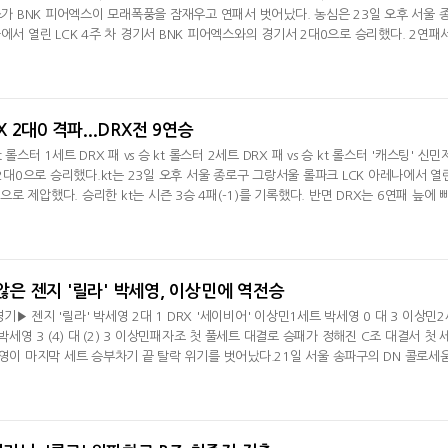
포스가 BNK 피어엑스이 모래폭풍을 잠재우고 연패서 벗어났다. 농심은 23일 오후 서울 
에서 열린 LCK 4주 차 경기서 BNK 피어엑스와의 경기서 2대0으로 승리했다. 2연패
2)를 기록했다. BNK 피어엑스는 시즌 4패(3승)째를 당했다. 1세트 초반 '기드온' 김민
 시도해 3킬을 기록한 농심은 13분 바텀 정글 전투서도 대승을 거뒀다. 20분 바텀 아
지우의 제리가 쿼드라 킬
X 2대0 격파...DRX전 9연승
kt 롤스터 1세트 DRX 패 vs 승 kt 롤스터 2세트 DRX 패 vs 승 kt 롤스터 '캐스팅' 신민
 2대0으로 승리했다.kt는 23일 오후 서울 종로구 그랑서울 롤파크 LCK 아레나에서 열린
0으로 제압했다. 승리한 kt는 시즌 3승 4패(-1)를 기록했다. 반면 DRX는 6연패 늪에 
K 스프링부터 시작된 DRX전 매치 연승을 '9'로 늘렸다. kt가 기선을 제압했다. 1세트 중
 아타칸 싸움서 이득을 챙겼다. 이어 27분 몰래 바론을 치던 DRX의 뒤를 급습해 킬을 추
 두 번 잡은 kt는 바론
 않은 젠지 '릴라' 박세영, 이상민에 역전승
3경기▶ 젠지 '릴라' 박세영 2대 1 DRX '세이비어' 이상민1세트 박세영 0 대 3 이상민
박세영 3 (4) 대 (2) 3 이상민패자조 첫 풀세트 대결로 승패가 정해진 C조 대결서 첫 
세영이 마지막 세트 승부차기 끝 탈락 위기를 벗어났다.21일 서울 송파구의 DN 콜로세
1일 3경기에서 젠지의 '릴라' 박세영이 DRX의 '세이비어' 이상민에 세트 스코어 2-1로 
의 조합을 앞세운 '릴라' 박세영과 맨체스터 시티와 포르투갈 국가대표팀 중심의 스쿼
 1세트, 두