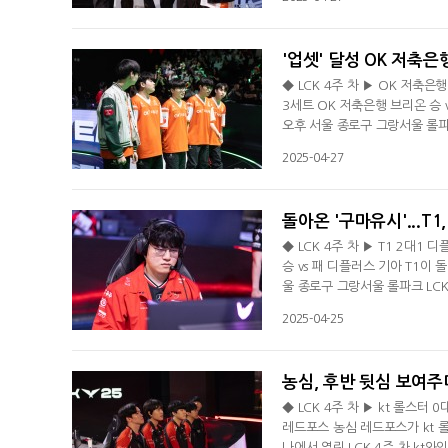
반면 디플러스 기아는 2연패와 
아와 팽팽한 접전을 이어갔다. 3
'업셋' 달성 OK 저축은행
◆ LCK 4주 차 ▶ OK 저축은행
3세트 OK 저축은행 브리온 승 
오후 서울 종로구 그랑서울 롤파크
OK 저축은행은 시즌 3승 5패(-
2025-04-27
이후 643일 만이다. T1은 지
선을 제압했다. 1세트 후반까지
돌아온 '구마유시'...T1
◆ LCK 4주 차 ▶ T1 2대1 
승 vs 패 디플러스 기아 T1이
울 종로구 그랑서울 롤파크 LCK
승 3패(+2)를 기록했다. 디플
2025-04-25
바론과 33분 바텀에서 벌어진 
대 탑 2차 포탑 전투서 '케리아
농심, 후반 뒷심 보여주며
◆ LCK 4주 차 ▶ kt 롤스터 
레드포스 농심 레드포스가 kt 롤
나에서 열린 LCK 4주 차 kt