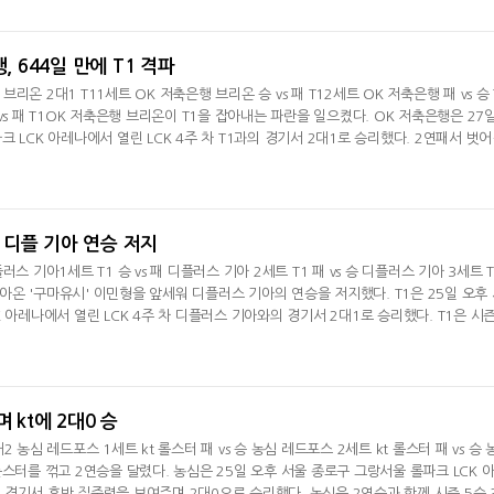
함께 시즌 3패(5승)째를 당했다. 1세트를 내준 한화생명은 2세트 중반까지 디플러스 
3분 '바이퍼' 박도현
, 644일 만에 T1 격파
 브리온 2대1 T11세트 OK 저축은행 브리온 승 vs 패 T12세트 OK 저축은행 패 vs 승 
vs 패 T1OK 저축은행 브리온이 T1을 잡아내는 파란을 일으켰다. OK 저축은행은 27
 LCK 아레나에서 열린 LCK 4주 차 T1과의 경기서 2대1로 승리했다. 2연패서 벗
6)를 기록했다. OK 저축은행이 T1을 꺾은 건 지난 2023년 7월 23일 LCK 서머 7주 
난 디플러스 기아전 승리의 기세를 이어가지 못했다. 시즌 4승 4패(+1).OK 저축은행이 
 난타전을 펼친 OK 저축은행은
, 디플 기아 연승 저지
디플러스 기아1세트 T1 승 vs 패 디플러스 기아 2세트 T1 패 vs 승 디플러스 기아 3세트 T
 돌아온 '구마유시' 이민형을 앞세워 디플러스 기아의 연승을 저지했다. T1은 25일 오후
 아레나에서 열린 LCK 4주 차 디플러스 기아와의 경기서 2대1로 승리했다. T1은 시즌
러스 기아는 시즌 2패(5승)째를 당했다. 1세트 중반까지 디플러스 기아에 밀린 T1은 3
싸움서 '오너' 문현준의 나피리가 활약하며 대승을 거뒀다. 난전이 이어진 가운데 35분
' 류민석의 니코
 kt에 2대0 승
0대2 농심 레드포스 1세트 kt 롤스터 패 vs 승 농심 레드포스 2세트 kt 롤스터 패 vs 승 
스터를 꺾고 2연승을 달렸다. 농심은 25일 오후 서울 종로구 그랑서울 롤파크 LCK 
와의 경기서 후반 집중력을 보여주며 2대0으로 승리했다. 농심은 2연승과 함께 시즌 5승 