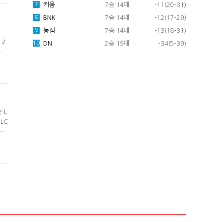
키움
7승 14패
-11(20-31)
7
BNK
7승 14패
-12(17-29)
8
농심
7승 14패
-13(18-31)
9
벌
 2
DN
2승 19패
-34(5-39)
10
는
국
 프
 L
LC
 반
3
았