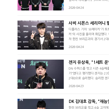
이번 대회를 마친 소감으로 "보
2026-04-24
이는 것은 신선한 경험이다. 이
파이터6' 대표 연제길도 "오늘
사비 시몬스 세리머니 펼
디플러스 기아 '쇼메이커'가 토
커'의 사진을 올리며 화답했다. 
차 한진 브리온과의 경기서 2대0
한 한진은 시즌 5연패(1승 6패
2026-04-24
가 응원하는 구단인 토트넘의 사
하고 있다"고 말했다. 2022년
젠지 유상욱, "1세트 
DN 수퍼스를 꺾고 시즌 4승째
기"였다고 평가했다.젠지는 23일
2대0으로 승리했다. 승리한 젠지
승 6패(-10)로 최하위로 내려
2026-04-23
실수가 있었다"라며 "그 부분을
관해선 "우리의 조합 강점을 잘 
DK 김대호 감독, "재능
한진 브리온을 꺾고 4승 고지에