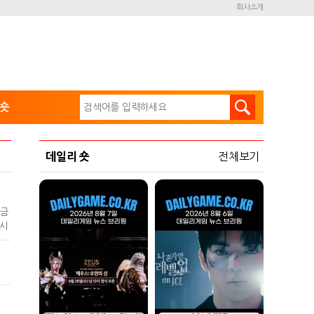
회사소개
숏
데일리 숏
전체보기
"금
주시
 1
 대
점