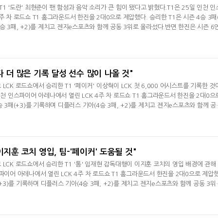
1 '도란' 최현준이 팬 함성과 음악 소리가 큰 힘이 됐다고 밝혔다.T1은 25일 인천 인
주 차 로드쇼 T1 홈그라운드서 한진을 2대0으로 제압했다. 승리한 T1은 시즌 4승 3패
승 3패, +2)를 제치고 젠지e스포츠와 함께 공동 3위로 올라섰다.반면 한진은 시즌 6
로 최하위로 내려갔다.최현준은 경기 후 인터뷰서 "작년에 이어 올해도 홈그라운드를 진행
서 다행이다"면서 "경기장이 넓어서 많은 팬이 올 수 있었다. 함성 소리, 음악 소리가 
줬다. 옆에 있던
다 더 많은 기록 달성 선수 많이 나올 것"
LCK 로드쇼에서 승리한 T1 '페이커' 이상혁이 LCK 첫 6,000 어시스트를 기록한 것
인천 인스파이어 아레나에서 열린 LCK 4주 차 로드쇼 T1 홈그라운드서 한진을 2대0으
승 3패(+3)를 기록하며 디플러스 기아(4승 3패, +2)를 제치고 젠지e스포츠와 함께 공
 후 인터뷰서 "인스파이어 아레나에서 홈 그라운드를 통해 팬 분들과 경기할 수 있어서
"올해는 작년보다 더 많이 준비됐다는 생각이 들었다. 완성도도 높았다. 덕분에 재미있
했다. T1은 LCK
이지훈 코치 영입, 팀-'페이커' 도움될 것"
LCK 로드쇼에서 승리한 T1 '톰' 임재현 감독대행이 이지훈 코치의 영입 배경에 관해
파이어 아레나에서 열린 LCK 4주 차 로드쇼 T1 홈그라운드서 한진을 2대0으로 제압
패(+3)를 기록하며 디플러스 기아(4승 3패, +2)를 제치고 젠지e스포츠와 함께 공동 3위
경기력이 아쉽지만 선수들이 끝까지 잘 해준 덕분에 승점을 챙길 수 있었다"며 승리한 
운드를 앞두고 빌리빌리 게이밍(BLG) 등 LPL에서 활동했던 이지훈 코치를 영입했다. 이
 임 감독대행은 "이지훈