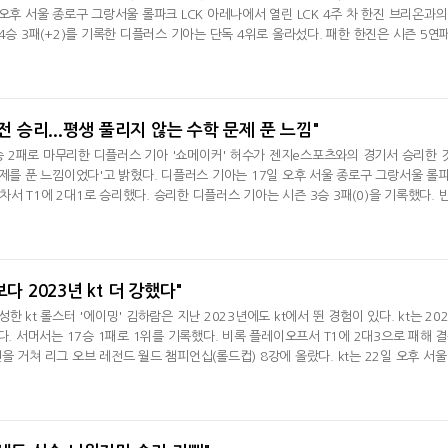
오후 서울 종로구 그랑서울 롤파크 LCK 아레나에서 열린 LCK 4주 차 한진 브리온과의
4승 3패(+2)를 기록한 디플러스 기아는 단독 4위로 올라섰다. 패한 한진은 시즌 5연패
대호 감독은 "승리해서 기쁘다. 1세트는 어려운 문제가 많았다. 밴픽이 좋지 않았다. 힘든 
 않고 잘 풀어갔다"라며 "승리한 뒤 2세트도 비슷하게 가면 된다고 했는데 선수들이 
세트 밴픽
 전 승리...평생 풀리지 않는 수학 문제 푼 느낌"
 2승 2패로 마무리한 디플러스 기아 '쇼메이커' 허수가 젠지e스포츠와의 경기서 승리한 
문제를 푼 느낌이었다'고 밝혔다. 디플러스 기아는 17일 오후 서울 종로구 그랑서울 롤
 차서 T1에 2대1로 승리했다. 승리한 디플러스 기아는 시즌 3승 3패(0)을 기록했다. 
째를 당했다.허수는 경기 후 인터뷰서 "3세트가 너무 불리했는데 팀원들이 잘해줘서 역전
 "3세트서는 파이크가 풀렸고 미드와 탑이 불리했다. 이 상황서 상대 노림수를 최대한 
 제압 골드
다 2023년 kt 더 강했다"
 kt 롤스터 '에이밍' 김하람은 지난 2023년에도 kt에서 뛴 경험이 있다. kt는 202
다. 서머서는 17승 1패로 1위를 기록했다. 비록 플레이오프서 T1에 2대3으로 패해 
 거쳐 리그 오브 레전드 월드 챔피언십(롤드컵) 8강에 올랐다. kt는 22일 오후 서울
나에서 열린 LCK 4주 차서 키움 DRX를 2대0으로 제압했다. 승리한 kt는 개막 7연승
주했다. kt가 개막 7연승을 기록한 건 창단 이후 처음이다.2023년에 이어 현재 같이 
과 '비디디' 곽보성.