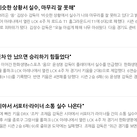
"비슷한 상황서 실수, 마무리 잘 못해"
브리온 '쏭' 김상수 감독이 '비슷한 상황에서 실수가 나와 마무리를 잘 못하고 있다'고 
어 아레나에서 열린 LCK 4주 차 로드쇼 T1 홈그라운드서 T1에 0대2로 패했다. 시즌 
0)로 최하위가 됐다. 김상수 감독은 "오늘 아쉽게 패해 너무 아쉬웠다. 다음 경기도 준비
 간절하다 보니 승리할 수 있는 플랜들의 경기력을 끌어와야 할 거 같다"며 패배에 아
"게임 마무리에 있어 미흡하다. 똑같은 상황에서 실수라기보다 비슷한 상황에서 실수가
면서 "그
격차 안 났으면 승리하기 힘들었다"
을 이어간 한화생명e스포츠 '옴므' 윤성영 감독이 플레이에서 실수를 언급했다. 한화생
 롤파크 LCK 아레나에서 열린 LCK 4주 차 경기서 키움을 2대0으로 제압했다. 6연
(+10)를 기록했다. 반면 키움은 4연패를 당했다. 시즌 2승 6패(-9).윤성영 감독은 
 기분 좋다. 그런데 조금 아쉬운 부분이 오늘 많이 나왔다"라며 "탑 쪽에서 격차가 안
가 너무 많아서 승리하기 힘들었을 거다"라며 경기 총평을 들려줬다. 밴픽과 게임 플
후픽을 해서
 "시야서 서포터-라이너 소통 실수 나온다"
 빠진 키움 DRX '조커' 조재읍 감독은 시야에서 서포터가 라이너들 간의 소통 실수
후 서울 종로구 그랑서울 롤파크 LCK 아레나에서 열린 LCK 4주 차 경기서 한화생명에
움은 시즌 2승 6패(-9)로 중위권 도약에는 실패했다. 조재읍 감독은 "최근 경기를 보면
에 관해서 다 같이 노력해서 고쳐야할 거 같다"라며 "시야에서 서포터와 라이너들과 소