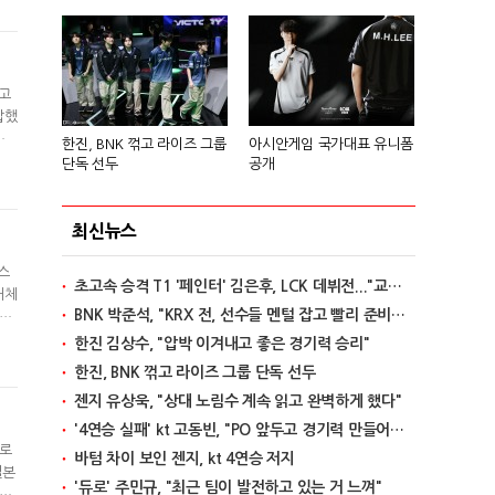
차
'고
압했
경
한진, BNK 꺾고 라이즈 그룹
아시안게임 국가대표 유니폼
좋
단독 선두
공개
람에
최신뉴스
스
초고속 승격 T1 '페인터' 김은후, LCK 데뷔전..."교전서 돋보이는 실력"
내체
BNK 박준석, "KRX 전, 선수들 멘털 잡고 빨리 준비할 것"
결승
본에
한진 김상수, "압박 이겨내고 좋은 경기력 승리"
만
한진, BNK 꺾고 라이즈 그룹 단독 선두
젠지 유상욱, "상대 노림수 계속 읽고 완벽하게 했다"
'4연승 실패' kt 고동빈, "PO 앞두고 경기력 만들어가는 단계"
으로
바텀 차이 보인 젠지, kt 4연승 저지
일본
'듀로' 주민규, "최근 팀이 발전하고 있는 거 느껴"
민은