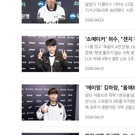
않았다. 디플러스 기아는 23일 
기서 2대0으로 승리했다. 시즌 
승 6패, -8)를 기록했다. 김
2026-04-23
간이 많았다. 선수들이 헷갈리지
줬다"며 승리 소감을 전했다. 1
'쇼메이커' 허수, "젠지
T1을 꺾고 '죽음의 4연전'을
관해 '평생 풀리지 않는 수학 
LCK 아레나에서 열린 LCK 3주
T1은 패배로 시즌 3패(2승)
2026-04-23
수 있었다. 정말 뜻깊었다"라며
측했고 킬을 교환하는 과정에서
'에이밍' 김하람, "올해보
창단 처음으로 개막 7연승을 달성한
년 LCK 스프링서 3위를 차지했
에 오르지 못했지만 지역 선발전을
로구 그랑서울 롤파크 LCK 아레
2026-04-23
12)을 기록하며 단독 선두를 질
고 있는 선수는 '퍼펙트' 이승민