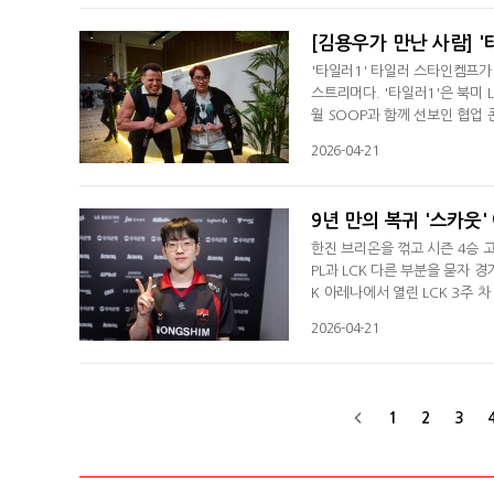
전투서 이어질 때 서로 플레이
[김용우가 만난 사람] '
'타일러1' 타일러 스타인켐프가 
스트리머다. '타일러1'은 북미
월 SOOP과 함께 선보인 협업 
'버돌' 노태윤이 우승을 차지했다
2026-04-21
서도 대회를 진행했다. '타일러
로팀도 오프 시즌 때 부트캠프를
9년 만의 복귀 '스카웃'
한진 브리온을 꺾고 시즌 4승 고
PL과 LCK 다른 부분을 묻자 
K 아레나에서 열린 LCK 3주 
면 한진은 4연패에 빠지며 시즌 
2026-04-21
연승을 이어갔다.이예찬은 경기 
다"라며 "아쉬움이 많다"며 경
1
2
3