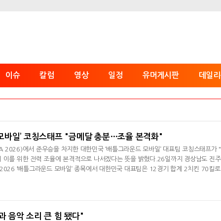
이슈
칼럼
영상
일정
유머게시판
데일리
그 모바일’ 코칭스태프 "금메달 충분…조율 본격화"
CA 2026)에서 준우승을 차지한 대한민국 ‘배틀그라운드 모바일’ 대표팀 코칭스태프가 
며 이를 위한 전력 조율에 본격적으로 나서겠다는 뜻을 밝혔다.26일까지 경상남도 진
026 ‘배틀그라운드 모바일’ 종목에서 대한민국 대표팀은 12경기 합계 2치킨 70킬로
 2위를 차지했다.대회 직후 만난 코칭스태프 두 사람은 공통적으로 준비 기간 부족에
감독은 "선수들이 느끼는 것처럼 물리적으로 시간이 부족해 팀 합이 부족했고, 낙하 지
며 "대회 직전
성과 음악 소리 큰 힘 됐다"