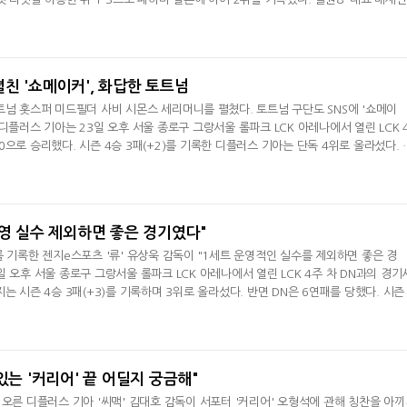
통 격투 게임은 개인전으로 진행되는 경우가 많은데 이렇게 다른 종목 선수끼리 팀으로
번 대회를 통해 실력을 쌓고자 했는데 잘 마무리한 것 같다"라고 이야기했으며, '스트
 경기를 통해
친 '쇼메이커', 화답한 토트넘
트넘 홋스퍼 미드필더 사비 시몬스 세리머니를 펼쳤다. 토트넘 구단도 SNS에 '쇼메이
디플러스 기아는 23일 오후 서울 종로구 그랑서울 롤파크 LCK 아레나에서 열린 LCK 
으로 승리했다. 시즌 4승 3패(+2)를 기록한 디플러스 기아는 단독 4위로 올라섰다. 
, -8)를 기록했다.허수는 세리머니 의미를 묻는 질문에 "뭔지 잘 모르는 분이 많을 거다.
비 시몬스의 세리머니를 따라 했다"며 "저는 LoL 프로게이머이기 때문에 여기까지 응
 프랑스 파리 생제르
운영 실수 제외하면 좋은 경기였다"
를 기록한 젠지e스포츠 '류' 유상욱 감독이 "1세트 운영적인 실수를 제외하면 좋은 경
 오후 서울 종로구 그랑서울 롤파크 LCK 아레나에서 열린 LCK 4주 차 DN과의 경기
는 시즌 4승 3패(+3)를 기록하며 3위로 올라섰다. 반면 DN은 6연패를 당했다. 시즌 
갔다. 유상욱 감독은 경기 후 인터뷰서 "2대0으로 승리해서 좋다. 1세트서 살짝 운영적
 제외하면 좋은 경기였다고 생각한다"며 승리 소감을 전했다. 1세트서 운영적인 실수
못 살렸다. 그런 부분에
있는 '커리어' 끝 어딜지 궁금해"
 오른 디플러스 기아 '씨맥' 김대호 감독이 서포터 '커리어' 오형석에 관해 칭찬을 아끼