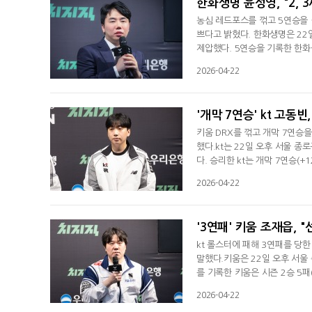
한화생명 윤성영, "2, 
농심 레드포스를 꺾고 5연승을 
쁘다고 밝혔다. 한화생명은 22일
제압했다. 5연승을 기록한 한화생
당했다. 윤성영 감독은 경기 후
2026-04-22
돌아가서 선수들과 이야기해 봐야 
나왔다. 밴픽에서도 불리하게 했
'개막 7연승' kt 고동빈
키움 DRX를 꺾고 개막 7연승을
했다.kt는 22일 오후 서울 종
다. 승리한 kt는 개막 7연승(
고동빈 감독은 "연승 이어가서 
2026-04-22
소감을 전했다. 경기 준비에 관
며 "우리가 경기력으로 이길 수
'3연패' 키움 조재읍,
kt 롤스터에 패해 3연패를 당
말했다.키움은 22일 오후 서울 
를 기록한 키움은 시즌 2승 5패
는지 방법을 알고 있다. 하지만
2026-04-22
부가 많이 갈린 거 같다"며 패배