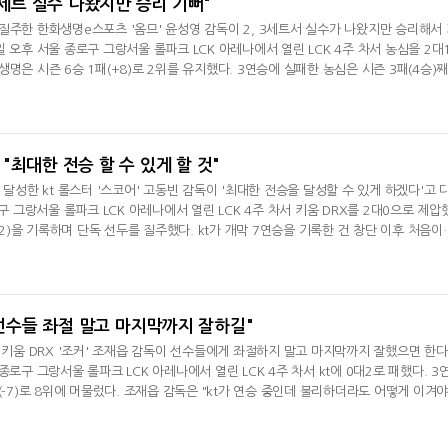
3세트 실수 나왔지만 승리 기뻐"
질주한 한화생명e스포츠 '옴므' 윤성영 감독이 2, 3세트서 실수가 나왔지만 승리해서
 오후 서울 종로구 그랑서울 롤파크 LCK 아레나에서 열린 LCK 4주 차서 농심을 2대
명은 시즌 6승 1패(+8)로 2위를 유지했다. 3연승에 실패한 농심은 시즌 3패(4승)
 인터뷰서 "2,3세트서 아쉬운 부분이 나왔지만 결국에는 승리해서 기쁘다. 아쉬운 부
할 거 같다"라며 "(2, 3세트 아쉬운 부분에 관해선) 너무 눈에 보일 정도로 두 장면
는데 그건 내
, "최대한 전승 할 수 있게 할 것"
 달성한 kt 롤스터 '스코어' 고동빈 감독이 '최대한 전승을 달성할 수 있게 하겠다'고 
로구 그랑서울 롤파크 LCK 아레나에서 열린 LCK 4주 차서 키움 DRX를 2대0으로 제압
+12)을 기록하며 단독 선두를 질주했다. kt가 개막 7연승을 기록한 건 창단 이후 처음이
기분 좋다"라며 "1세트는 불리했는데 그걸 역전한 걸 보니까 더 기분이 좋다"라며 승
해선 "키움이 특이한 조합을 하는 팀은 아니라고 생각했다. 밴픽에서는 무난하게 했다"
 있다고 생각해
 "선수들 좌절 말고 마지막까지 잘하길"
한 키움 DRX '조커' 조재읍 감독이 선수들에게 좌절하지 말고 마지막까지 잘했으면 한
종로구 그랑서울 롤파크 LCK 아레나에서 열린 LCK 4주 차서 kt에 0대2로 패했다. 3
(-7)로 8위에 머물렀다. 조재읍 감독은 "kt가 연승 중인데 불리하더라도 어떻게 이겨야
 우리는 유리해도 급한 모습을 보였다"라며 "상대가 여유 있게 플레이하다 보니 거기서
 이유를 분석했다. 아쉬운 부분에 관해선 "각자가 아닌 3대3, 4대4, 5대5 등 다자 구