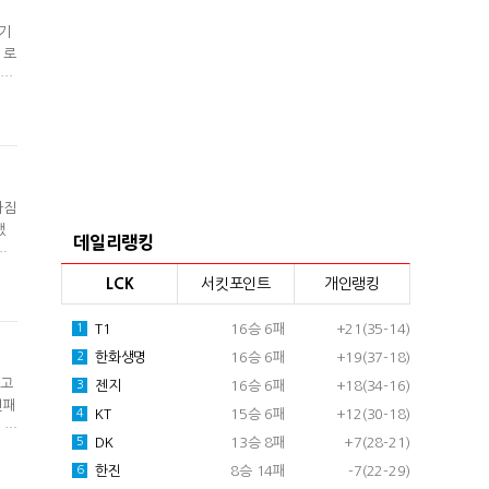
 기
1로
째를
분은
씩
다짐
했
데일리랭킹
다.
리한
LCK
서킷포인트
개인랭킹
라
T1
16승 6패
+21(35-14)
1
한화생명
16승 6패
+19(37-18)
2
다고
젠지
16승 6패
+18(34-16)
3
연패
KT
15승 6패
+12(30-18)
4
 하
DK
13승 8패
+7(28-21)
5
 승
도로
한진
8승 14패
-7(22-29)
6