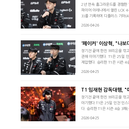
2년 연속 홈그라운드를 경험한 T
파이어 아레나에서 열린 LCK 4
3)를 기록하며 디플러스 기아(4
늪에 빠지며 1승 7패(-10)
2026-04-26
다. 많은 팬과 잘 즐겼고 승리해
힘이 됐다"며 승리 소감을 들려
'페이커' 이상혁, "나보
장기전 끝에 한진 브리온을 꺾고 
관해 이야기했다. T1은 25일 
제압했다. 승리한 T1은 시즌 4
3위로 올라섰다. 이상혁은 경기
2026-04-25
장히 좋은 시간을 보냈다"면서 
게임할 수 있었다"며 만족감을 표
T1 임재현 감독대행, "
장기전 끝에 한진 브리온을 꺾고 
야기했다.T1은 25일 인천 인스
다. 승리한 T1은 시즌 4승 3
올라섰다. 임재현 감독대행은 "
2026-04-25
감을 전했다. T1은 LCK 2라
코치는 10년 만의 T1 복귀다.