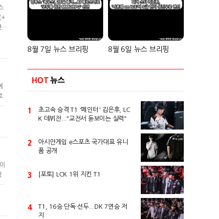
스
(+
연패
했
큰
8월 7일 뉴스 브리핑
8월 6일 뉴스 브리핑
HOT
뉴스
에
로
동
1
초고속 승격 T1 '페인터' 김은후, LC
 굉
K 데뷔전..."교전서 돋보이는 실력"
게
2
아시안게임 e스포츠 국가대표 유니
폼 공개
 이
3
[포토] LCK 1위 지킨 T1
했
로
소
지훈
4
T1, 16승 단독 선두...DK 7연승 저
지