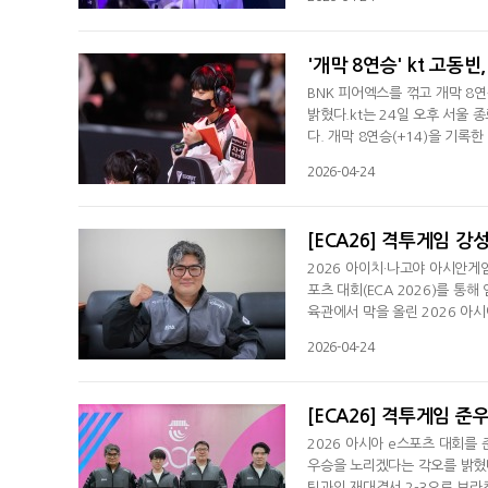
인 부분서 실수가 나온다. 거기
상대는 젠지e스포츠와 농심 레
'개막 8연승' kt 고동빈
BNK 피어엑스를 꺾고 개막 8연
밝혔다.kt는 24일 오후 서울 
다. 개막 8연승(+14)을 기록한
기 많이 유리하다가 엎어질뻔 했
2026-04-24
았다. 조금 속도를 내거나 드래
좋은 모습을 보여주지 못했다"
[ECA26] 격투게임 강
2026 아이치·나고야 아시안게
포츠 대회(ECA 2026)를 
육관에서 막을 올린 2026 아시
전에 선착했으나, 일본과의 결승
2026-04-24
이어 2위를 기록했다.강성훈 감
같을 뿐 완전히 다른 종목이라는
[ECA26] 격투게임 준
2026 아시아 e스포츠 대회
우승을 노리겠다는 각오를 밝혔
팀과의 재대결서 2-3으로 브라켓