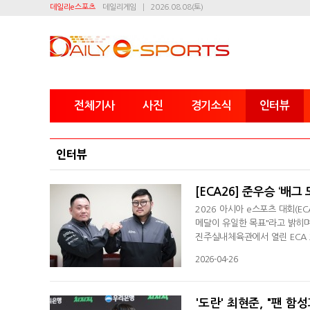
데일리e스포츠
데일리게임
2026.08.08(토)
전체기사
사진
경기소식
인터뷰
인터뷰
[ECA26] 준우승 ‘배
2026 아시아 e스포츠 대회(E
메달이 유일한 목표"라고 밝히
진주실내체육관에서 열린 ECA 2
01점을 기록하며 베트남에 이어
2026-04-26
한 아쉬움을 드러냈다. 윤상훈 
설정 단계부터 어려움이 있었다"
'도란' 최현준, "팬 함