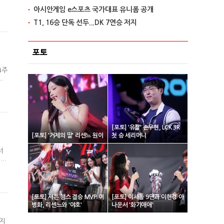
아시안게임 e스포츠 국가대표 유니폼 공개
 모
리트
T1, 16승 단독 선두...DK 7연승 저지
포토
4주
패
 제
원
[포토] '유칼' 손우현, LCK 3R
[포토] '거제의 딸' 리센느 원이
첫 승 세리머니
서
1
인
에
[포토] 서든 챔스 결승 MVP 이
[포토] 이세돌 9단과 이현경 아
병화, 리센느와 '야호'
나운서 '화기애애'
지