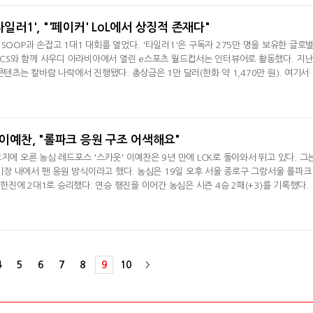
가 길거나
타일러1', "'페이커' LoL에서 상징적 존재다"
SOOP과 손잡고 1대1 대회를 열었다. '타일러1'은 구독자 275만 명을 보유한 글로
 LCS와 함께 사우디 아라비아에서 열린 e스포츠 월드컵서는 인터뷰어로 활동했다. 지난
콘텐츠는 칼바람 나락에서 진행됐다. 총상금은 1만 달러(한화 약 1,470만 원). 여기서
. ◆ 사비로 1대1 대회 개최한 이유 전 세계를 돌아다니며 1대1 대회를 개최했다. 한
1'은 "한국 서버는 리그 오브 레전드에서 최고의 실력을 자랑하는 곳이다"라며 "전 세계
 위해 한국을 방
 이예찬, "롤파크 응원 구조 어색해요"
지에 오른 농심 레드포스 '스카웃' 이예찬은 9년 만에 LCK로 돌아와서 뛰고 있다. 그는
경기장 내에서 팬 응원 방식이라고 했다. 농심은 19일 오후 서울 종로구 그랑서울 롤파크 
차 한진에 2대1로 승리했다. 연승 행진을 이어간 농심은 시즌 4승 2패(+3)를 기록했다.
5패(1승)째를 당했다.농심은 지난 2023년 LCK 스프링 1라운드 패배 이후 한진 전 1
후 인터뷰서 "요즘 경기력이 안 좋다고 생각했다. 오늘은 경기력이 생각보다 더 안 좋
기를 치른 소감을
4
5
6
7
8
9
10