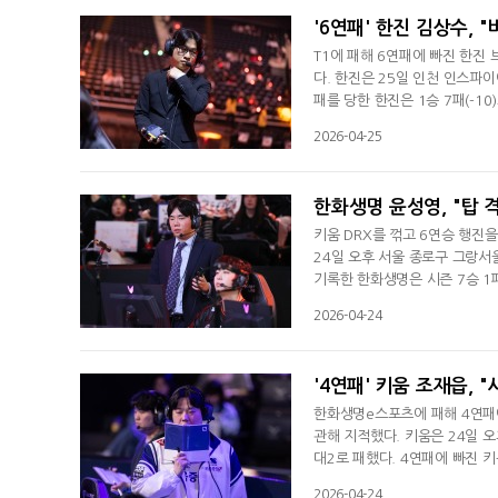
'6연패' 한진 김상수, 
T1에 패해 6연패에 빠진 한진 
다. 한진은 25일 인천 인스파이
패를 당한 한진은 1승 7패(-1
하겠다"라며 "우리 팀의 승리가
2026-04-25
을 드러냈다. 경기력에 관해선 
와서 마무리를 잘 못하고 있다"
한화생명 윤성영, "탑 
키움 DRX를 꺾고 6연승 행진
24일 오후 서울 종로구 그랑서울
기록한 한화생명은 시즌 7승 1패
후 인터뷰서 "2대0으로 승리해서
2026-04-24
으면 우리가 다른 부분에서 실수
핵심을 묻는 질문에는 "밴픽은 
'4연패' 키움 조재읍,
한화생명e스포츠에 패해 4연패에
관해 지적했다. 키움은 24일 오
대2로 패했다. 4연패에 빠진 키
슷하게 지는 거 같다. 이 부분
2026-04-24