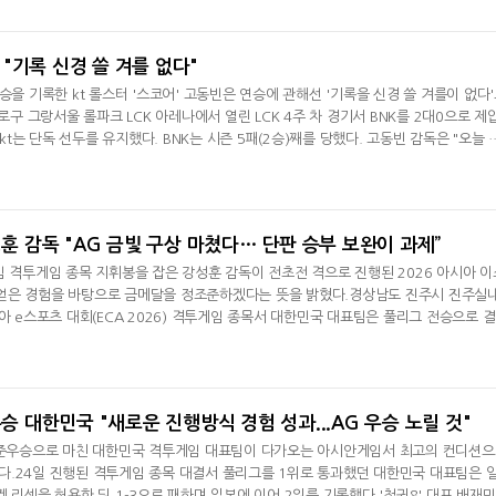
서 나오는 실수 때문에 패배로 이어지는 거 같다"며 패배 이유를 설명했다. 키움의 5주
드포스다. 조
, "기록 신경 쓸 겨를 없다"
승을 기록한 kt 롤스터 '스코어' 고동빈은 연승에 관해선 '기록을 신경 쓸 겨를이 없다
종로구 그랑서울 롤파크 LCK 아레나에서 열린 LCK 4주 차 경기서 BNK를 2대0으로 제
 kt는 단독 선두를 유지했다. BNK는 시즌 5패(2승)째를 당했다. 고동빈 감독은 "오늘 
지만 초반부터 잘해서 승리했다. 기분 좋다"라며 "1세트는 상대보다 한 타 조합이 안 
곤 싸움에서 잘해야 했는데 사고가 났다. 또 바텀에서 더 누를 수 있었는데 말리는 바
며 승리 속에서
성훈 감독 "AG 금빛 구상 마쳤다… 단판 승부 보완이 과제”
임 격투게임 종목 지휘봉을 잡은 강성훈 감독이 전초전 격으로 진행된 2026 아시아 이
통해 얻은 경험을 바탕으로 금메달을 정조준하겠다는 뜻을 밝혔다.경상남도 진주시 진주실
아 e스포츠 대회(ECA 2026) 격투게임 종목서 대한민국 대표팀은 풀리그 전승으로 
전서 2대3 패배로 브라켓 리셋을 허용한 뒤 이어진 재대결서도 1대3으로 패하며 일
독은 먼저 서로 다른 격투게임 종목이 섞여 진행되는 규정에 대해 "격투게임이라는 틀
 생각이고, 종목 간
우승 대한민국 "새로운 진행방식 경험 성과...AG 우승 노릴 것"
를 준우승으로 마친 대한민국 격투게임 대표팀이 다가오는 아시안게임서 최고의 컨디션
다.24일 진행된 격투게임 종목 대결서 풀리그를 1위로 통과했던 대한민국 대표팀은 
 리셋을 허용한 뒤 1-3으로 패하며 일본에 이어 2위를 기록했다.'철권8' 대표 배재