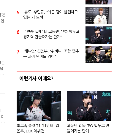
5
'듀로' 주민규, "최근 팀이 발전하고
밝혔
있는 거 느껴"
6연
 잘
6
'4연승 실패' kt 고동빈, "PO 앞두고
쉬움
경기력 만들어가는 단계"
 나
7
'캐니언' 김건부, "쉬바나, 조합 맞추
는 과정 난이도 있어"
명은
승을
경기
이런기사 어때요?
 났
레이
에
 0
 비
초고속 승격 T1 '페인터' 김
고동빈 감독 "PO 앞두고 만
통적
은후, LCK 데뷔전
들어가는 단계"