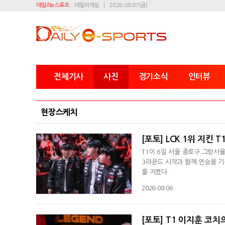
데일리e스포츠
데일리게임
2026.08.07(금)
전체기사
사진
경기소식
인터뷰
현장스케치
[포토] LCK 1위 지킨 T
T1이 6일 서울 종로구 그랑서울
3라운드 시작과 함께 연승을 기
를 지켰다.
2026-08-06
[포토] T1 이지훈 코치