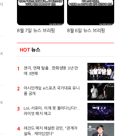
치가
8월 7일 뉴스 브리핑
8월 6일 뉴스 브리핑
HOT
뉴스
CK
1
젠지, 연패 탈출...한화생명 3년 만
에 3연패
2
아시안게임 e스포츠 국가대표 유니
폼 공개
CK
3
LoL 서포터, 이제 못 돌아다닌다?...
라이엇 패치 예고
4
레전드 매치 해설한 강민, "관계자
설득...재미있었다"