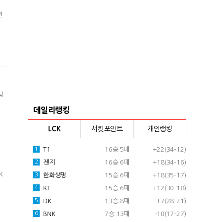
인
심
데일리랭킹
LCK
서킷포인트
개인랭킹
T1
16승 5패
+22(34-12)
1
젠지
16승 6패
+18(34-16)
2
K
한화생명
15승 6패
+18(35-17)
3
KT
15승 6패
+12(30-18)
4
DK
13승 8패
+7(28-21)
5
BNK
7승 13패
-10(17-27)
6