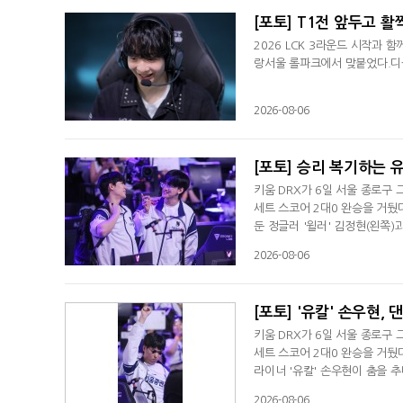
[포토] T1전 앞두고 활
2026 LCK 3라운드 시작과 
랑서울 롤파크에서 맞붙었다.디플
2026-08-06
[포토] 승리 복기하는 
키움 DRX가 6일 서울 종로구 
세트 스코어 2대0 완승을 거뒀다
둔 정글러 '윌러' 김정현(왼쪽
2026-08-06
[포토] '유칼' 손우현,
키움 DRX가 6일 서울 종로구 
세트 스코어 2대0 완승을 거뒀다
라이너 '유칼' 손우현이 춤을 
2026-08-06