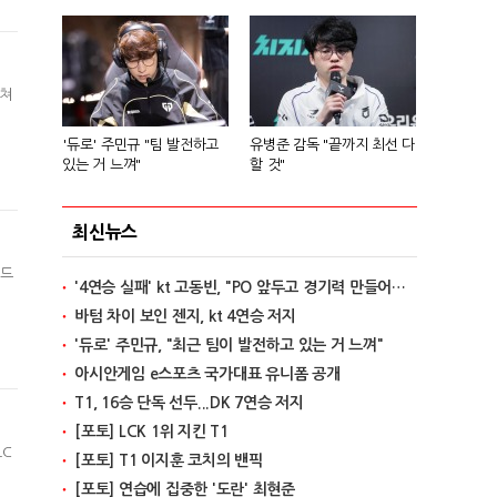
펼쳐
'듀로' 주민규 "팀 발전하고
유병준 감독 "끝까지 최선 다
있는 거 느껴"
할 것"
최신뉴스
미드
'4연승 실패' kt 고동빈, "PO 앞두고 경기력 만들어가는 단계"
바텀 차이 보인 젠지, kt 4연승 저지
'듀로' 주민규, "최근 팀이 발전하고 있는 거 느껴"
아시안게임 e스포츠 국가대표 유니폼 공개
T1, 16승 단독 선두...DK 7연승 저지
[포토] LCK 1위 지킨 T1
LC
[포토] T1 이지훈 코치의 밴픽
[포토] 연습에 집중한 '도란' 최현준