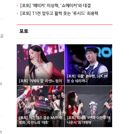
[포토] '페이커' 이상혁, '쇼메이커'와 대결
[포토] T1전 앞두고 활짝 웃는 '루시드' 최용혁
포토
정글
[포토] '유칼' 손우현, LCK 3R
[포토] '거제의 딸' 리센느 원이
첫 승 세리머니
퍼
[포토] 서든 챔스 결승 MVP 이
[포토] 이세돌 9단과 이현경 아
병화, 리센느와 '야호'
나운서 '화기애애'
퍼