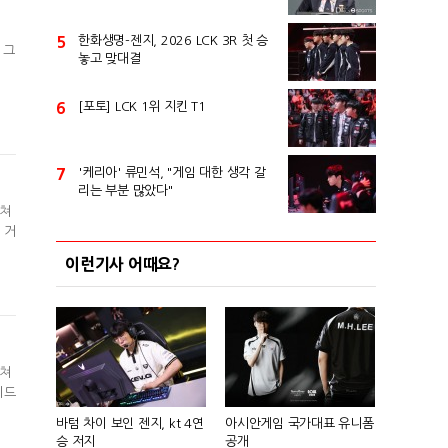
5
한화생명-젠지, 2026 LCK 3R 첫 승
 그
놓고 맞대결
6
[포토] LCK 1위 지킨 T1
7
'케리아' 류민석, "게임 대한 생각 갈
리는 부분 많았다"
펼쳐
 거
이런기사 어때요?
펼쳐
미드
바텀 차이 보인 젠지, kt 4연
아시안게임 국가대표 유니폼
승 저지
공개