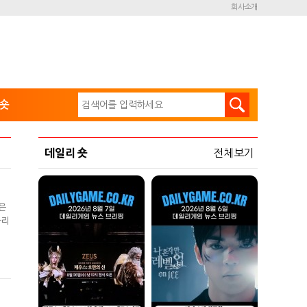
회사소개
숏
데일리 숏
전체보기
은
자리