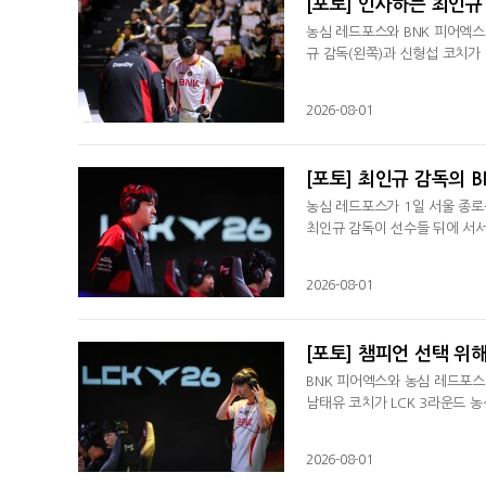
[포토] 인사하는 최인규
농심 레드포스와 BNK 피어엑스
규 감독(왼쪽)과 신형섭 코치가
2026-08-01
[포토] 최인규 감독의 B
농심 레드포스가 1일 서울 종로
최인규 감독이 선수들 뒤에 서서
2026-08-01
[포토] 챔피언 선택 위
BNK 피어엑스와 농심 레드포스가
남태유 코치가 LCK 3라운드 
2026-08-01