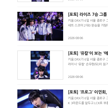
[포토] 라이즈 7승 그룹
키움 DRX가 6일 서울 종로구 
세트 스코어 2대0 완승을 거뒀다
2026-08-06
[포토] '유칼'이 보는 
키움 DRX가 6일 서울 종로구 
라이너 '유칼' 손우현(뒤)이 원
2026-08-06
[포토] '프로그' 이민회,
키움 DRX가 6일 서울 종로구 
K 3라운드를 앞두고 LCK로 부