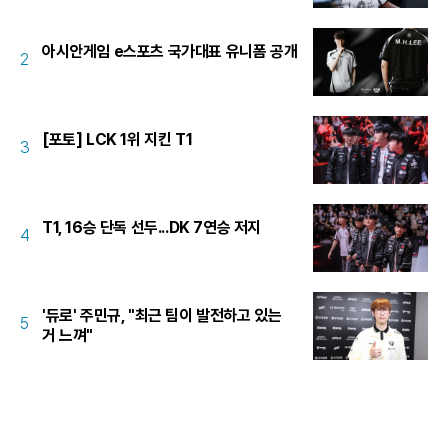
아시안게임 e스포츠 국가대표 유니폼 공개
2
[포토] LCK 1위 지킨 T1
3
T1, 16승 단독 선두...DK 7연승 저지
4
'듀로' 주민규, "최근 팀이 발전하고 있는
5
거 느껴"