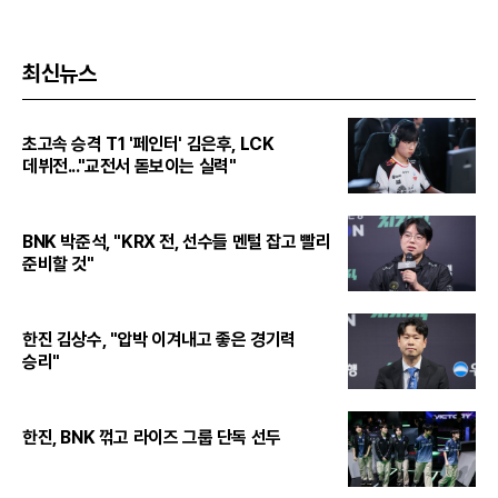
최신뉴스
초고속 승격 T1 '페인터' 김은후, LCK
데뷔전..."교전서 돋보이는 실력"
BNK 박준석, "KRX 전, 선수들 멘털 잡고 빨리
준비할 것"
한진 김상수, "압박 이겨내고 좋은 경기력
승리"
한진, BNK 꺾고 라이즈 그룹 단독 선두