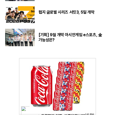
펍지 글로벌 시리즈 서킷3, 5일 개막
[기획] 9월 개막 아시안게임 e스포츠, 金
가능성은?