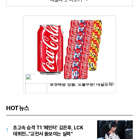
HOT뉴스
초고속 승격 T1 '페인터' 김은후, LCK
1
데뷔전..."교전서 돋보이는 실력"