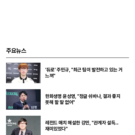
주요뉴스
'듀로' 주민규, "최근 팀이 발전하고 있는 거
느껴"
한화생명 윤성영, "정글 쉬바나, 결과 좋지
못해 할 말 없어"
레전드 매치 해설한 강민, "관계자 설득...
재미있었다"