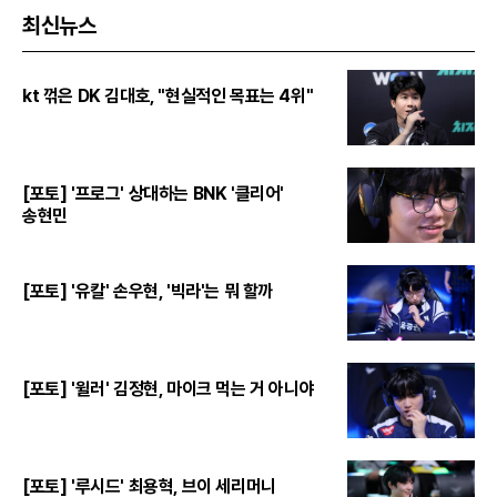
최신뉴스
kt 꺾은 DK 김대호, "현실적인 목표는 4위"
[포토] '프로그' 상대하는 BNK '클리어'
송현민
[포토] '유칼' 손우현, '빅라'는 뭐 할까
[포토] '윌러' 김정현, 마이크 먹는 거 아니야
[포토] '루시드' 최용혁, 브이 세리머니