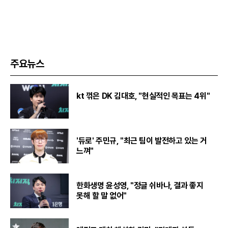
주요뉴스
kt 꺾은 DK 김대호, "현실적인 목표는 4위"
'듀로' 주민규, "최근 팀이 발전하고 있는 거
느껴"
한화생명 윤성영, "정글 쉬바나, 결과 좋지
못해 할 말 없어"