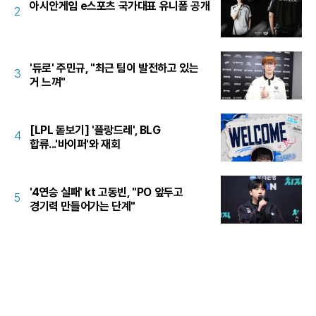
아시안게임 e스포츠 국가대표 유니폼 공개
2
'듀로' 주민규, "최근 팀이 발전하고 있는
3
거 느껴"
[LPL 돋보기] '플랑드레', BLG
4
합류...'바이퍼'와 재회
'4연승 실패' kt 고동빈, "PO 앞두고
5
경기력 만들어가는 단계"