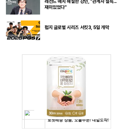
레전드 매치 해설한 강민, "관계자 설득...
재미있었다"
펍지 글로벌 시리즈 서킷3, 5일 개막