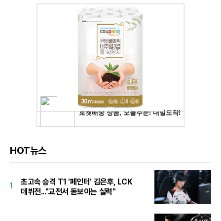
HOT뉴스
초고속 승격 T1 '페인터' 김은후, LCK
1
데뷔전..."교전서 돋보이는 실력"